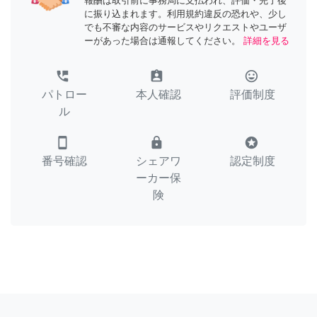
報酬は取引前に事務局に支払われ、評価・完了後
に振り込まれます。利用規約違反の恐れや、少し
でも不審な内容のサービスやリクエストやユーザ
ーがあった場合は通報してください。
詳細を見る
perm_phone_msg
assignment_ind
tag_faces
パトロー
本人確認
評価制度
ル
smartphone
lock
stars
番号確認
シェアワ
認定制度
ーカー保
険