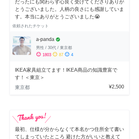
だったにも関わらず心良く受けてくださりありが
とうございました。人柄の良さにも感謝していま
す。本当にありがとうございました😭
依頼されたチケット
a-panda
check_circle
男性
/
30代
/
東京都
sentiment_satisfied
sentiment_neutral
sentiment_dissatisfied
1803
87
4
IKEA家具組立てます！IKEA商品の知識豊富で
す！＜東京＞
¥2,500
東京都
最初、仕様が分からなくて本名かつ住所全て書い
てしまっていたところ 避けた方がいいと教えて