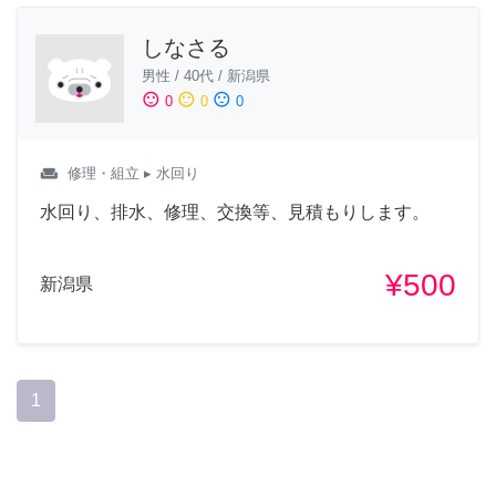
しなさる
男性
/
40代
/
新潟県
sentiment_satisfied
sentiment_neutral
sentiment_dissatisfied
0
0
0
weekend
修理・組立
▸ 水回り
水回り、排水、修理、交換等、見積もりします。
¥500
新潟県
1