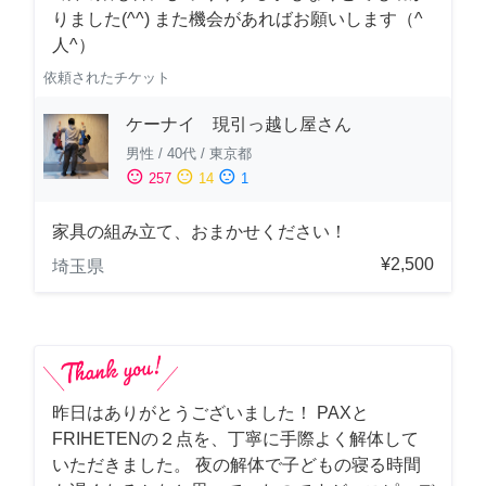
りました(^^) また機会があればお願いします（^
人^）
依頼されたチケット
ケーナイ 現引っ越し屋さん
男性
/
40代
/
東京都
sentiment_satisfied
sentiment_neutral
sentiment_dissatisfied
257
14
1
家具の組み立て、おまかせください！
¥2,500
埼玉県
昨日はありがとうございました！ PAXと
FRIHETENの２点を、丁寧に手際よく解体して
いただきました。 夜の解体で子どもの寝る時間