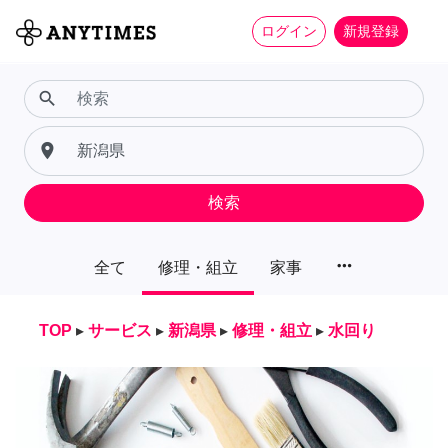
ログイン
新規登録
search
place
検索
more_horiz
全て
修理・組立
家事
TOP
▸
サービス
▸
新潟県
▸
修理・組立
▸
水回り