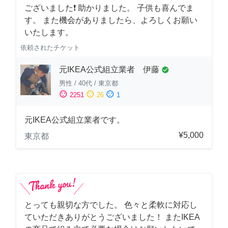
ございました❗️ 助かりました。 子供も喜んでま
す。 また機会がありましたら、よろしくお願い
いたします。
依頼されたチケット
元IKEA公式組立業者 伊藤
check_circle
男性
/
40代
/
東京都
sentiment_satisfied
sentiment_neutral
sentiment_dissatisfied
2251
26
1
元IKEA公式組立業者です。
¥5,000
東京都
とっても親切な方でした。 色々と柔軟に対応し
ていただきありがとうございました！ またIKEA