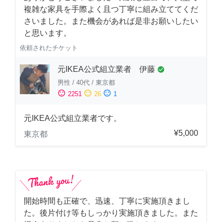
複雑な家具を手際よく且つ丁寧に組み立ててくだ
さいました。また機会があれば是非お願いしたい
と思います。
依頼されたチケット
元IKEA公式組立業者 伊藤
check_circle
男性
/
40代
/
東京都
sentiment_satisfied
sentiment_neutral
sentiment_dissatisfied
2251
26
1
元IKEA公式組立業者です。
¥5,000
東京都
開始時間も正確で、迅速、丁寧に実施頂きまし
た。後片付け等もしっかり実施頂きました。また