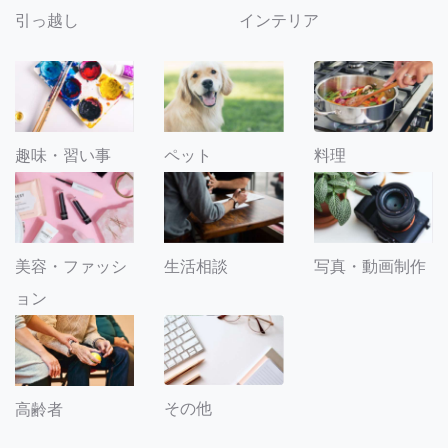
引っ越し
インテリア
趣味・習い事
ペット
料理
美容・ファッシ
生活相談
写真・動画制作
ョン
その他
高齢者