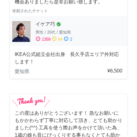
機会ありましたら是非お願い致します。
依頼されたチケット
イケア巧
check_circle
男性
/
20代
/
愛知県
sentiment_satisfied
sentiment_neutral
sentiment_dissatisfied
1359
64
2
IKEA公式組立会社出身 長久手店エリア外対応
します！
¥6,500
愛知県
この度はありがとうございます！ 急なお願いに
もかかわらず丁寧に対応して頂き、とても助かり
ました(^^) 工具を使う際お声をかけて頂いた為、
1歳の娘も音にびっくりする事もなくとても助か