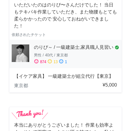
いただいたのはのりぴ〜さんだけでした！ 当日
もテキパキ作業していただき、また物腰もとても
柔らかかったので 安心しておねがいできまし
た！
依頼されたチケット
のりぴ～ / 一級建築士,家具職人見習い
check_circle
男性
/
40代
/
東京都
sentiment_satisfied
sentiment_neutral
sentiment_dissatisfied
874
13
1
【イケア家具】 一級建築士が組立代行【東京】
¥5,000
東京都
本当にありがとうございました！ 作業も効率よ