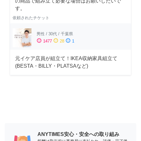
の商品で組み立て必要な場合はお願いしたいで
す。
依頼されたチケット
男性
/
30代
/
千葉県
sentiment_satisfied
sentiment_neutral
sentiment_dissatisfied
1477
28
1
元イケア店員が組立て！IKEA収納家具組立て
(BESTA・BILLY・PLATSAなど)
ANYTIMES安心・安全への取り組み