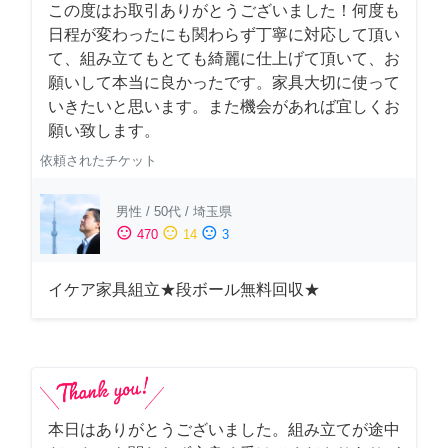
この度はお取引ありがとうございました！何度も
日程が変わったにも関わらず丁寧に対応して頂い
て、組み立てもとても綺麗に仕上げて頂いて、お
願いして本当に良かったです。家具大切に使って
いきたいと思います。また機会があれば宜しくお
願い致します。
依頼されたチケット
男性
/
50代
/
埼玉県
sentiment_satisfied
sentiment_neutral
sentiment_dissatisfied
470
14
3
イケア家具組立★段ボール無料回収★
本日はありがとうございました。組み立てが途中