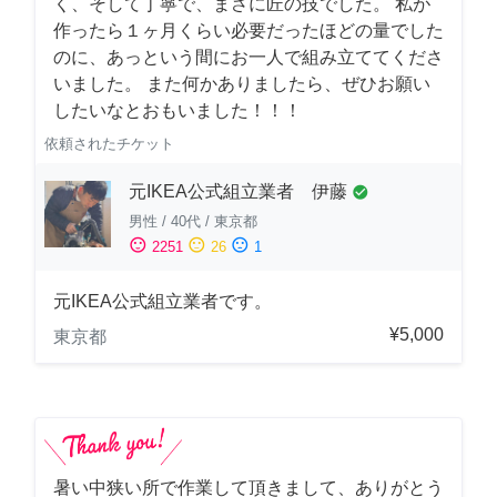
く、そして丁寧で、まさに匠の技でした。 私が
作ったら１ヶ月くらい必要だったほどの量でした
のに、あっという間にお一人で組み立ててくださ
いました。 また何かありましたら、ぜひお願い
したいなとおもいました！！！
依頼されたチケット
元IKEA公式組立業者 伊藤
check_circle
男性
/
40代
/
東京都
sentiment_satisfied
sentiment_neutral
sentiment_dissatisfied
2251
26
1
元IKEA公式組立業者です。
¥5,000
東京都
暑い中狭い所で作業して頂きまして、ありがとう