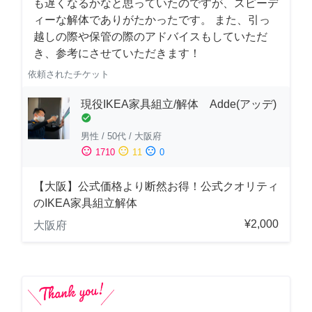
も遅くなるかなと思っていたのですが、スピーデ
ィーな解体でありがたかったです。 また、引っ
越しの際や保管の際のアドバイスもしていただ
き、参考にさせていただきます！
依頼されたチケット
現役IKEA家具組立/解体 Adde(アッデ)
check_circle
男性
/
50代
/
大阪府
sentiment_satisfied
sentiment_neutral
sentiment_dissatisfied
1710
11
0
【大阪】公式価格より断然お得！公式クオリティ
のIKEA家具組立解体
¥2,000
大阪府