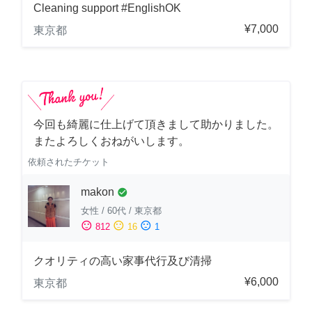
Cleaning support #EnglishOK
¥7,000
東京都
今回も綺麗に仕上げて頂きまして助かりました。
またよろしくおねがいします。
依頼されたチケット
makon
check_circle
女性
/
60代
/
東京都
sentiment_satisfied
sentiment_neutral
sentiment_dissatisfied
812
16
1
クオリティの高い家事代行及び清掃
¥6,000
東京都