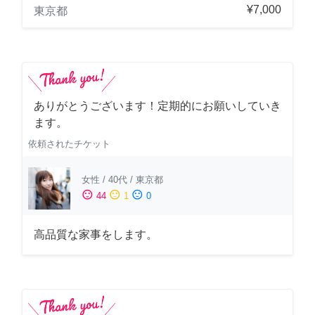
¥7,000
東京都
ありがとうございます！定期的にお願いしていき
ます。
依頼されたチケット
女性
/
40代
/
東京都
sentiment_satisfied
sentiment_neutral
sentiment_dissatisfied
44
1
0
高品質な家事をします。