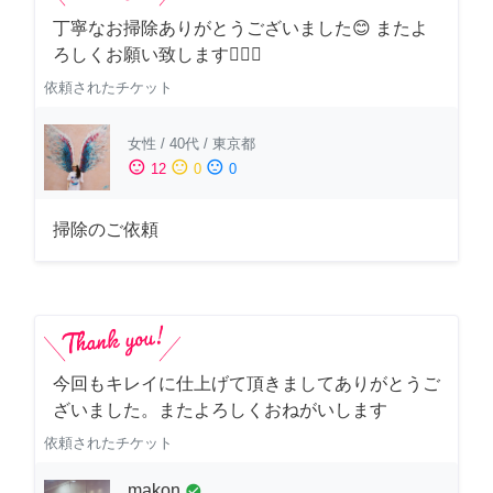
丁寧なお掃除ありがとうございました😊 またよ
ろしくお願い致します🙆‍♀️✨
依頼されたチケット
女性
/
40代
/
東京都
sentiment_satisfied
sentiment_neutral
sentiment_dissatisfied
12
0
0
掃除のご依頼
今回もキレイに仕上げて頂きましてありがとうご
ざいました。またよろしくおねがいします
依頼されたチケット
makon
check_circle