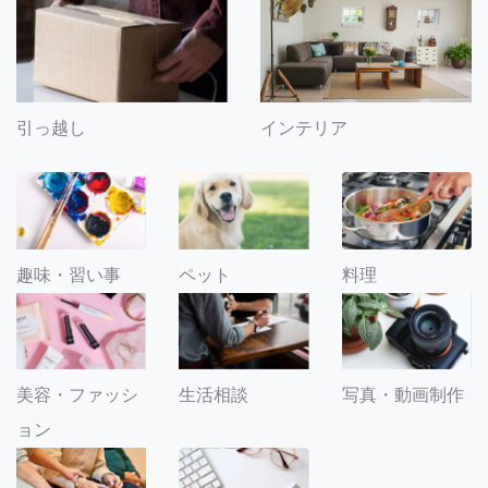
引っ越し
インテリア
趣味・習い事
ペット
料理
美容・ファッシ
生活相談
写真・動画制作
ョン