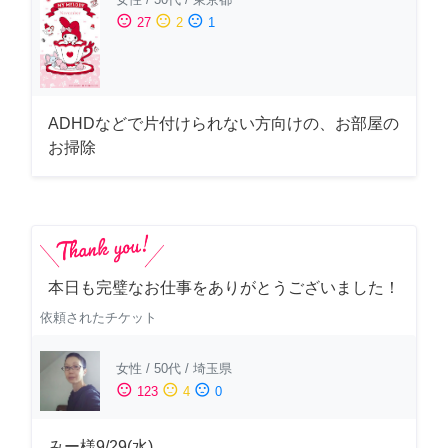
sentiment_satisfied
sentiment_neutral
sentiment_dissatisfied
27
2
1
ADHDなどで片付けられない方向けの、お部屋の
お掃除
本日も完璧なお仕事をありがとうございました！
依頼されたチケット
女性
/
50代
/
埼玉県
sentiment_satisfied
sentiment_neutral
sentiment_dissatisfied
123
4
0
みー様9/29(水)