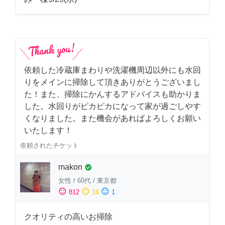
依頼した冷蔵庫まわりや洗濯機周辺以外にも水回
りをメインに掃除して頂きありがとうございまし
た！また、掃除にかんするアドバイスも助かりま
した。水回りがピカピカになって家が過ごしやす
くなりました。また機会があればよろしくお願い
いたします！
依頼されたチケット
makon
check_circle
女性
/
60代
/
東京都
sentiment_satisfied
sentiment_neutral
sentiment_dissatisfied
812
16
1
クオリティの高いお掃除