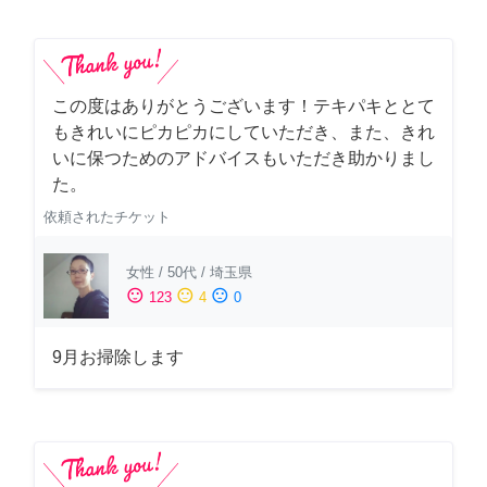
この度はありがとうございます！テキパキととて
もきれいにピカピカにしていただき、また、きれ
いに保つためのアドバイスもいただき助かりまし
た。
依頼されたチケット
女性
/
50代
/
埼玉県
sentiment_satisfied
sentiment_neutral
sentiment_dissatisfied
123
4
0
9月お掃除します