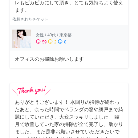
レもピカピカにして頂き、とても気持ちよく使え
ます。
依頼されたチケット
女性
/
40代
/
東京都
sentiment_satisfied
sentiment_neutral
sentiment_dissatisfied
59
2
0
オフィスのお掃除お願いします
ありがとうございます！ 水回りの掃除が終わっ
たあと、余った時間でベランダの窓や網戸まで綺
麗にしていただき、大変スッキリしました。 臨
月で放置していた家の掃除が全て完了し、助かり
ました。 また是非お願いさせていただきたいで