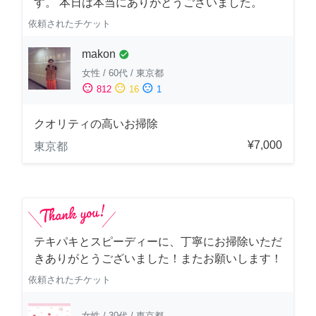
す。 本日は本当にありがとうございました。
依頼されたチケット
makon
check_circle
女性
/
60代
/
東京都
sentiment_satisfied
sentiment_neutral
sentiment_dissatisfied
812
16
1
クオリティの高いお掃除
¥7,000
東京都
テキパキとスピーディーに、丁寧にお掃除いただ
きありがとうございました！またお願いします！
依頼されたチケット
女性
/
30代
/
東京都