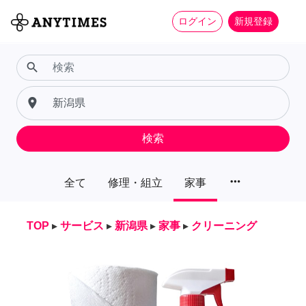
ログイン
新規登録
search
place
検索
more_horiz
全て
修理・組立
家事
TOP
▸
サービス
▸
新潟県
▸
家事
▸
クリーニング