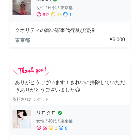
女性
/
60代
/
東京都
sentiment_satisfied
sentiment_neutral
sentiment_dissatisfied
812
16
1
クオリティの高い家事代行及び清掃
¥6,000
東京都
ありがとうございます！きれいに掃除していただ
きありがとうございました😊
依頼されたチケット
リロクロ
check_circle
女性
/
40代
/
東京都
sentiment_satisfied
sentiment_neutral
sentiment_dissatisfied
59
2
0