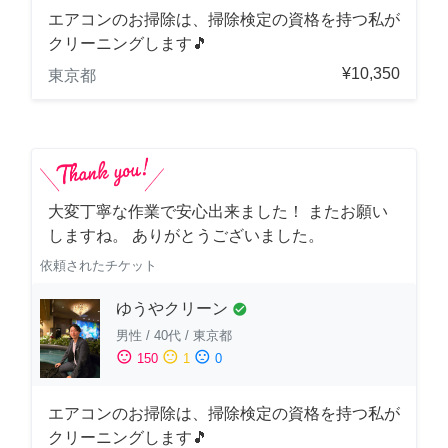
エアコンのお掃除は、掃除検定の資格を持つ私が
クリーニングします🎵
¥10,350
東京都
大変丁寧な作業で安心出来ました！ またお願い
しますね。 ありがとうございました。
依頼されたチケット
ゆうやクリーン
check_circle
男性
/
40代
/
東京都
sentiment_satisfied
sentiment_neutral
sentiment_dissatisfied
150
1
0
エアコンのお掃除は、掃除検定の資格を持つ私が
クリーニングします🎵