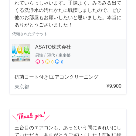
れていらっしゃいます。手際よく、みるみる出て
くる洗浄水の汚れかたに戦慄しましたので、ぜひ
他のお部屋もお願いしたいと思いました。本当に
ありがとうございました！
依頼されたチケット
ASATO株式会社
男性
/
60代
/
東京都
sentiment_satisfied
sentiment_neutral
sentiment_dissatisfied
3
0
0
抗菌コート付き!エアコンクリーニング
¥9,900
東京都
三台目のエアコンも、あっという間にきれいにし
ていただき、ありがとうございました！前回に続