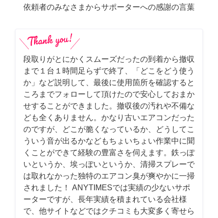
依頼者のみなさまからサポーターへの感謝の言葉
段取りがとにかくスムーズだったの到着から撤収
まで１台１時間足らずで終了、「どこをどう使う
か」など説明して、最後に使用箇所を確認すると
ころまでフォローして頂けたので安心しておまか
せすることができました。撤収後の汚れや不備な
ども全くありません。かなり古いエアコンだった
のですが、どこが脆くなっているか、どうしてこ
ういう音が出るかなどもちょいちょい作業中に聞
くことができて経験の豊富さを伺えます。鉄っぽ
いというか、埃っぽいというか、清掃スプレーで
は取れなかった独特のエアコン臭が爽やかに一掃
されました！ ANYTIMESでは実績の少ないサポ
ーターですが、長年実績を積まれている会社様
で、他サイトなどではクチコミも大変多く寄せら