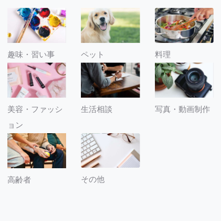
趣味・習い事
ペット
料理
美容・ファッシ
生活相談
写真・動画制作
ョン
その他
高齢者