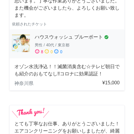
思います。丁寧な作業ありがとうございました。
また機会がございましたら、よろしくお願い致し
ます。
依頼されたチケット
ハウスウォッシュ ブルーポート
check_circle
男性
/
40代
/
東京都
sentiment_satisfied
sentiment_neutral
sentiment_dissatisfied
8
0
0
オゾン水洗浄込！！滅菌消臭含む☆テレビ朝日で
も紹介のおもてなし‼コロナに効果認証！
¥15,000
神奈川県
とても丁寧なお仕事、ありがとうございました！
エアコンクリーニングをお願いしましたが、綺麗