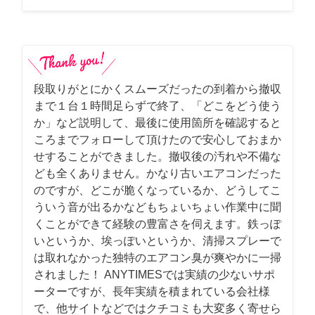
段取りがとにかくスムーズだったの到着から撤収
まで１台１時間足らずで終了、「どこをどう使う
か」など説明して、最後に使用箇所を確認すると
ころまでフォローして頂けたので安心しておまか
せすることができました。撤収後の汚れや不備な
ども全くありません。かなり古いエアコンだった
のですが、どこが脆くなっているか、どうしてこ
ういう音が出るかなどもちょいちょい作業中に聞
くことができて経験の豊富さを伺えます。鉄っぽ
いというか、埃っぽいというか、清掃スプレーで
は取れなかった独特のエアコン臭が爽やかに一掃
されました！ ANYTIMESでは実績の少ないサポ
ーターですが、長年実績を積まれている会社様
で、他サイトなどではクチコミも大変多く寄せら