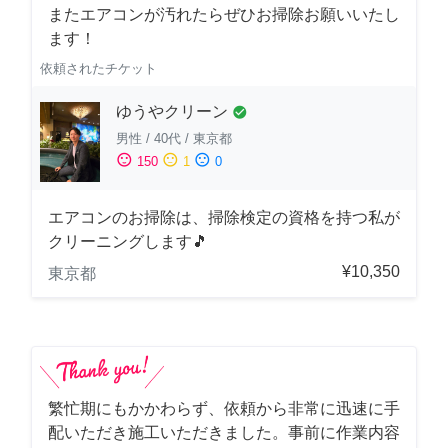
またエアコンが汚れたらぜひお掃除お願いいたし
ます！
依頼されたチケット
ゆうやクリーン
check_circle
男性
/
40代
/
東京都
sentiment_satisfied
sentiment_neutral
sentiment_dissatisfied
150
1
0
エアコンのお掃除は、掃除検定の資格を持つ私が
クリーニングします🎵
¥10,350
東京都
繁忙期にもかかわらず、依頼から非常に迅速に手
配いただき施工いただきました。事前に作業内容