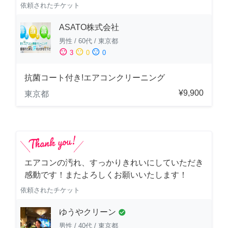
依頼されたチケット
ASATO株式会社
男性
/
60代
/
東京都
sentiment_satisfied
sentiment_neutral
sentiment_dissatisfied
3
0
0
抗菌コート付き!エアコンクリーニング
¥9,900
東京都
エアコンの汚れ、すっかりきれいにしていただき
感動です！またよろしくお願いいたします！
依頼されたチケット
ゆうやクリーン
check_circle
男性
/
40代
/
東京都