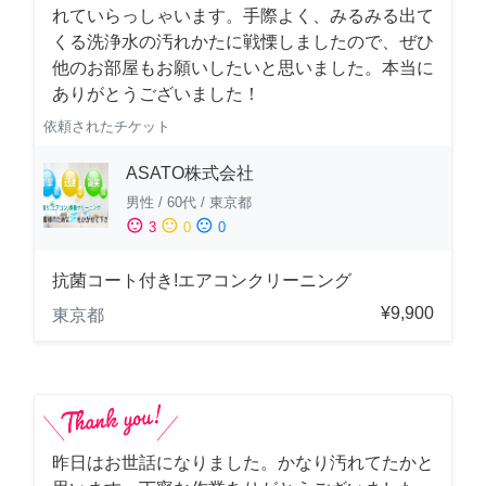
れていらっしゃいます。手際よく、みるみる出て
くる洗浄水の汚れかたに戦慄しましたので、ぜひ
他のお部屋もお願いしたいと思いました。本当に
ありがとうございました！
依頼されたチケット
ASATO株式会社
男性
/
60代
/
東京都
sentiment_satisfied
sentiment_neutral
sentiment_dissatisfied
3
0
0
抗菌コート付き!エアコンクリーニング
¥9,900
東京都
昨日はお世話になりました。かなり汚れてたかと