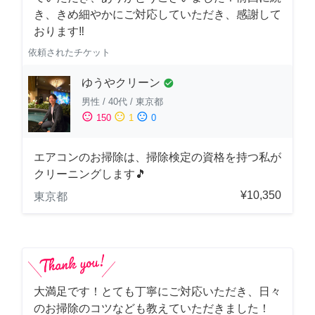
き、きめ細やかにご対応していただき、感謝して
おります‼️
依頼されたチケット
ゆうやクリーン
check_circle
男性
/
40代
/
東京都
sentiment_satisfied
sentiment_neutral
sentiment_dissatisfied
150
1
0
エアコンのお掃除は、掃除検定の資格を持つ私が
クリーニングします🎵
¥10,350
東京都
大満足です！とても丁寧にご対応いただき、日々
のお掃除のコツなども教えていただきました！