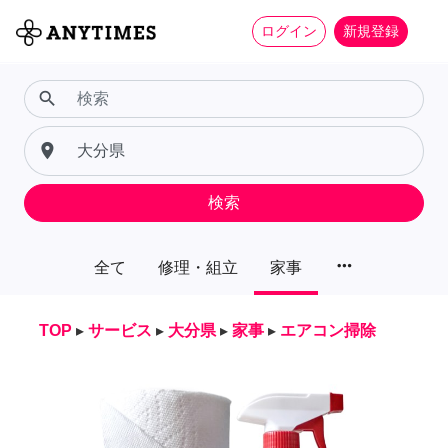
ログイン
新規登録
search
place
検索
more_horiz
全て
修理・組立
家事
TOP
▸
サービス
▸
大分県
▸
家事
▸
エアコン掃除