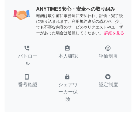
ANYTIMES安心・安全への取り組み
報酬は取引前に事務局に支払われ、評価・完了後
に振り込まれます。利用規約違反の恐れや、少し
でも不審な内容のサービスやリクエストやユーザ
ーがあった場合は通報してください。
詳細を見る
perm_phone_msg
assignment_ind
tag_faces
パトロー
本人確認
評価制度
ル
smartphone
lock
stars
番号確認
シェアワ
認定制度
ーカー保
険