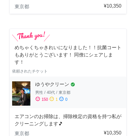
¥10,350
東京都
めちゃくちゃきれいになりました！！抗菌コート
もありがとうございます！ 同僚にシェアしま
す！
依頼されたチケット
ゆうやクリーン
check_circle
男性
/
40代
/
東京都
sentiment_satisfied
sentiment_neutral
sentiment_dissatisfied
150
1
0
エアコンのお掃除は、掃除検定の資格を持つ私が
クリーニングします🎵
¥10,350
東京都