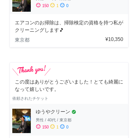
sentiment_satisfied
sentiment_neutral
sentiment_dissatisfied
150
1
0
エアコンのお掃除は、掃除検定の資格を持つ私が
クリーニングします🎵
¥10,350
東京都
この度はありがとうございました！とても綺麗に
なって嬉しいです。
依頼されたチケット
ゆうやクリーン
check_circle
男性
/
40代
/
東京都
sentiment_satisfied
sentiment_neutral
sentiment_dissatisfied
150
1
0