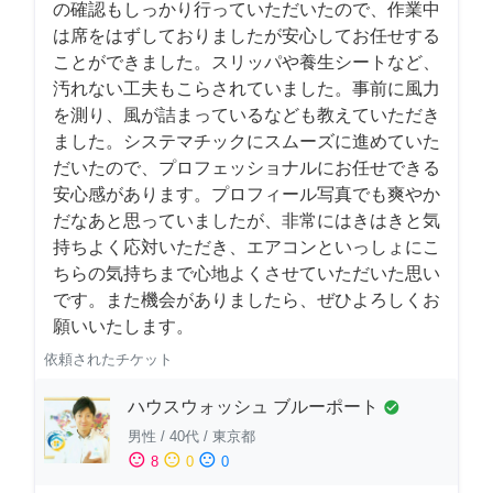
の確認もしっかり行っていただいたので、作業中
は席をはずしておりましたが安心してお任せする
ことができました。スリッパや養生シートなど、
汚れない工夫もこらされていました。事前に風力
を測り、風が詰まっているなども教えていただき
ました。システマチックにスムーズに進めていた
だいたので、プロフェッショナルにお任せできる
安心感があります。プロフィール写真でも爽やか
だなあと思っていましたが、非常にはきはきと気
持ちよく応対いただき、エアコンといっしょにこ
ちらの気持ちまで心地よくさせていただいた思い
です。また機会がありましたら、ぜひよろしくお
願いいたします。
依頼されたチケット
ハウスウォッシュ ブルーポート
check_circle
男性
/
40代
/
東京都
sentiment_satisfied
sentiment_neutral
sentiment_dissatisfied
8
0
0