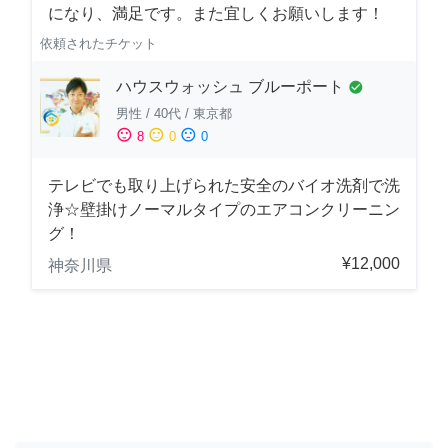
になり、満足です。また宜しくお願いします！
依頼されたチケット
ハウスウォッシュ ブルーポート
check_circle
男性
/
40代
/
東京都
sentiment_satisfied
sentiment_neutral
sentiment_dissatisfied
8
0
0
テレビでも取り上げられた安全のバイオ洗剤で洗
浄☆壁掛けノーマルタイプのエアコンクリーニン
グ！
¥12,000
神奈川県