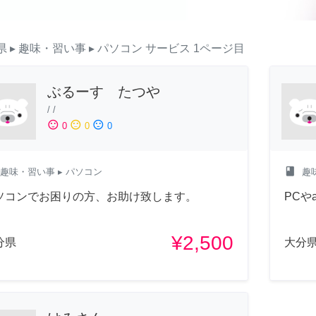
県
▸ 趣味・習い事
▸ パソコン
サービス
1ページ目
ぶるーす たつや
/
/
sentiment_satisfied
sentiment_neutral
sentiment_dissatisfied
0
0
0
class
趣味・習い事
▸ パソコン
趣
ソコンでお困りの方、お助け致します。
PCや
¥2,500
分県
大分