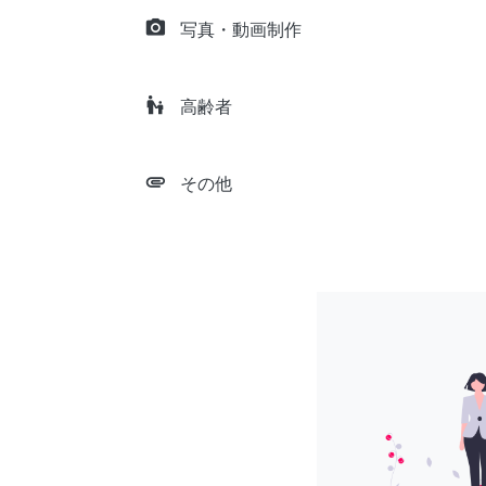
camera_alt
写真・動画制作
escalator_warning
高齢者
attachment
その他