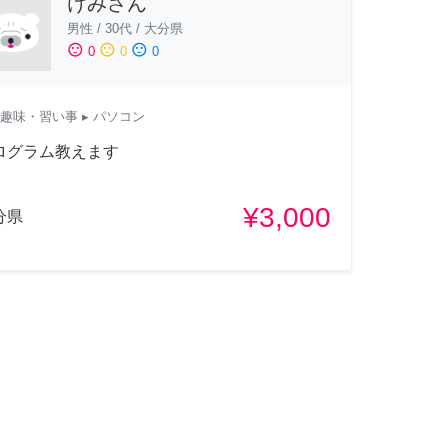
けみさん
男性
/
30代
/
大分県
sentiment_satisfied
sentiment_neutral
sentiment_dissatisfied
0
0
0
趣味・習い事
▸ パソコン
ログラム教えます
¥3,000
分県