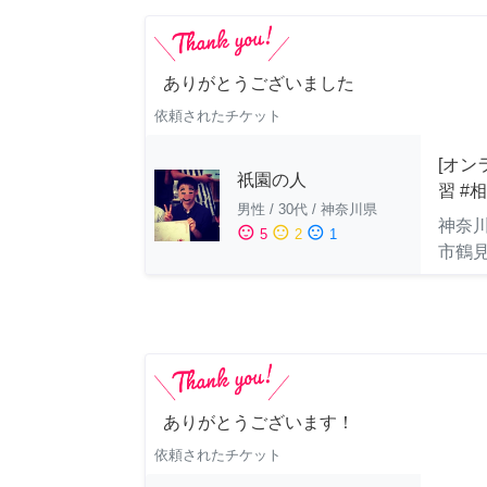
ありがとうございました
依頼されたチケット
[オン
祇園の人
習 #
男性
/
30代
/
神奈川県
神奈
sentiment_satisfied
sentiment_neutral
sentiment_dissatisfied
5
2
1
市鶴
ありがとうございます！
依頼されたチケット