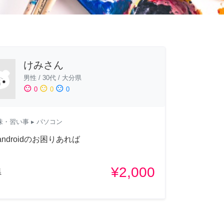
けみさん
男性
/
30代
/
大分県
sentiment_satisfied
sentiment_neutral
sentiment_dissatisfied
0
0
0
味・習い事
▸ パソコン
androidのお困りあれば
¥2,000
県