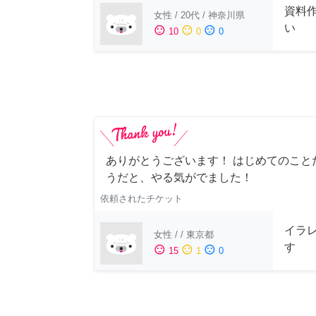
資料
女性
/
20代
/
神奈川県
い
sentiment_satisfied
sentiment_neutral
sentiment_dissatisfied
10
0
0
ありがとうございます！ はじめてのこと
うだと、やる気がでました！
依頼されたチケット
イラ
女性
/
/
東京都
す
sentiment_satisfied
sentiment_neutral
sentiment_dissatisfied
15
1
0