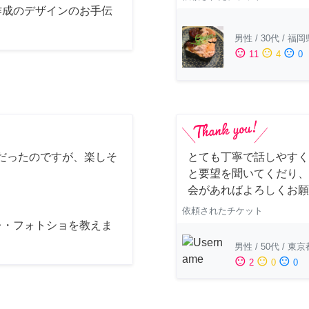
作成のデザインのお手伝
男性
/
30代
/
福岡
sentiment_satisfied
sentiment_neutral
sentiment_dissatisfied
11
4
0
だったのですが、楽しそ
とても丁寧で話しやすく
と要望を聞いてくだり、
会があればよろしくお願
依頼されたチケット
レ・フォトショを教えま
男性
/
50代
/
東京
sentiment_satisfied
sentiment_neutral
sentiment_dissatisfied
2
0
0