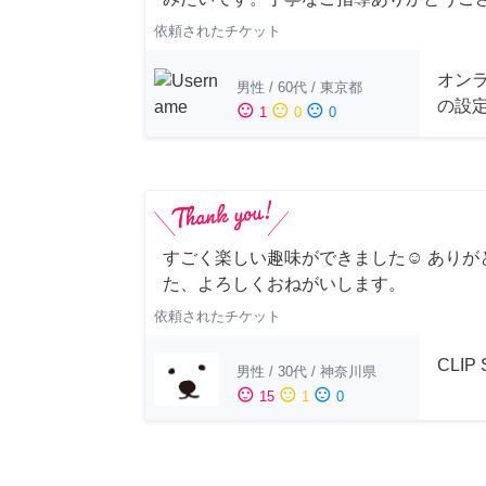
依頼されたチケット
オンラ
男性
/
60代
/
東京都
の設
sentiment_satisfied
sentiment_neutral
sentiment_dissatisfied
1
0
0
すごく楽しい趣味ができました☺︎ ありが
た、よろしくおねがいします。
依頼されたチケット
CLIP
男性
/
30代
/
神奈川県
sentiment_satisfied
sentiment_neutral
sentiment_dissatisfied
15
1
0