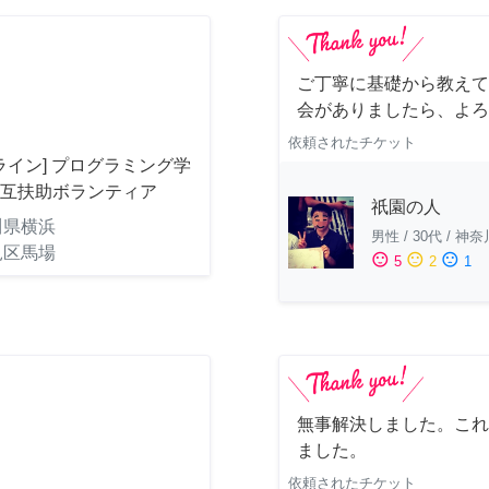
ご丁寧に基礎から教えて
会がありましたら、よろ
依頼されたチケット
ライン] プログラミング学
相互扶助ボランティア
祇園の人
川県横浜
男性
/
30代
/
神奈
見区馬場
sentiment_satisfied
sentiment_neutral
sentiment_dissatisfied
5
2
1
無事解決しました。これ
ました。
依頼されたチケット