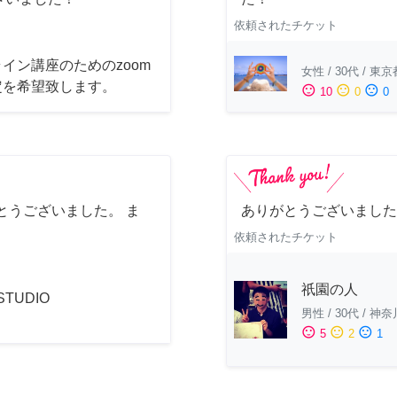
依頼されたチケット
イン講座のためのzoom
女性
/
30代
/
東京
定を希望致します。
sentiment_satisfied
sentiment_neutral
sentiment_dissatisfied
10
0
0
とうございました。 ま
ありがとうございました
依頼されたチケット
祇園の人
 STUDIO
男性
/
30代
/
神奈
sentiment_satisfied
sentiment_neutral
sentiment_dissatisfied
5
2
1