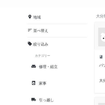
大分
place
地域
sort
並べ替え
local_offer
絞り込み
カテゴリー
class
パ
weekend
修理・組立
大
local_laundry_service
家事
local_shipping
引っ越し