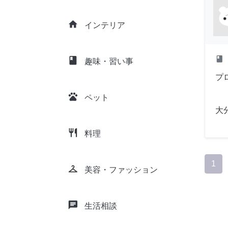
home
インテリア
class
class
趣味・習い事
プ
pets
ペット
大
restaurant
料理
1
checkroom
美容・ファッション
chat
生活相談