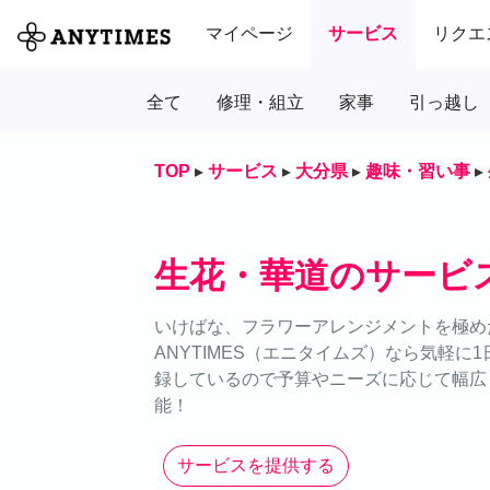
マイページ
サービス
リクエ
全て
修理・組立
家事
引っ越し
TOP
▸
サービス
▸
大分県
▸
趣味・習い事
▸
生花・華道のサービ
いけばな、フラワーアレンジメントを極め
ANYTIMES（エニタイムズ）なら気軽
録しているので予算やニーズに応じて幅広
能！
サービスを提供する