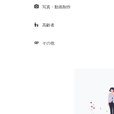
camera_alt
写真・動画制作
escalator_warning
高齢者
attachment
その他