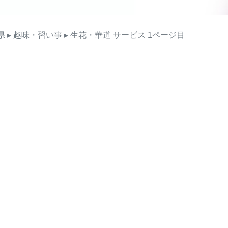
県
▸ 趣味・習い事
▸ 生花・華道
サービス
1ページ目