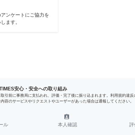
のアンケートにご協力を
いします。
YTIMES安心・安全への取り組み
は取引前に事務局に支払われ、評価・完了後に振り込まれます。利用規約違反
な内容のサービスやリクエストやユーザーがあった場合は通報してください。
assignment_ind
ール
本人確認
評