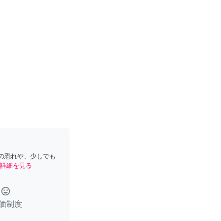
の恐れや、少しでも
詳細を見る
tag_faces
価制度