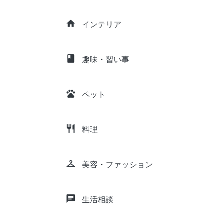
home
インテリア
class
趣味・習い事
pets
ペット
restaurant
料理
checkroom
美容・ファッション
chat
生活相談