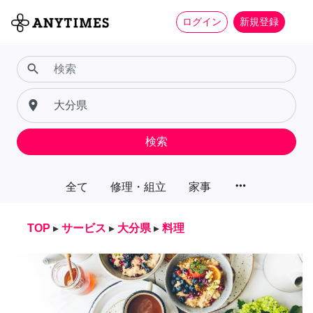
ログイン
新規登録
search
place
検索
more_horiz
全て
修理・組立
家事
TOP
▸
サービス
▸
大分県
▸
料理