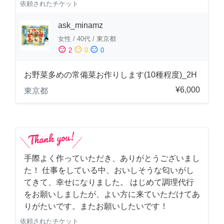
依頼されたチケット
ask_minamz
女性
/
40代
/
東京都
sentiment_satisfied
sentiment_neutral
sentiment_dissatisfied
2
0
0
お野菜多めの常備菜お作りします(10種程度)_2H
¥6,000
東京都
手際よく作っていただき、ありがとうございまし
た！ 仕事をしている中、おいしそうな匂いがし
てきて、幸せになりました。 はじめて調理代行
をお願いしましたが、よい方に来ていただけてあ
りがたいです。またお願いしたいです！
依頼されたチケット