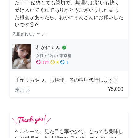
た！！ 始終とても親切で、無理なお願いも快く
受け入れてくれてありがとうございました☺️ ま
た機会があったら、わかにゃんさんにお願いした
いです😌🌸
依頼されたチケット
わかにゃん
check_circle
女性
/
40代
/
東京都
sentiment_satisfied
sentiment_neutral
sentiment_dissatisfied
172
5
1
手作りおやつ、お料理、等の料理代行します！
¥5,000
東京都
ヘルシーで、見た目も華やかで、とっても美味し