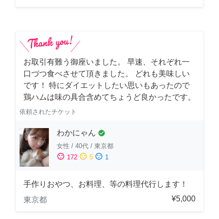
お取引有難う御座いました。 早速、それぞれ一
口づつ食べさせて頂きました。 どれも美味しい
です！ 特にダイエットしたい思いもあったので
鶏ハムは味の具合含めてちょうど良かったです。
依頼されたチケット
わかにゃん
check_circle
女性
/
40代
/
東京都
sentiment_satisfied
sentiment_neutral
sentiment_dissatisfied
172
5
1
手作りおやつ、お料理、等の料理代行します！
¥5,000
東京都