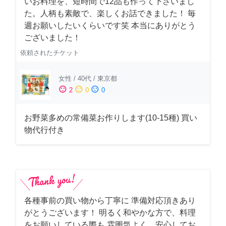
いお料理を、短時間で12品も作って下さいまし
た。人柄も素敵で、楽しくお話できました！ 毎
週お願いしたいくらいです笑 本当にありがとう
ございました！
依頼されたチケット
女性
/
40代
/
東京都
sentiment_satisfied
sentiment_neutral
sentiment_dissatisfied
2
0
0
お野菜多めの常備菜お作りします(10-15種) 買い
物代行付き
各種事前の買い物から丁寧に 準備対応頂きあり
がとうございます！ 明るく和やかな方で、料理
をお願いしている際も 雰囲気よく、安心してお