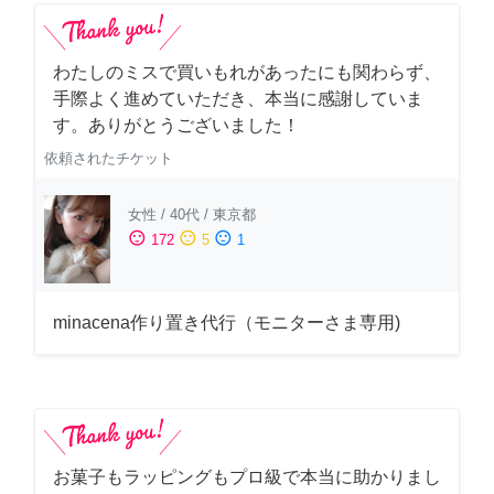
わたしのミスで買いもれがあったにも関わらず、
手際よく進めていただき、本当に感謝していま
す。ありがとうございました！
依頼されたチケット
女性
/
40代
/
東京都
sentiment_satisfied
sentiment_neutral
sentiment_dissatisfied
172
5
1
minacena作り置き代行（モニターさま専用)
お菓子もラッピングもプロ級で本当に助かりまし