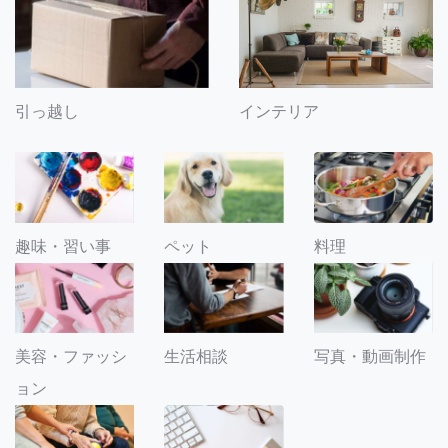
引っ越し
インテリア
趣味・習い事
ペット
料理
美容・ファッシ
生活相談
写真・動画制作
ョン