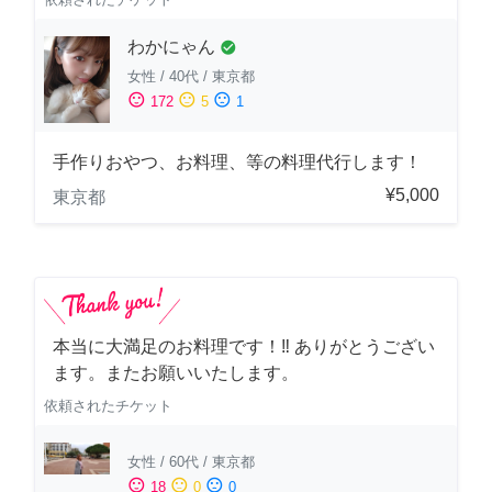
わかにゃん
check_circle
女性
/
40代
/
東京都
sentiment_satisfied
sentiment_neutral
sentiment_dissatisfied
172
5
1
手作りおやつ、お料理、等の料理代行します！
¥5,000
東京都
本当に大満足のお料理です！‼️ ありがとうござい
ます。またお願いいたします。
依頼されたチケット
女性
/
60代
/
東京都
sentiment_satisfied
sentiment_neutral
sentiment_dissatisfied
18
0
0