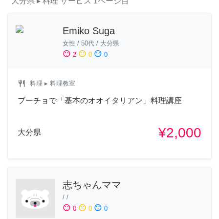
大分県
▸ 料理
サービス
1ページ目
Emiko Suga
女性
/
50代
/
大分県
sentiment_satisfied
sentiment_neutral
sentiment_dissatisfied
2
0
0
restaurant
料理
▸ 料理教室
ブーチョで「基本のオオイタリアン」料理講座
¥2,000
大分県
志ちゃんママ
/
/
sentiment_satisfied
sentiment_neutral
sentiment_dissatisfied
0
0
0