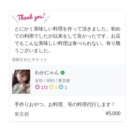
とにかく美味しい料理を作って頂きました。初め
ての利用でしたが以来をして良かったです。お店
でもこんな美味しい料理は食べられない。有り難
うございました。
依頼されたチケット
わかにゃん
check_circle
女性
/
40代
/
東京都
sentiment_satisfied
sentiment_neutral
sentiment_dissatisfied
172
5
1
手作りおやつ、お料理、等の料理代行します！
¥5,000
東京都