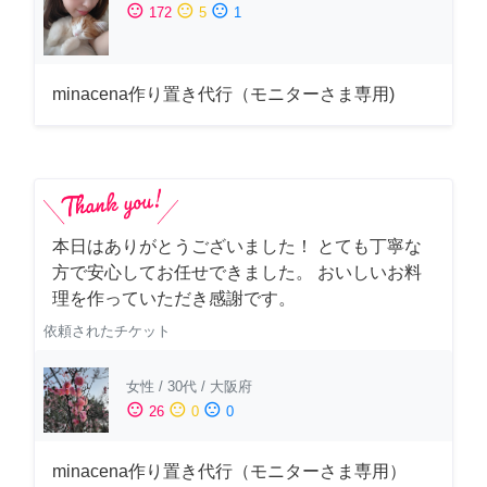
sentiment_satisfied
sentiment_neutral
sentiment_dissatisfied
172
5
1
minacena作り置き代行（モニターさま専用)
本日はありがとうございました！ とても丁寧な
方で安心してお任せできました。 おいしいお料
理を作っていただき感謝です。
依頼されたチケット
女性
/
30代
/
大阪府
sentiment_satisfied
sentiment_neutral
sentiment_dissatisfied
26
0
0
minacena作り置き代行（モニターさま専用）