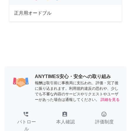
正月用オードブル
ANYTIMES安心・安全への取り組み
報酬は取引前に事務局に支払われ、評価・完了後
に振り込まれます。利用規約違反の恐れや、少し
でも不審な内容のサービスやリクエストやユーザ
ーがあった場合は通報してください。
詳細を見る
perm_phone_msg
assignment_ind
tag_faces
パトロー
本人確認
評価制度
ル