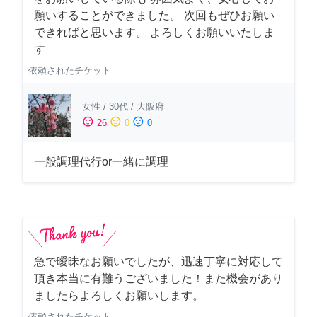
願いすることができました。 次回もぜひお願い
できればと思います。 よろしくお願いいたしま
す
依頼されたチケット
女性
/
30代
/
大阪府
sentiment_satisfied
sentiment_neutral
sentiment_dissatisfied
26
0
0
一般調理代行or一緒に調理
急で曖昧なお願いでしたが、迅速丁寧に対応して
頂き本当に有難うございました！また機会があり
ましたらよろしくお願いします。
依頼されたチケット