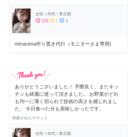
女性
/
40代
/
東京都
sentiment_satisfied
sentiment_neutral
sentiment_dissatisfied
172
5
1
minacena作り置き代行（モニターさま専用)
ありがとうございました！ 手際良く、またキッ
チンも綺麗に使って頂きました。 お野菜がどれ
も均一に薄く切られて技術の高さを感じれまし
た。 今日食べた分も美味しかったです。
依頼されたチケット
女性
/
40代
/
東京都