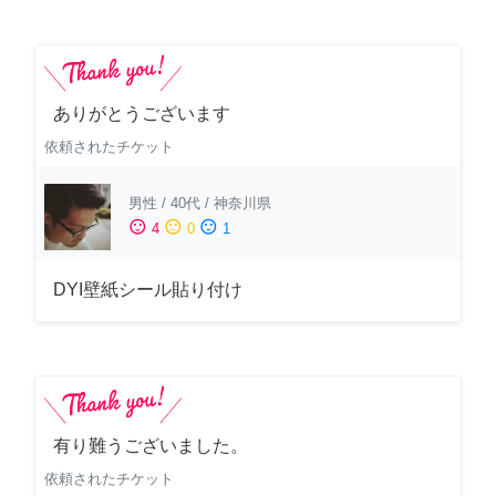
ありがとうございます
依頼されたチケット
男性
/
40代
/
神奈川県
sentiment_satisfied
sentiment_neutral
sentiment_dissatisfied
4
0
1
DYI壁紙シール貼り付け
有り難うございました。
依頼されたチケット