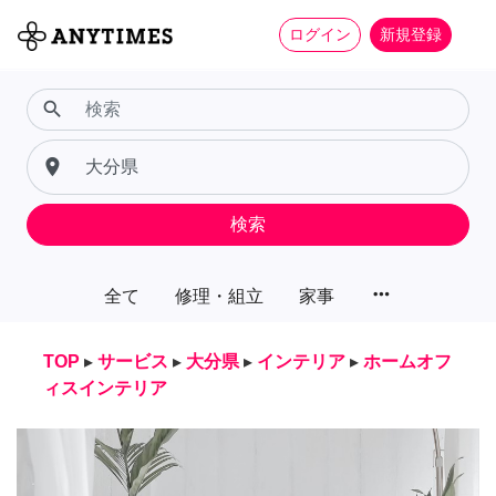
ログイン
新規登録
search
place
検索
more_horiz
全て
修理・組立
家事
TOP
▸
サービス
▸
大分県
▸
インテリア
▸
ホームオフ
ィスインテリア