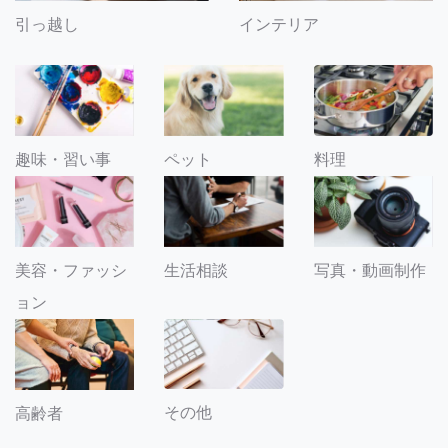
引っ越し
インテリア
趣味・習い事
ペット
料理
美容・ファッシ
生活相談
写真・動画制作
ョン
その他
高齢者