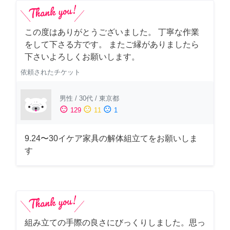
この度はありがとうございました。 丁寧な作業
をして下さる方です。 またご縁がありましたら
下さいよろしくお願いします。
依頼されたチケット
男性
/
30代
/
東京都
sentiment_satisfied
sentiment_neutral
sentiment_dissatisfied
129
11
1
9.24〜30イケア家具の解体組立てをお願いしま
す
組み立ての手際の良さにびっくりしました。思っ