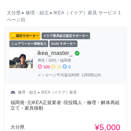
大分県
▸ 修理・組立
▸ IKEA（イケア）家具
サービス
1
ページ目
認定サポーター
イケア家具組立認定サポーター
シェアワーカー保険加入
Gold サポーター
ikea_master_
check_circle
男性
/
50代
/
福岡県
sentiment_satisfied
sentiment_neutral
sentiment_dissatisfied
509
15
0
メッセージ平均返信時間: 12時間以内
weekend
修理・組立
▸ IKEA（イケア）家具
福岡発･元IKEA正規業者･現役職人・修理・解体再組
立て・家具移動
¥5,000
大分県