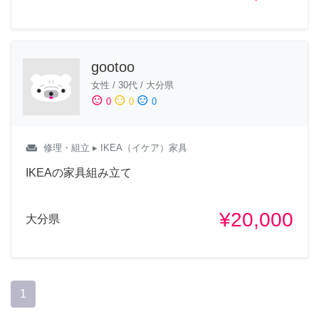
gootoo
女性
/
30代
/
大分県
sentiment_satisfied
sentiment_neutral
sentiment_dissatisfied
0
0
0
weekend
修理・組立
▸ IKEA（イケア）家具
IKEAの家具組み立て
¥20,000
大分県
1