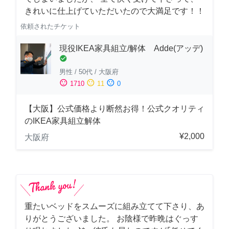
きれいに仕上げていただいたので大満足です！！
依頼されたチケット
現役IKEA家具組立/解体 Adde(アッデ)
check_circle
男性
/
50代
/
大阪府
sentiment_satisfied
sentiment_neutral
sentiment_dissatisfied
1710
11
0
【大阪】公式価格より断然お得！公式クオリティ
のIKEA家具組立解体
¥2,000
大阪府
重たいベッドをスムーズに組み立てて下さり、あ
りがとうございました。 お陰様で昨晩はぐっす