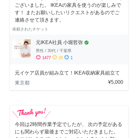
ございました。 IKEAの家具を使うのが楽しみで
す！ またお願いしたいリクエストがあるのでご
連絡させて頂きます。
依頼されたチケット
元IKEA社員 小堀哲弥
check_circle
男性
/
30代
/
千葉県
sentiment_satisfied
sentiment_neutral
sentiment_dissatisfied
1477
28
1
元イケア店員が組み立て！IKEA収納家具組立て
¥5,000
東京都
今回は2時間作業予定でしたが、 次の予定がある
にも関わらず最後までご対応いただきました。