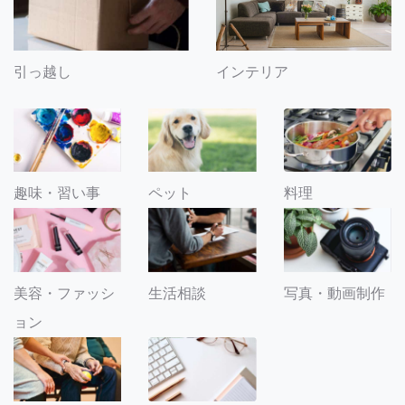
引っ越し
インテリア
趣味・習い事
ペット
料理
美容・ファッシ
生活相談
写真・動画制作
ョン