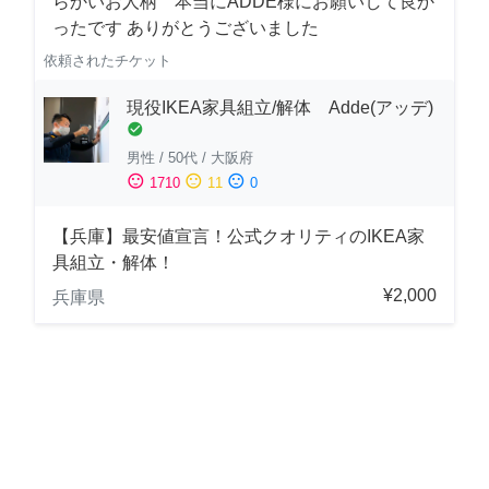
らかいお人柄 本当にADDE様にお願いして良か
ったです ありがとうございました
依頼されたチケット
現役IKEA家具組立/解体 Adde(アッデ)
check_circle
男性
/
50代
/
大阪府
sentiment_satisfied
sentiment_neutral
sentiment_dissatisfied
1710
11
0
【兵庫】最安値宣言！公式クオリティのIKEA家
具組立・解体！
¥2,000
兵庫県