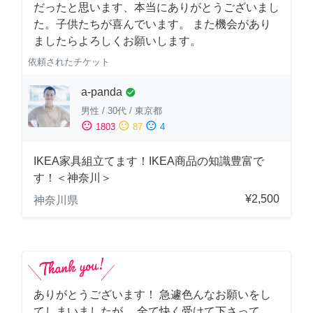
だったと思います、本当にありがとうございまし
た。子供たちが喜んでいます。 また機会があり
ましたらよろしくお願いします。
依頼されたチケット
a-panda
check_circle
男性
/
30代
/
東京都
sentiment_satisfied
sentiment_neutral
sentiment_dissatisfied
1803
87
4
IKEA家具組立てます！IKEA商品の知識豊富で
す！＜神奈川＞
¥2,500
神奈川県
ありがとうございます！ 急遽色んなお願いをし
てしまいましたが、 全て快く受けて下さって、