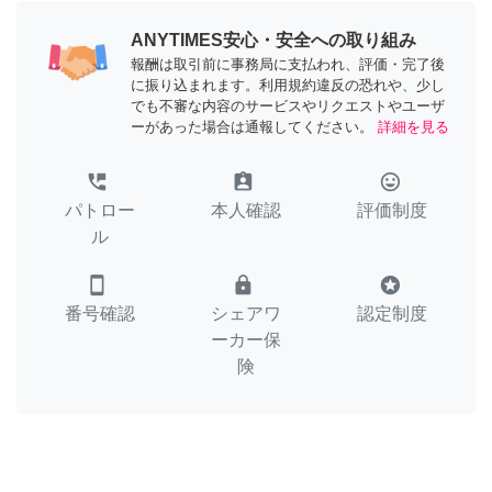
ANYTIMES安心・安全への取り組み
報酬は取引前に事務局に支払われ、評価・完了後
に振り込まれます。利用規約違反の恐れや、少し
でも不審な内容のサービスやリクエストやユーザ
ーがあった場合は通報してください。
詳細を見る
perm_phone_msg
assignment_ind
tag_faces
パトロー
本人確認
評価制度
ル
smartphone
lock
stars
番号確認
シェアワ
認定制度
ーカー保
険