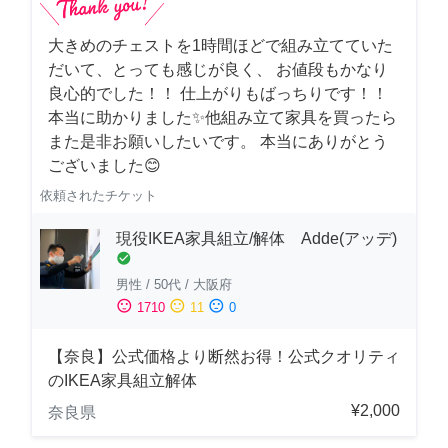
大きめのチェストを1時間ほどで組み立てていた
だいて、とっても感じが良く、 お値段もかなり
良心的でした！！ 仕上がりもばっちりです！！
本当に助かりました✨他組み立て家具を買ったら
また是非お願いしたいです。 本当にありがとう
ございました😊
依頼されたチケット
現役IKEA家具組立/解体 Adde(アッデ)
check_circle
男性
/
50代
/
大阪府
sentiment_satisfied
sentiment_neutral
sentiment_dissatisfied
1710
11
0
【奈良】公式価格より断然お得！公式クオリティ
のIKEA家具組立解体
¥2,000
奈良県