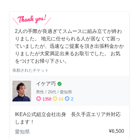
2人の手際が良過ぎてスムースに組み立てが終わ
りました。 地元に任せられる人が居なくて困っ
ていましたが、迅速なご提案を頂き出張料金かか
りましたが大変満足出来るお取引でした。 お気
をつけてお帰り下さい。
依頼されたチケット
イケア巧
check_circle
男性
/
20代
/
愛知県
sentiment_satisfied
sentiment_neutral
sentiment_dissatisfied
1358
64
2
IKEA公式組立会社出身 長久手店エリア外対応
します！
¥6,500
愛知県