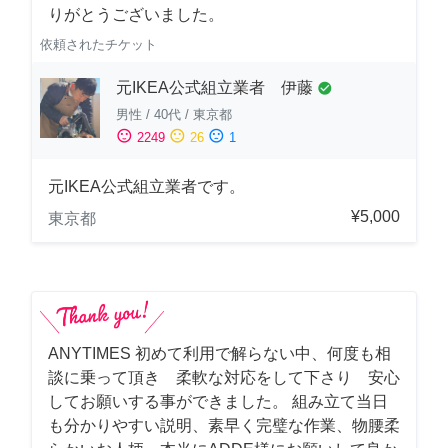
りがとうございました。
依頼されたチケット
元IKEA公式組立業者 伊藤
check_circle
男性
/
40代
/
東京都
sentiment_satisfied
sentiment_neutral
sentiment_dissatisfied
2249
26
1
元IKEA公式組立業者です。
¥5,000
東京都
ANYTIMES 初めて利用で解らない中、何度も相
談に乗って頂き 柔軟な対応をして下さり 安心
してお願いする事ができました。 組み立て当日
も分かりやすい説明、素早く完璧な作業、物腰柔