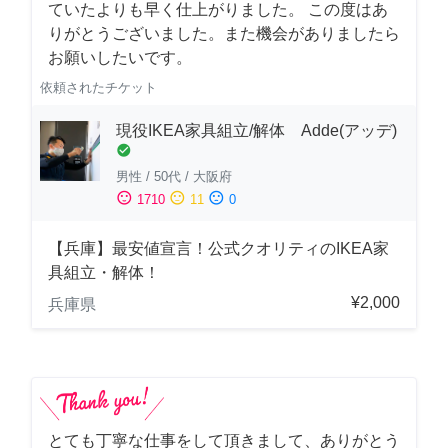
ていたよりも早く仕上がりました。 この度はあ
りがとうございました。また機会がありましたら
お願いしたいです。
依頼されたチケット
現役IKEA家具組立/解体 Adde(アッデ)
check_circle
男性
/
50代
/
大阪府
sentiment_satisfied
sentiment_neutral
sentiment_dissatisfied
1710
11
0
【兵庫】最安値宣言！公式クオリティのIKEA家
具組立・解体！
¥2,000
兵庫県
とても丁寧な仕事をして頂きまして、ありがとう