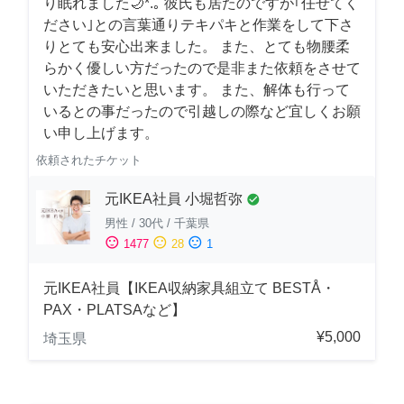
り眠れました🌙*.｡ 彼氏も居たのですが｢任せてく
ださい｣との言葉通りテキパキと作業をして下さ
りとても安心出来ました。 また、とても物腰柔
らかく優しい方だったので是非また依頼をさせて
いただきたいと思います。 また、解体も行って
いるとの事だったので引越しの際など宜しくお願
い申し上げます。
依頼されたチケット
元IKEA社員 小堀哲弥
check_circle
男性
/
30代
/
千葉県
sentiment_satisfied
sentiment_neutral
sentiment_dissatisfied
1477
28
1
元IKEA社員【IKEA収納家具組立て BESTÅ・
PAX・PLATSAなど】
¥5,000
埼玉県