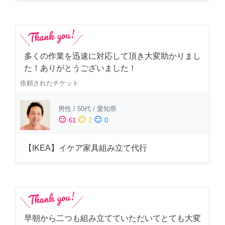
多くの作業を迅速に対応して頂き大変助かりまし
た！ありがとうございました！
依頼されたチケット
男性
/
50代
/
愛知県
sentiment_satisfied
sentiment_neutral
sentiment_dissatisfied
61
2
0
【IKEA】イケア家具組み立て代行
早朝から二つも組み立てていただいてとても大変