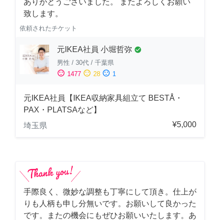
ありがとうございました。 またよろしくお願い
致します。
依頼されたチケット
元IKEA社員 小堀哲弥
check_circle
男性
/
30代
/
千葉県
sentiment_satisfied
sentiment_neutral
sentiment_dissatisfied
1477
28
1
元IKEA社員【IKEA収納家具組立て BESTÅ・
PAX・PLATSAなど】
¥5,000
埼玉県
手際良く、微妙な調整も丁寧にして頂き。仕上が
りも人柄も申し分無いです。お願いして良かった
です。またの機会にもぜひお願いいたします。あ