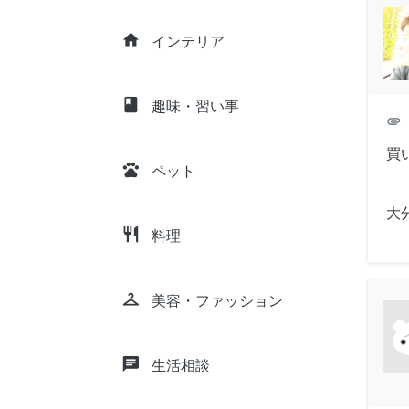
home
インテリア
class
趣味・習い事
attachment
買
pets
ペット
大
restaurant
料理
checkroom
美容・ファッション
chat
生活相談