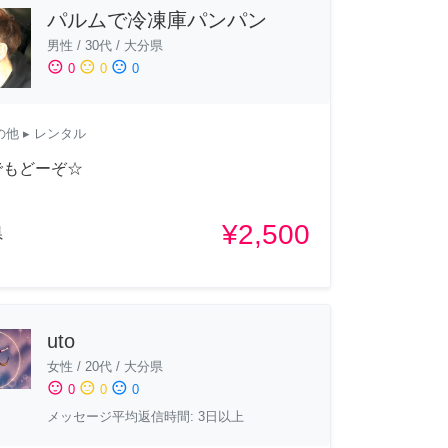
パルムで冷凍庫パンパン
男性
/
30代
/
大分県
sentiment_satisfied
sentiment_neutral
sentiment_dissatisfied
0
0
0
の他
▸ レンタル
でもどーぞ☆
¥2,500
県
uto
女性
/
20代
/
大分県
sentiment_satisfied
sentiment_neutral
sentiment_dissatisfied
0
0
0
メッセージ平均返信時間: 3日以上