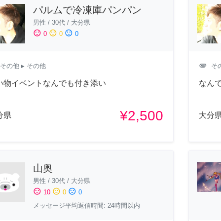
パルムで冷凍庫パンパン
男性
/
30代
/
大分県
sentiment_satisfied
sentiment_neutral
sentiment_dissatisfied
0
0
0
attachment
その他
▸ その他
そ
い物イベントなんでも付き添い
なん
¥2,500
分県
大分
山奥
男性
/
30代
/
大分県
sentiment_satisfied
sentiment_neutral
sentiment_dissatisfied
10
0
0
メッセージ平均返信時間: 24時間以内