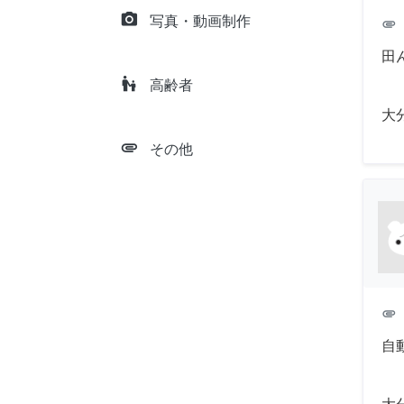
camera_alt
写真・動画制作
attachment
田
escalator_warning
高齢者
大
attachment
その他
attachment
自