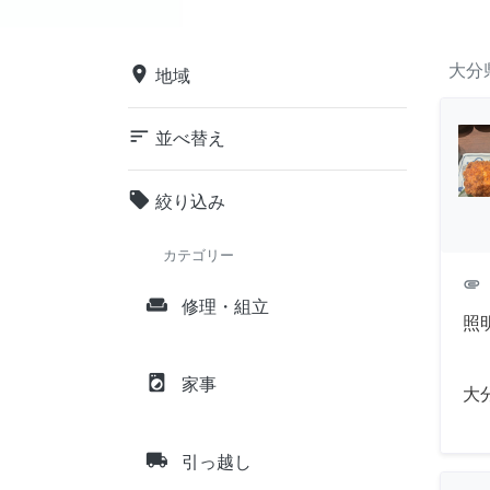
大分
place
地域
sort
並べ替え
local_offer
絞り込み
カテゴリー
attachment
weekend
修理・組立
照
local_laundry_service
家事
大
local_shipping
引っ越し