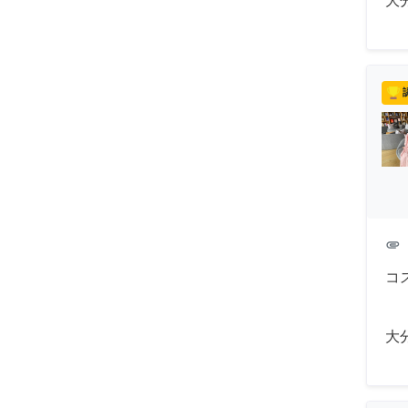
大
attachment
コ
大