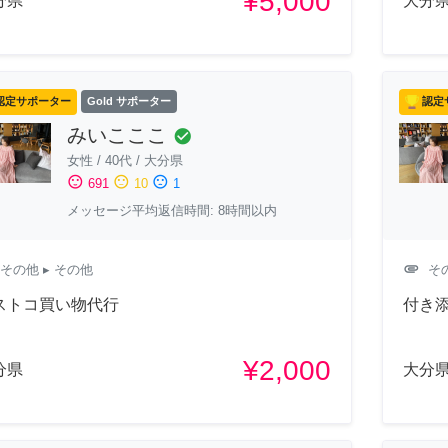
¥5,000
分県
大分
認定サポーター
Gold サポーター
認定
みいこここ
check_circle
女性
/
40代
/
大分県
sentiment_satisfied
sentiment_neutral
sentiment_dissatisfied
691
10
1
メッセージ平均返信時間: 8時間以内
attachment
その他
▸ その他
そ
ストコ買い物代行
付き
¥2,000
分県
大分