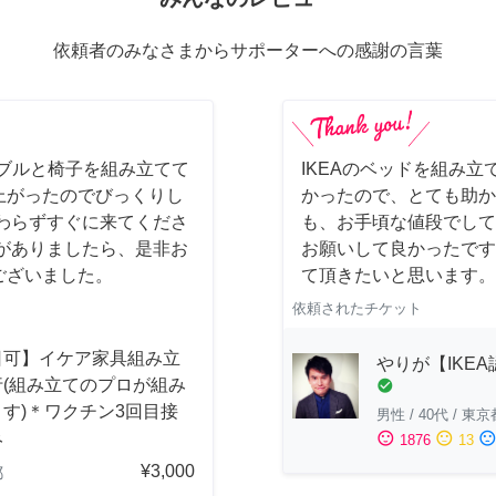
依頼者のみなさまからサポーターへの感謝の言葉
ーブルと椅子を組み立てて
IKEAのベッドを組み立
上がったのでびっくりし
かったので、とても助か
わらずすぐに来てくださ
も、お手頃な値段でして
がありましたら、是非お
お願いして良かったです
ございました。
て頂きたいと思います。
依頼されたチケット
日可】イケア家具組み立
やりが【IKE
行(組み立てのプロが組み
check_circle
す)＊ワクチン3回目接
男性
/
40代
/
東京
み
sentiment_satisfied
sentiment_neutral
sentiment_dissatisfi
1876
13
¥3,000
都