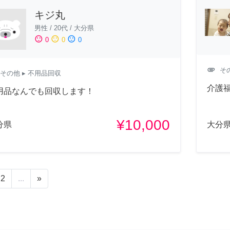
キジ丸
男性
/
20代
/
大分県
sentiment_satisfied
sentiment_neutral
sentiment_dissatisfied
0
0
0
attachment
そ
その他
▸ 不用品回収
介護
用品なんでも回収します！
¥10,000
分県
大分
2
...
»