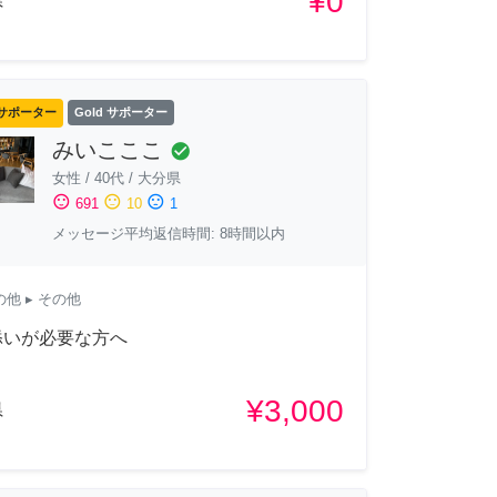
¥0
県
サポーター
Gold サポーター
みいこここ
check_circle
女性
/
40代
/
大分県
sentiment_satisfied
sentiment_neutral
sentiment_dissatisfied
691
10
1
メッセージ平均返信時間: 8時間以内
の他
▸ その他
添いが必要な方へ
¥3,000
県