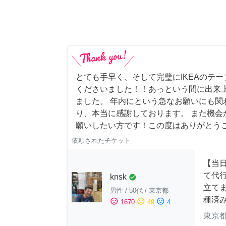
とても手早く、そして完璧にIKEAのテ
くださいました！！あっという間に出来
ました。 年内にという急なお願いにも関
り、本当に感謝しております。 また機会
願いしたい方です！この度はありがとう
依頼されたチケット
【当
て代
knsk
check_circle
立てま
男性
/
50代
/
東京都
種済
sentiment_satisfied
sentiment_neutral
sentiment_dissatisfied
1670
49
4
東京