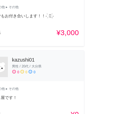
の他
▸ その他
お付き合いします！！‪- ̗̀ ꪔ̤ ̖́-‬
¥3,000
県
kazushi01
男性
/
20代
/
大分県
sentiment_satisfied
sentiment_neutral
sentiment_dissatisfied
0
0
0
の他
▸ その他
も屋です！