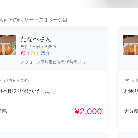
県
▸ その他
サービス
1ページ目
たなべさん
男性
/
30代
/
大阪府
sentiment_satisfied
sentiment_neutral
sentiment_dissatisfied
1
0
0
メッセージ平均返信時間: 8時間以内
attachment
その他
▸ その他
そ
明器具取り付けいたします！
お困
¥2,000
分県
大分