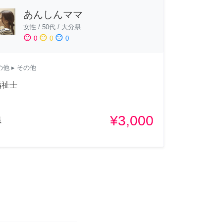
あんしんママ
女性
/
50代
/
大分県
sentiment_satisfied
sentiment_neutral
sentiment_dissatisfied
0
0
0
の他
▸ その他
福祉士
¥3,000
県