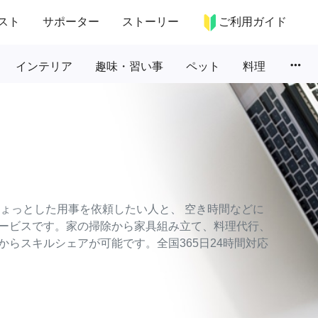
スト
サポーター
ストーリー
ご利用ガイド
more_horiz
インテリア
趣味・習い事
ペット
料理
のちょっとした用事を依頼したい人と、 空き時間などに
ービスです。家の掃除から家具組み立て、料理代行、
らスキルシェアが可能です。全国365日24時間対応