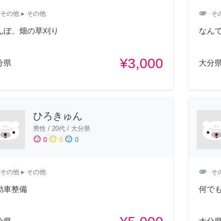
attachment
その他
▸ その他
そ
んぼ、畑の草刈り
なんでも
¥3,000
分県
大分
ひろきゅん
男性
/
20代
/
大分県
sentiment_satisfied
sentiment_neutral
sentiment_dissatisfied
0
0
0
attachment
その他
▸ その他
そ
動車整備
何で