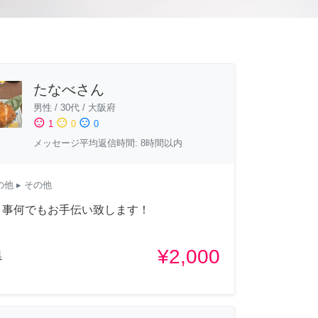
たなべさん
男性
/
30代
/
大阪府
sentiment_satisfied
sentiment_neutral
sentiment_dissatisfied
1
0
0
メッセージ平均返信時間: 8時間以内
の他
▸ その他
り事何でもお手伝い致します！
¥2,000
県