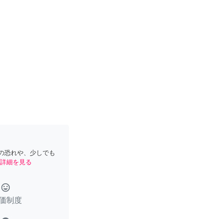
の恐れや、少しでも
詳細を見る
tag_faces
価制度