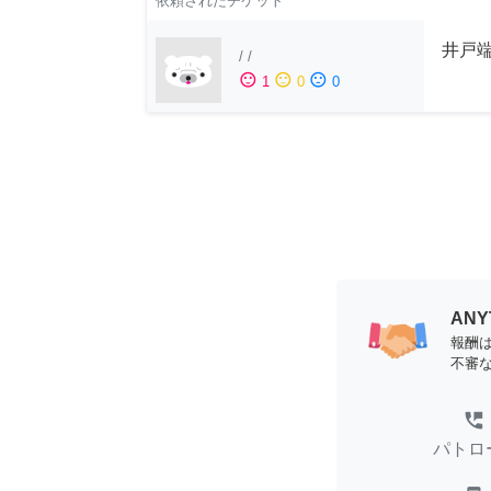
依頼されたチケット
井戸端
/
/
sentiment_satisfied
sentiment_neutral
sentiment_dissatisfied
1
0
0
AN
報酬
不審
perm_phone_msg
パトロ