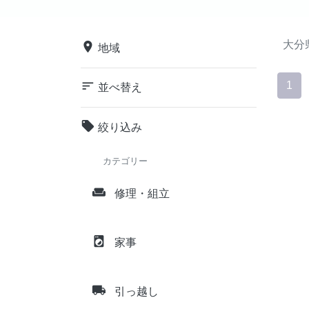
大分
place
地域
sort
1
並べ替え
local_offer
絞り込み
カテゴリー
weekend
修理・組立
local_laundry_service
家事
local_shipping
引っ越し