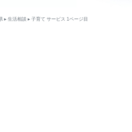
県
▸ 生活相談
▸ 子育て
サービス
1ページ目