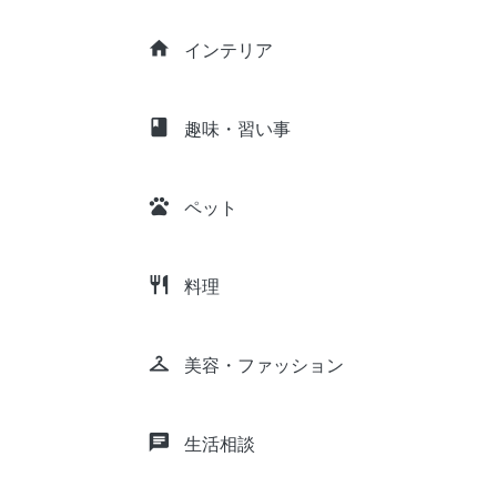
home
インテリア
class
趣味・習い事
pets
ペット
restaurant
料理
checkroom
美容・ファッション
chat
生活相談