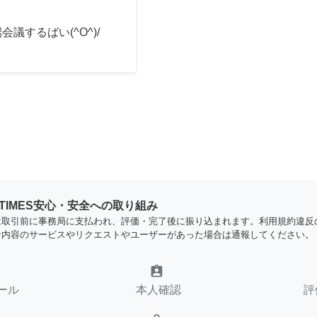
会議するばい(^O^)/
YTIMES安心・安全への取り組み
は取引前に事務局に支払われ、評価・完了後に振り込まれます。利用規約違反
な内容のサービスやリクエストやユーザーがあった場合は通報してください。
assignment_ind
ール
本人確認
評