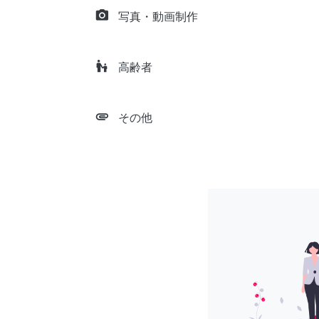
camera_alt
写真・動画制作
escalator_warning
高齢者
attachment
その他