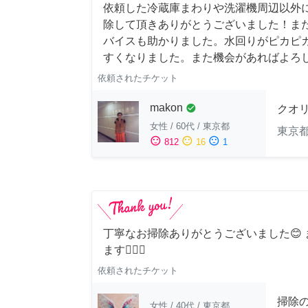
依頼した冷蔵庫まわりや洗濯機周辺以外
除して頂きありがとうございました！ま
バイスも助かりました。水回りがピカピ
すくなりました。また機会があればよろ
依頼されたチケット
makon
check_circle
クオ
女性
/
60代
/
東京都
東京
sentiment_satisfied
sentiment_neutral
sentiment_dissatisfied
812
16
1
丁寧なお掃除ありがとうございました😊
ます🙆‍♀️✨
依頼されたチケット
掃除
女性
/
40代
/
東京都