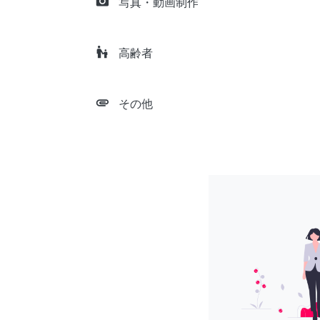
camera_alt
写真・動画制作
escalator_warning
高齢者
attachment
その他