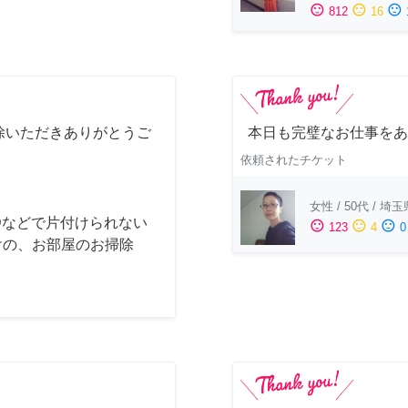
sentiment_satisfied
sentiment_neutral
sentiment_dissatisfied
812
16
除いただきありがとうご
本日も完璧なお仕事をあ
依頼されたチケット
女性
/
50代
/
埼玉
Dなどで片付けられない
sentiment_satisfied
sentiment_neutral
sentiment_dissatisfied
123
4
0
けの、お部屋のお掃除