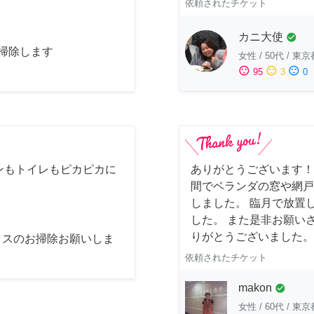
依頼されたチケット
カニ大使
check_circle
お掃除します
女性
/
50代
/
東京
sentiment_satisfied
sentiment_neutral
sentiment_dissatisfied
95
3
0
ンもトイレもピカピカに
ありがとうございます！
間でベランダの窓や網戸
しました。 臨月で放置
した。 また是非お願い
りがとうございました。
ィスのお掃除お願いしま
依頼されたチケット
makon
check_circle
女性
/
60代
/
東京