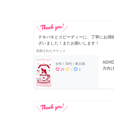
テキパキとスピーディーに、丁寧にお掃
ざいました！またお願いします！
依頼されたチケット
ADH
女性
/
30代
/
東京都
方向
sentiment_satisfied
sentiment_neutral
sentiment_dissatisfied
27
2
1