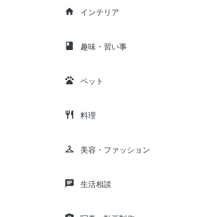
home
インテリア
class
趣味・習い事
pets
ペット
restaurant
料理
checkroom
美容・ファッション
chat
生活相談