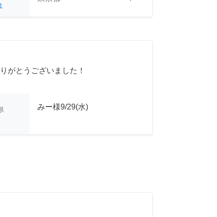
1
りがとうございました！
みー様9/29(水)
県