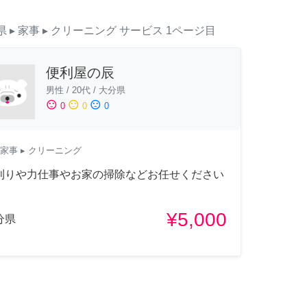
県
▸ 家事
▸ クリーニング
サービス
1ページ目
便利屋の辰
男性
/
20代
/
大分県
sentiment_satisfied
sentiment_neutral
sentiment_dissatisfied
0
0
0
家事
▸ クリーニング
刈りや力仕事やお家の掃除などお任せください
¥5,000
分県