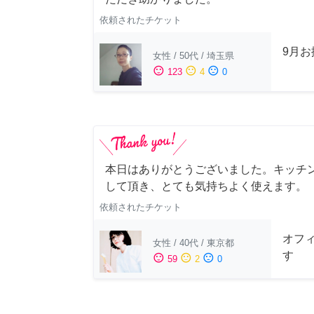
依頼されたチケット
9月
女性
/
50代
/
埼玉県
sentiment_satisfied
sentiment_neutral
sentiment_dissatisfied
123
4
0
本日はありがとうございました。キッチ
して頂き、とても気持ちよく使えます。
依頼されたチケット
オフ
女性
/
40代
/
東京都
す
sentiment_satisfied
sentiment_neutral
sentiment_dissatisfied
59
2
0