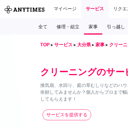
マイページ
サービス
リクエ
全て
修理・組立
家事
引っ越し
TOP
▸
サービス
▸
大分県
▸
家事
▸
クリーニ
クリーニングのサー
換気扇、水回り、庭の草むしりなどのハウス
依頼してみませんか？個人からプロまで幅
してもらえます！
サービスを提供する