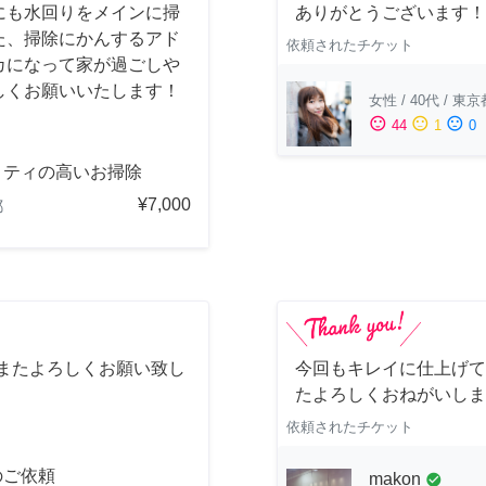
にも水回りをメインに掃
ありがとうございます！
た、掃除にかんするアド
依頼されたチケット
カになって家が過ごしや
しくお願いいたします！
女性
/
40代
/
東京
sentiment_satisfied
sentiment_neutral
sentiment_dissatisfied
44
1
0
リティの高いお掃除
¥7,000
都
 またよろしくお願い致し
今回もキレイに仕上げて
たよろしくおねがいしま
依頼されたチケット
のご依頼
makon
check_circle