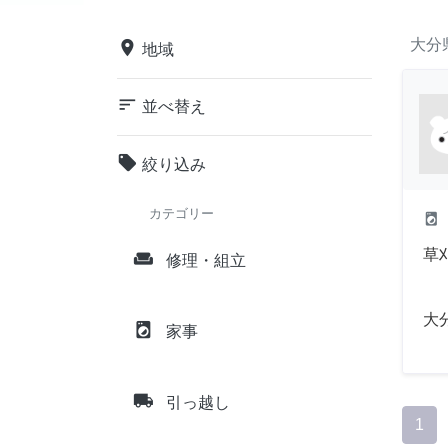
大分
place
地域
sort
並べ替え
local_offer
絞り込み
カテゴリー
local_laundry_service
草
weekend
修理・組立
大
local_laundry_service
家事
local_shipping
引っ越し
1