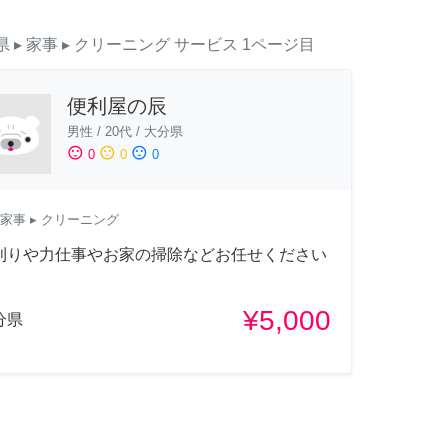
県
▸ 家事
▸ クリーニング
サービス
1ページ目
便利屋の辰
男性
/
20代
/
大分県
sentiment_satisfied
sentiment_neutral
sentiment_dissatisfied
0
0
0
家事
▸ クリーニング
刈りや力仕事やお家の掃除などお任せください
¥5,000
分県