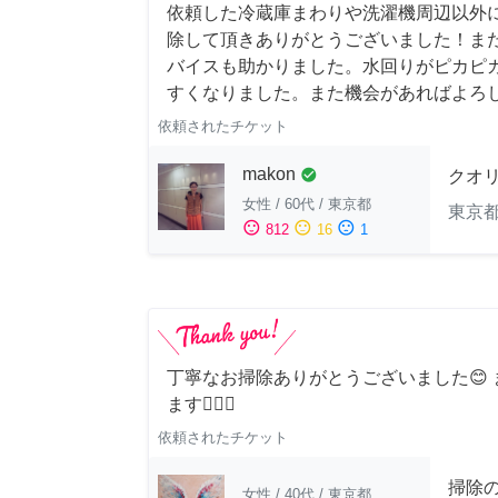
依頼した冷蔵庫まわりや洗濯機周辺以外
除して頂きありがとうございました！ま
バイスも助かりました。水回りがピカピ
すくなりました。また機会があればよろ
依頼されたチケット
makon
check_circle
クオ
女性
/
60代
/
東京都
東京
sentiment_satisfied
sentiment_neutral
sentiment_dissatisfied
812
16
1
丁寧なお掃除ありがとうございました😊
ます🙆‍♀️✨
依頼されたチケット
掃除
女性
/
40代
/
東京都