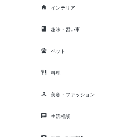
home
インテリア
class
趣味・習い事
pets
ペット
restaurant
料理
checkroom
美容・ファッション
chat
生活相談