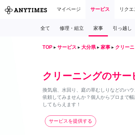
マイページ
サービス
リクエ
全て
修理・組立
家事
引っ越し
TOP
▸
サービス
▸
大分県
▸
家事
▸
クリーニ
クリーニングのサー
換気扇、水回り、庭の草むしりなどのハウス
依頼してみませんか？個人からプロまで幅
してもらえます！
サービスを提供する