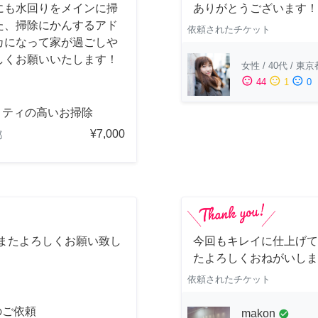
にも水回りをメインに掃
ありがとうございます！
た、掃除にかんするアド
依頼されたチケット
カになって家が過ごしや
しくお願いいたします！
女性
/
40代
/
東京
sentiment_satisfied
sentiment_neutral
sentiment_dissatisfied
44
1
0
リティの高いお掃除
¥7,000
都
 またよろしくお願い致し
今回もキレイに仕上げて
たよろしくおねがいしま
依頼されたチケット
のご依頼
makon
check_circle