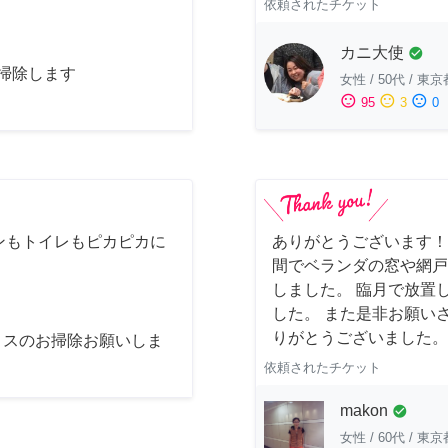
依頼されたチケット
カニ大使
check_circle
お掃除します
女性
/
50代
/
東京
sentiment_satisfied
sentiment_neutral
sentiment_dissatisfied
95
3
0
ンもトイレもピカピカに
ありがとうございます！
間でベランダの窓や網戸
しました。 臨月で放置
した。 また是非お願い
りがとうございました。
ィスのお掃除お願いしま
依頼されたチケット
makon
check_circle
女性
/
60代
/
東京