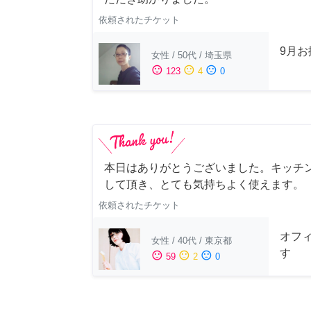
依頼されたチケット
9月
女性
/
50代
/
埼玉県
sentiment_satisfied
sentiment_neutral
sentiment_dissatisfied
123
4
0
本日はありがとうございました。キッチ
して頂き、とても気持ちよく使えます。
依頼されたチケット
オフ
女性
/
40代
/
東京都
す
sentiment_satisfied
sentiment_neutral
sentiment_dissatisfied
59
2
0