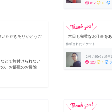
sentiment_satisfied
sentiment_neutral
sentiment_dissatisfied
812
16
除いただきありがとうご
本日も完璧なお仕事をあ
依頼されたチケット
女性
/
50代
/
埼玉
Dなどで片付けられない
sentiment_satisfied
sentiment_neutral
sentiment_dissatisfied
123
4
0
けの、お部屋のお掃除