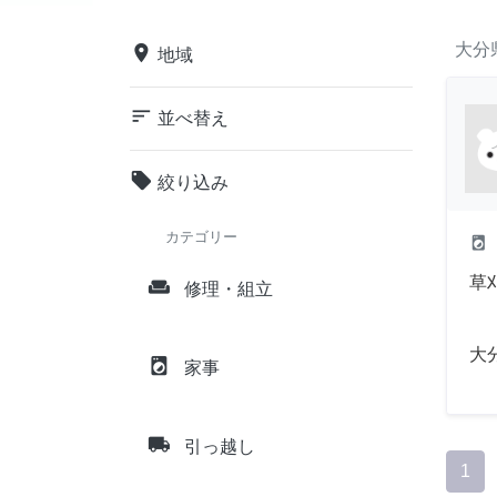
大分
place
地域
sort
並べ替え
local_offer
絞り込み
カテゴリー
local_laundry_service
草
weekend
修理・組立
大
local_laundry_service
家事
local_shipping
引っ越し
1