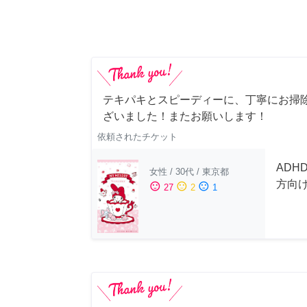
テキパキとスピーディーに、丁寧にお掃
ざいました！またお願いします！
依頼されたチケット
ADH
女性
/
30代
/
東京都
方向
sentiment_satisfied
sentiment_neutral
sentiment_dissatisfied
27
2
1