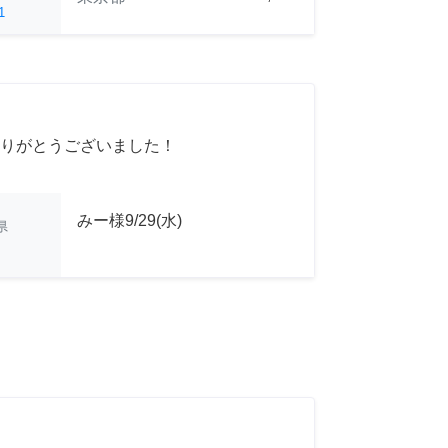
1
りがとうございました！
みー様9/29(水)
県