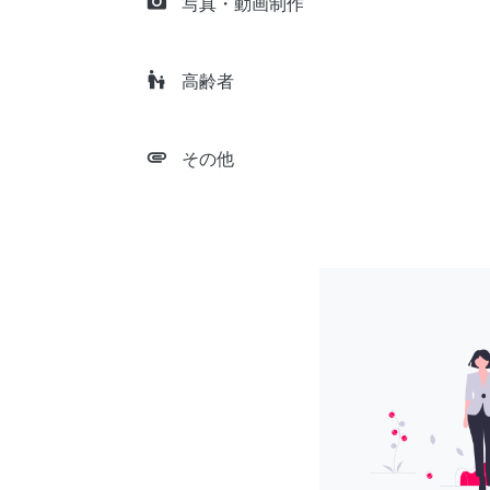
camera_alt
写真・動画制作
escalator_warning
高齢者
attachment
その他