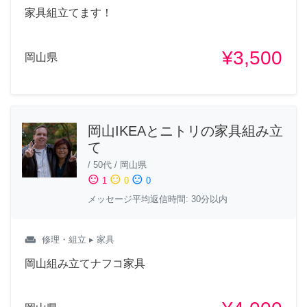
家具組立てます！
¥3,500
岡山県
岡山IKEAとニトリの家具組み立
て
/
50代
/
岡山県
sentiment_satisfied
sentiment_neutral
sentiment_dissatisfied
1
0
0
メッセージ平均返信時間: 30分以内
weekend
修理・組立
▸ 家具
岡山組み立てナフコ家具