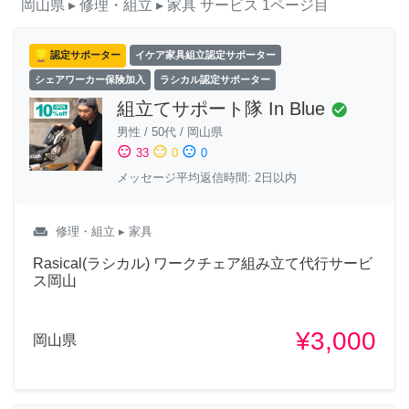
岡山県
▸ 修理・組立
▸ 家具
サービス
1ページ目
認定サポーター
イケア家具組立認定サポーター
シェアワーカー保険加入
ラシカル認定サポーター
組立てサポート隊 In Blue
check_circle
男性
/
50代
/
岡山県
sentiment_satisfied
sentiment_neutral
sentiment_dissatisfied
33
0
0
メッセージ平均返信時間: 2日以内
weekend
修理・組立
▸ 家具
Rasical(ラシカル) ワークチェア組み立て代行サービ
ス岡山
¥3,000
岡山県