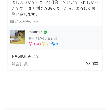
ましょうか？と言って作業して頂いてうれしかっ
たです。 また機会がありましたら、よろしくお
願い致します。
依頼されたチケット
maaasa
check_circle
男性
/
60代
/
東京都
sentiment_satisfied
sentiment_neutral
sentiment_dissatisfied
1248
77
3
RASIK組み立て
¥3,000
神奈川県