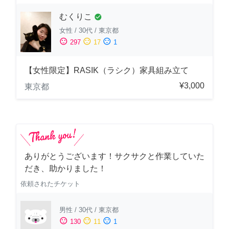
むくりこ
check_circle
女性
/
30代
/
東京都
sentiment_satisfied
sentiment_neutral
sentiment_dissatisfied
297
17
1
【女性限定】RASIK（ラシク）家具組み立て
¥3,000
東京都
ありがとうございます！サクサクと作業していた
だき、助かりました！
依頼されたチケット
男性
/
30代
/
東京都
sentiment_satisfied
sentiment_neutral
sentiment_dissatisfied
130
11
1