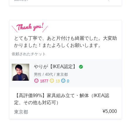
とても丁寧で、あと片付けも綺麗でした。大変助
かりました！またよろしくお願いします。
依頼されたチケット
やりが【IKEA認定】
check_circle
男性
/
40代
/
東京都
sentiment_satisfied
sentiment_neutral
sentiment_dissatisfied
1877
13
0
【高評価99%】家具組み立て・解体（IKEA認
定、その他も対応可）
¥5,000
東京都