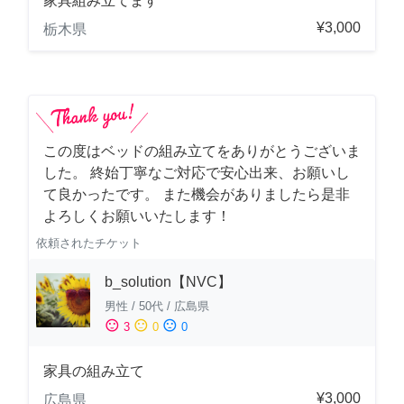
家具組み立てます
¥3,000
栃木県
この度はベッドの組み立てをありがとうございま
した。 終始丁寧なご対応で安心出来、お願いし
て良かったです。 また機会がありましたら是非
よろしくお願いいたします！
依頼されたチケット
b_solution【NVC】
男性
/
50代
/
広島県
sentiment_satisfied
sentiment_neutral
sentiment_dissatisfied
3
0
0
家具の組み立て
¥3,000
広島県