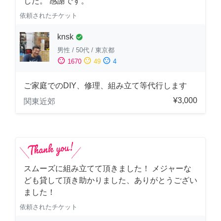
した。 感謝です。
依頼されたチケット
knsk
check_circle
男性
/
50代
/
東京都
sentiment_satisfied
sentiment_neutral
sentiment_dissatisfied
1670
49
4
ご家庭でのDIY、修理、組み立て等代行します
¥3,000
関東近郊
スムーズに組み立てて頂きました！ メジャーな
ども貸して頂き助かりました、ありがとうござい
ました！
依頼されたチケット