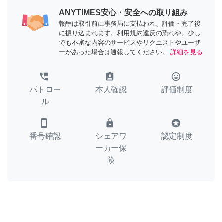
ANYTIMES安心・安全への取り組み
報酬は取引前に事務局に支払われ、評価・完了後
に振り込まれます。利用規約違反の恐れや、少し
でも不審な内容のサービスやリクエストやユーザ
ーがあった場合は通報してください。
詳細を見る
perm_phone_msg
assignment_ind
tag_faces
パトロー
本人確認
評価制度
ル
smartphone
lock
stars
番号確認
シェアワ
認定制度
ーカー保
険