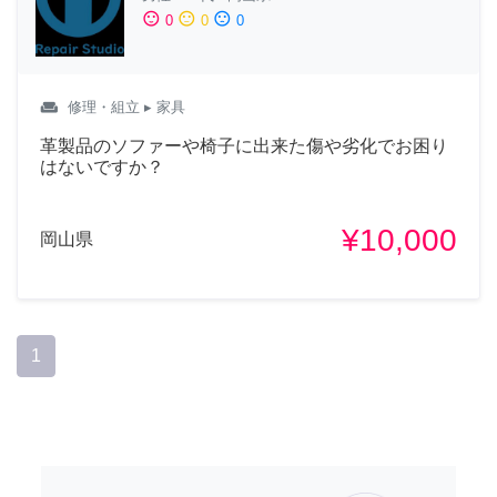
sentiment_satisfied
sentiment_neutral
sentiment_dissatisfied
0
0
0
weekend
修理・組立
▸ 家具
革製品のソファーや椅子に出来た傷や劣化でお困り
はないですか？
¥10,000
岡山県
1