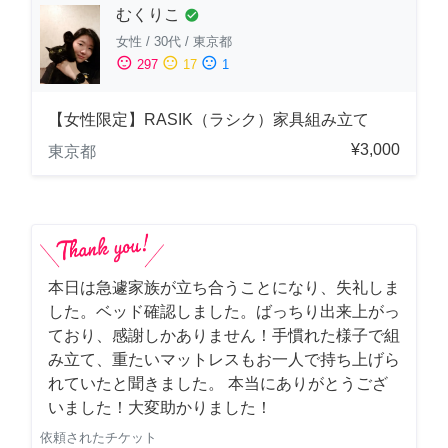
むくりこ
check_circle
女性
/
30代
/
東京都
sentiment_satisfied
sentiment_neutral
sentiment_dissatisfied
297
17
1
【女性限定】RASIK（ラシク）家具組み立て
¥3,000
東京都
本日は急遽家族が立ち合うことになり、失礼しま
した。ベッド確認しました。ばっちり出来上がっ
ており、感謝しかありません！手慣れた様子で組
み立て、重たいマットレスもお一人で持ち上げら
れていたと聞きました。 本当にありがとうござ
いました！大変助かりました！
依頼されたチケット