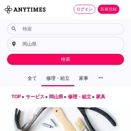
ログイン
新規登録
search
place
検索
more_horiz
全て
修理・組立
家事
TOP
▸
サービス
▸
岡山県
▸
修理・組立
▸
家具