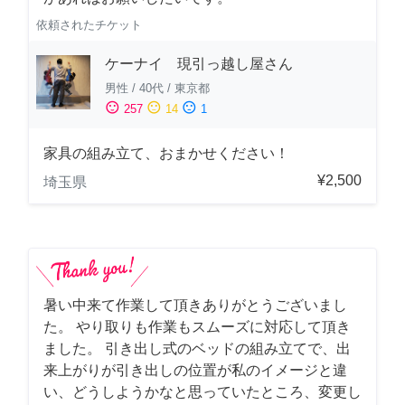
依頼されたチケット
ケーナイ 現引っ越し屋さん
男性
/
40代
/
東京都
sentiment_satisfied
sentiment_neutral
sentiment_dissatisfied
257
14
1
家具の組み立て、おまかせください！
¥2,500
埼玉県
暑い中来て作業して頂きありがとうございまし
た。 やり取りも作業もスムーズに対応して頂き
ました。 引き出し式のベッドの組み立てで、出
来上がりが引き出しの位置が私のイメージと違
い、どうしようかなと思っていたところ、変更し