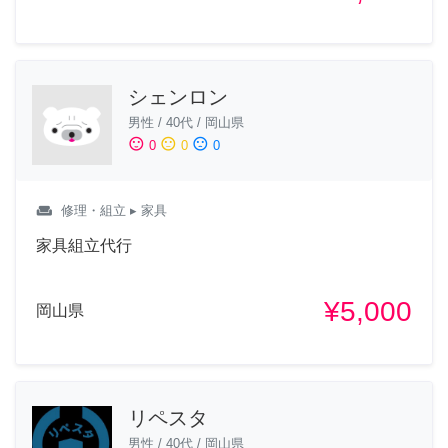
シェンロン
男性
/
40代
/
岡山県
sentiment_satisfied
sentiment_neutral
sentiment_dissatisfied
0
0
0
weekend
修理・組立
▸ 家具
家具組立代行
¥5,000
岡山県
リペスタ
男性
/
40代
/
岡山県