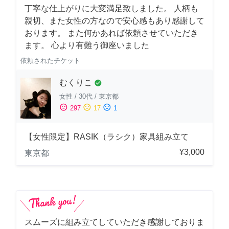
丁寧な仕上がりに大変満足致しました。 人柄も
親切、また女性の方なので安心感もあり感謝して
おります。 また何かあれば依頼させていただき
ます。 心より有難う御座いました
依頼されたチケット
むくりこ
check_circle
女性
/
30代
/
東京都
sentiment_satisfied
sentiment_neutral
sentiment_dissatisfied
297
17
1
【女性限定】RASIK（ラシク）家具組み立て
¥3,000
東京都
スムーズに組み立てしていただき感謝しておりま