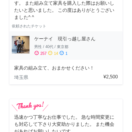
す。 また組み立て家具を購入した際はお願いし
たいと思いました。 この度はありがとうござい
ました^ ^
依頼されたチケット
ケーナイ 現引っ越し屋さん
男性
/
40代
/
東京都
sentiment_satisfied
sentiment_neutral
sentiment_dissatisfied
257
14
1
家具の組み立て、おまかせください！
¥2,500
埼玉県
迅速かつ丁寧なお仕事でした。 急な時間変更に
も対応して下さり大変助かりました。 また機会
があればお願いしたいです。