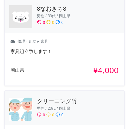
8なおきち8
男性
/
30代
/
岡山県
sentiment_satisfied
sentiment_neutral
sentiment_dissatisfied
0
0
0
weekend
修理・組立
▸ 家具
家具組立致します！
¥4,000
岡山県
クリーニング竹
男性
/
20代
/
岡山県
sentiment_satisfied
sentiment_neutral
sentiment_dissatisfied
0
0
0