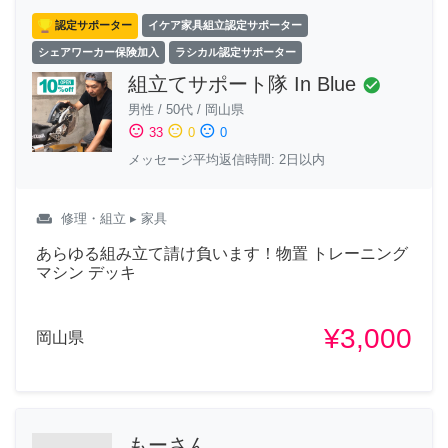
認定サポーター
イケア家具組立認定サポーター
シェアワーカー保険加入
ラシカル認定サポーター
組立てサポート隊 In Blue
check_circle
男性
/
50代
/
岡山県
sentiment_satisfied
sentiment_neutral
sentiment_dissatisfied
33
0
0
メッセージ平均返信時間: 2日以内
weekend
修理・組立
▸ 家具
あらゆる組み立て請け負います！物置 トレーニング
マシン デッキ
¥3,000
岡山県
もーさん