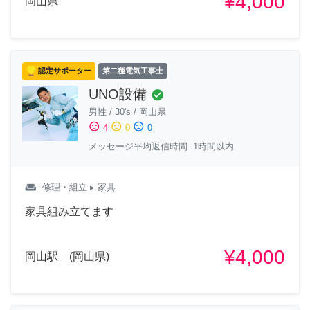
¥4,000
岡山県
認定サポーター
第二種電気工事士
UNO設備
check_circle
男性
/
30's
/
岡山県
sentiment_satisfied
sentiment_neutral
sentiment_dissatisfied
4
0
0
メッセージ平均返信時間: 1時間以内
weekend
修理・組立
▸ 家具
家具組み立てます
¥4,000
岡山駅 (岡山県)