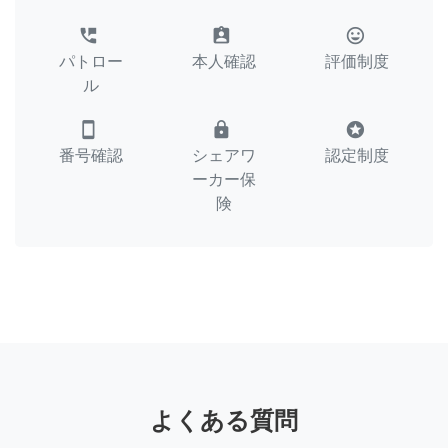
perm_phone_msg
assignment_ind
tag_faces
パトロー
本人確認
評価制度
ル
smartphone
lock
stars
番号確認
シェアワ
認定制度
ーカー保
険
よくある質問