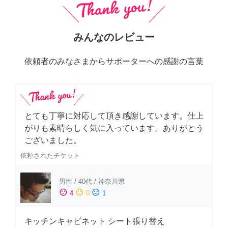
みんなのレビュー
依頼者のみなさまからサポーターへの感謝の言葉
とても丁寧に対応して頂き感謝しています。仕上
がりも素晴らしく気に入っています。ありがとう
ございました。
依頼されたチケット
男性
/
40代
/
神奈川県
sentiment_satisfied
sentiment_neutral
sentiment_dissatisfied
4
0
1
キッチンキャビネット シート張り替え