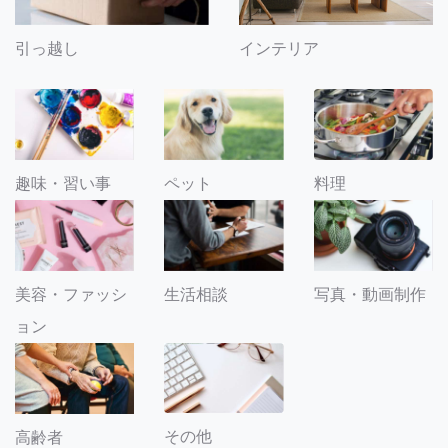
引っ越し
インテリア
趣味・習い事
ペット
料理
美容・ファッシ
生活相談
写真・動画制作
ョン
その他
高齢者