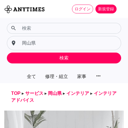
ログイン
新規登録
search
place
検索
more_horiz
全て
修理・組立
家事
TOP
▸
サービス
▸
岡山県
▸
インテリア
▸
インテリア
アドバイス