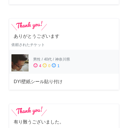
ありがとうございます
依頼されたチケット
男性
/
40代
/
神奈川県
sentiment_satisfied
sentiment_neutral
sentiment_dissatisfied
4
0
1
DYI壁紙シール貼り付け
有り難うございました。