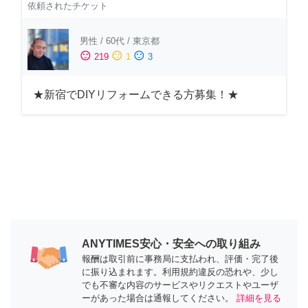
依頼されたチケット
男性
/
60代
/
東京都
sentiment_satisfied
sentiment_neutral
sentiment_dissatisfied
219
1
3
★新宿でDIYリフォームできる方募集！★
ANYTIMES安心・安全への取り組み
報酬は取引前に事務局に支払われ、評価・完了後
に振り込まれます。利用規約違反の恐れや、少し
でも不審な内容のサービスやリクエストやユーザ
ーがあった場合は通報してください。
詳細を見る