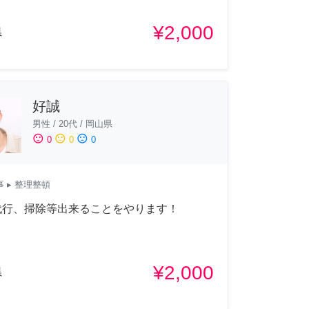
¥2,000
県
好誠
男性
/
20代
/
岡山県
sentiment_satisfied
sentiment_neutral
sentiment_dissatisfied
0
0
0
事
▸ 整理整頓
代行、掃除等出来ることをやります！
¥2,000
県