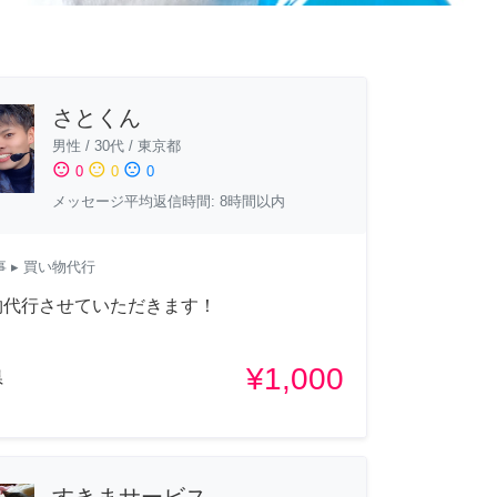
さとくん
男性
/
30代
/
東京都
sentiment_satisfied
sentiment_neutral
sentiment_dissatisfied
0
0
0
メッセージ平均返信時間: 8時間以内
事
▸ 買い物代行
物代行させていただきます！
¥1,000
県
すきまサービス