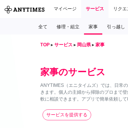
マイページ
サービス
リクエ
全て
修理・組立
家事
引っ越し
TOP
▸
サービス
▸
岡山県
▸
家事
家事のサービス
ANYTIMES（エニタイムズ）では、日
きます。個人の主婦から掃除のプロまで登
軟に相談できます。アプリで簡単依頼して時
サービスを提供する