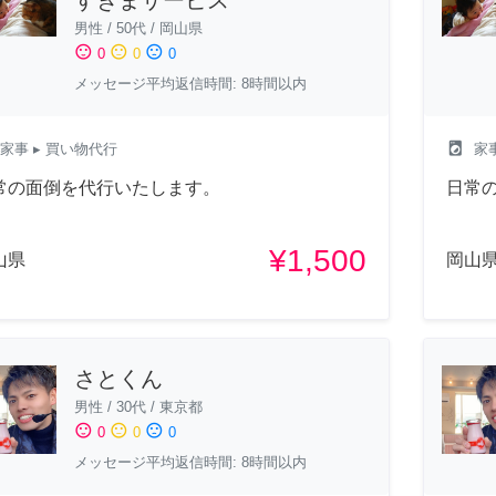
男性
/
50代
/
岡山県
sentiment_satisfied
sentiment_neutral
sentiment_dissatisfied
0
0
0
メッセージ平均返信時間: 8時間以内
local_laundry_service
家事
▸ 買い物代行
家
常の面倒を代行いたします。
日常
¥1,500
山県
岡山
さとくん
男性
/
30代
/
東京都
sentiment_satisfied
sentiment_neutral
sentiment_dissatisfied
0
0
0
メッセージ平均返信時間: 8時間以内