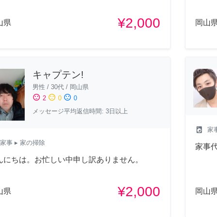
¥2,000
山県
岡山
キャプテン!
男性
/
30代
/
岡山県
sentiment_satisfied
sentiment_neutral
sentiment_dissatisfied
2
0
0
メッセージ平均返信時間: 3日以上
local_laundry_service
家
家事
▸ 家の掃除
家事
んにちは。お忙しい中申し訳ありません。
¥2,000
山県
岡山