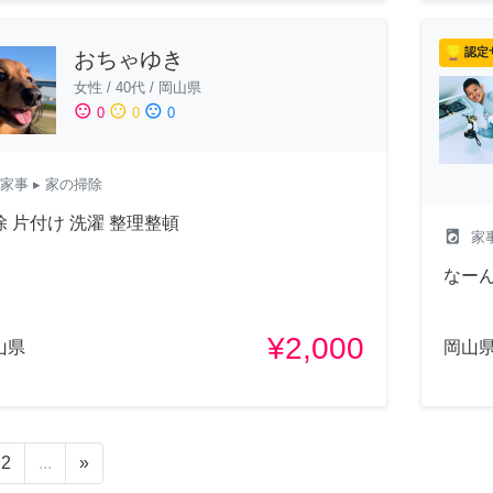
認定
おちゃゆき
女性
/
40代
/
岡山県
sentiment_satisfied
sentiment_neutral
sentiment_dissatisfied
0
0
0
家事
▸ 家の掃除
除 片付け 洗濯 整理整頓
local_laundry_service
家
なー
¥2,000
山県
岡山
2
...
»