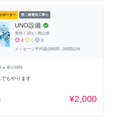
サポーター
第二種電気工事士
UNO設備
check_circle
男性
/
30's
/
岡山県
sentiment_satisfied
sentiment_neutral
sentiment_dissatisfied
4
0
0
メッセージ平均返信時間: 1時間以内
事
▸ 家の掃除
んでもやります
¥2,000
県