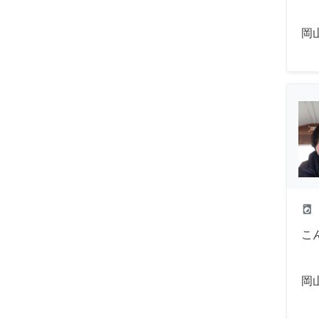
岡
local_laundry_service
こ
岡