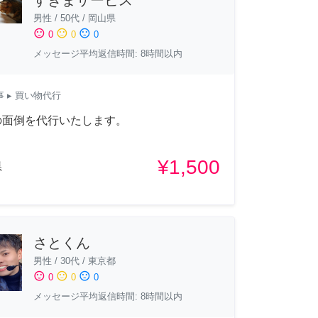
男性
/
50代
/
岡山県
sentiment_satisfied
sentiment_neutral
sentiment_dissatisfied
0
0
0
メッセージ平均返信時間: 8時間以内
事
▸ 買い物代行
の面倒を代行いたします。
¥1,500
県
さとくん
男性
/
30代
/
東京都
sentiment_satisfied
sentiment_neutral
sentiment_dissatisfied
0
0
0
メッセージ平均返信時間: 8時間以内