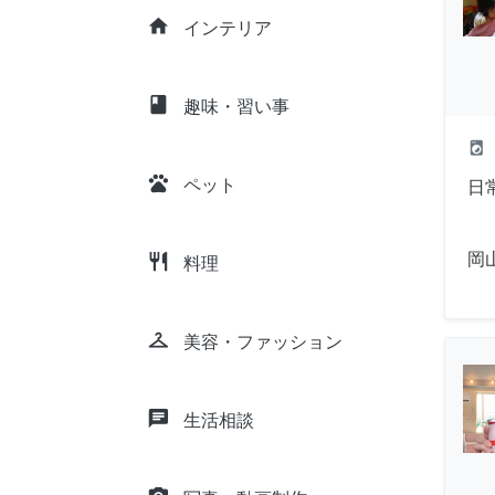
home
インテリア
class
趣味・習い事
local_laundry_service
pets
ペット
日
岡
restaurant
料理
checkroom
美容・ファッション
chat
生活相談