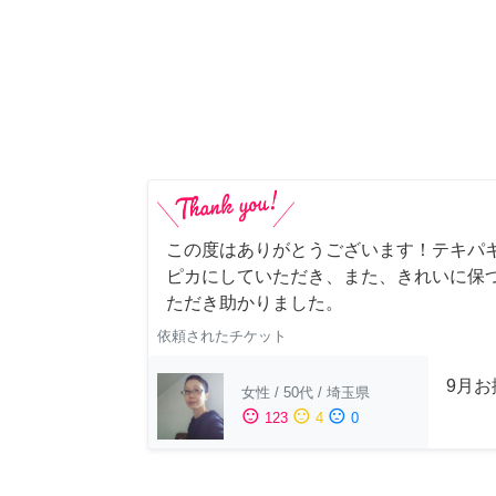
この度はありがとうございます！テキパ
ピカにしていただき、また、きれいに保
ただき助かりました。
依頼されたチケット
9月
女性
/
50代
/
埼玉県
sentiment_satisfied
sentiment_neutral
sentiment_dissatisfied
123
4
0