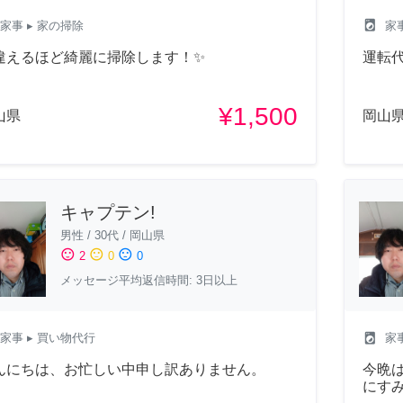
local_laundry_service
家事
▸ 家の掃除
家
違えるほど綺麗に掃除します！✨
運転
¥1,500
山県
岡山
キャプテン!
男性
/
30代
/
岡山県
sentiment_satisfied
sentiment_neutral
sentiment_dissatisfied
2
0
0
メッセージ平均返信時間: 3日以上
local_laundry_service
家事
▸ 買い物代行
家
んにちは、お忙しい中申し訳ありません。
今晩
にす