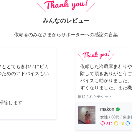
みんなのレビュー
依頼者のみなさまからサポーターへの感謝の言葉
キととてもきれいにピカ
依頼した冷蔵庫まわりや
つためのアドバイスもい
除して頂きありがとうご
バイスも助かりました。
すくなりました。また機
依頼されたチケット
お掃除します
makon
check_circle
女性
/
60代
/
東京
sentiment_satisfied
sentiment_neutral
sentiment_dissatisfied
812
16