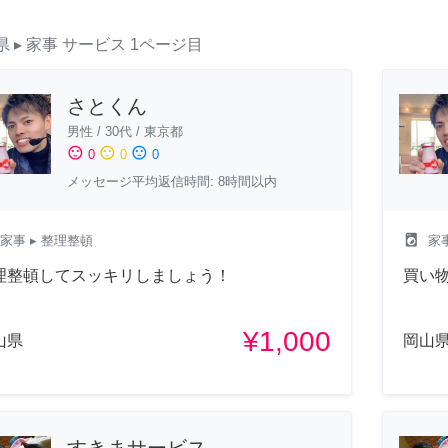
県
▸ 家事
サービス
1ページ目
さとくん
男性
/
30代
/
東京都
sentiment_satisfied
sentiment_neutral
sentiment_dissatisfied
0
0
0
メッセージ平均返信時間: 8時間以内
local_laundry_service
家事
▸ 整理整頓
家
理整頓してスッキリしましょう！
買い
¥1,000
山県
岡山
すきまサービス