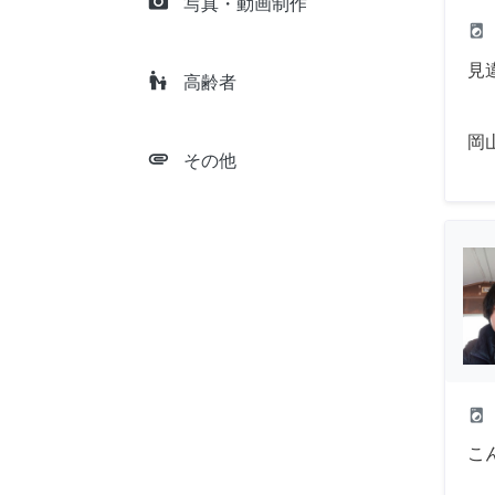
camera_alt
写真・動画制作
local_laundry_service
見
escalator_warning
高齢者
岡
attachment
その他
local_laundry_service
こ