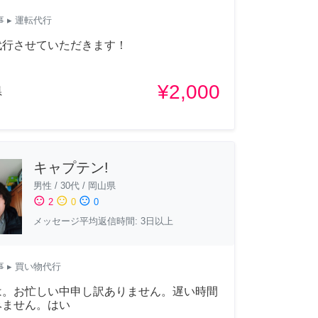
事
▸ 運転代行
代行させていただきます！
¥2,000
県
キャプテン!
男性
/
30代
/
岡山県
sentiment_satisfied
sentiment_neutral
sentiment_dissatisfied
2
0
0
メッセージ平均返信時間: 3日以上
事
▸ 買い物代行
は。お忙しい中申し訳ありません。遅い時間
みません。はい