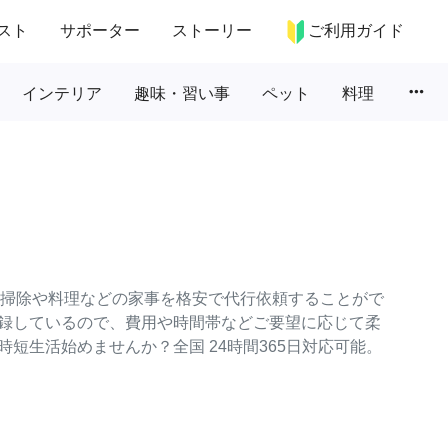
スト
サポーター
ストーリー
ご利用ガイド
more_horiz
インテリア
趣味・習い事
ペット
料理
常の掃除や料理などの家事を格安で代行依頼することがで
録しているので、費用や時間帯などご要望に応じて柔
短生活始めませんか？全国 24時間365日対応可能。