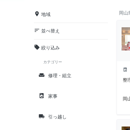
岡山
place
地域
sort
並べ替え
local_offer
絞り込み
カテゴリー
local_laundry_service
weekend
修理・組立
整
local_laundry_service
家事
岡
local_shipping
引っ越し