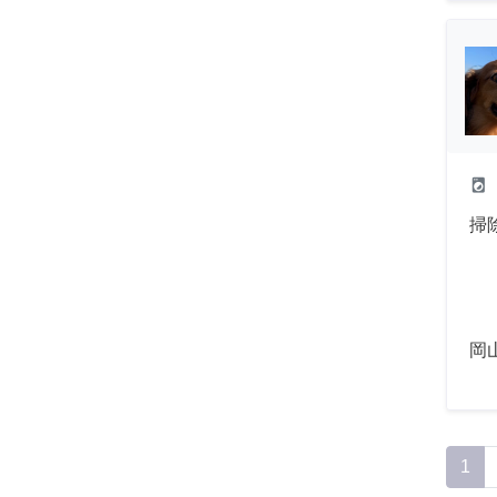
local_laundry_service
掃
岡
1