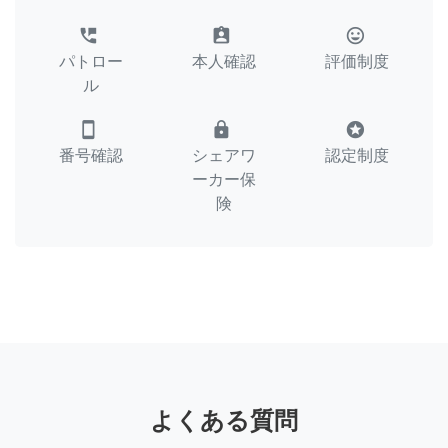
perm_phone_msg
assignment_ind
tag_faces
パトロー
本人確認
評価制度
ル
smartphone
lock
stars
番号確認
シェアワ
認定制度
ーカー保
険
よくある質問