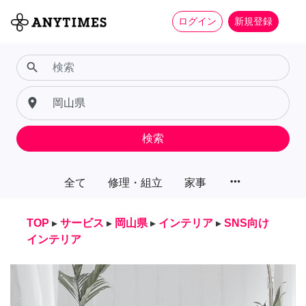
ログイン
新規登録
search
place
検索
more_horiz
全て
修理・組立
家事
TOP
▸
サービス
▸
岡山県
▸
インテリア
▸
SNS向け
インテリア