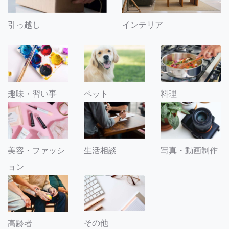
引っ越し
インテリア
趣味・習い事
ペット
料理
美容・ファッシ
生活相談
写真・動画制作
ョン
その他
高齢者