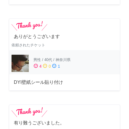
ありがとうございます
依頼されたチケット
男性
/
40代
/
神奈川県
sentiment_satisfied
sentiment_neutral
sentiment_dissatisfied
4
0
1
DYI壁紙シール貼り付け
有り難うございました。