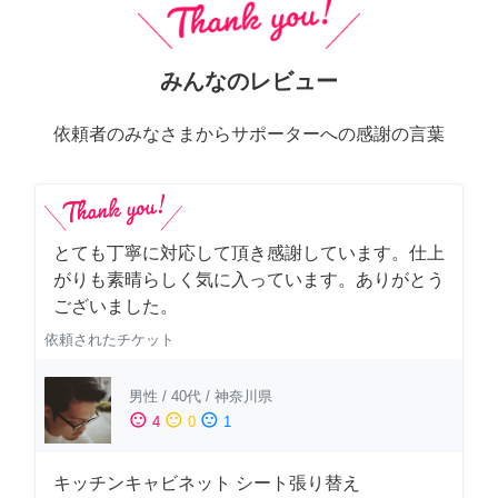
みんなのレビュー
依頼者のみなさまからサポーターへの感謝の言葉
とても丁寧に対応して頂き感謝しています。仕上
がりも素晴らしく気に入っています。ありがとう
ございました。
依頼されたチケット
男性
/
40代
/
神奈川県
sentiment_satisfied
sentiment_neutral
sentiment_dissatisfied
4
0
1
キッチンキャビネット シート張り替え