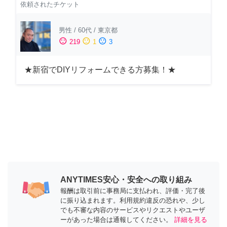
依頼されたチケット
男性
/
60代
/
東京都
sentiment_satisfied
sentiment_neutral
sentiment_dissatisfied
219
1
3
★新宿でDIYリフォームできる方募集！★
ANYTIMES安心・安全への取り組み
報酬は取引前に事務局に支払われ、評価・完了後
に振り込まれます。利用規約違反の恐れや、少し
でも不審な内容のサービスやリクエストやユーザ
ーがあった場合は通報してください。
詳細を見る