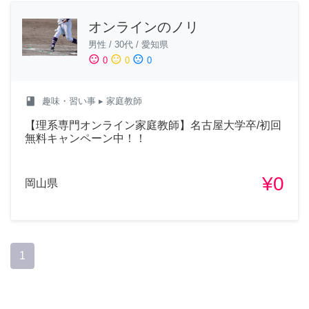
オンラインのノリ
男性
/
30代
/
愛知県
sentiment_satisfied
sentiment_neutral
sentiment_dissatisfied
0
0
0
class
趣味・習い事
▸ 家庭教師
【理系専門オンライン家庭教師】名古屋大学卒/初回
無料キャンペーン中！！
¥0
岡山県
1