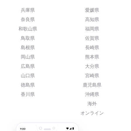
兵庫県
愛媛県
奈良県
高知県
和歌山県
福岡県
鳥取県
佐賀県
島根県
長崎県
岡山県
熊本県
広島県
大分県
山口県
宮崎県
徳島県
鹿児島県
香川県
沖縄県
海外
オンライン