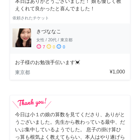
本日はありがとうございました！ 娘も優しく教
えくれて良かったと喜んでました！
依頼されたチケット
きづななこ
女性
/
20代
/
東京都
sentiment_satisfied
sentiment_neutral
sentiment_dissatisfied
7
0
0
お子様のお勉強手伝います💓
¥1,000
東京都
今日は小１の娘の算数を見てくださり、ありがと
うございました。先生から教わっている最中、だ
いぶ集中しているようでした。 息子の掛け算ひ
っ算も根気よく教えてもらい、本人はやり遂げら