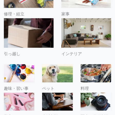
修理・組立
家事
引っ越し
インテリア
趣味・習い事
ペット
料理