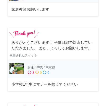
家庭教師お願いします
ありがとうございます！ 子供目線で対応してい
ただきました。 また、よろしくお願いします。
依頼されたチケット
女性
/
40代
/
東京都
sentiment_satisfied
sentiment_neutral
sentiment_dissatisfied
3
0
0
小学校1年生にマナーを教えてください