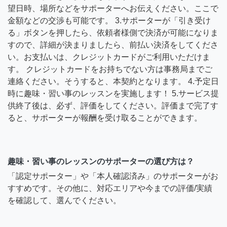
望日時、場所などをサポーターへお伝えください。ここで
金額などの交渉も可能です。 3.サポーターが「引き受け
る」ボタンを押したら、依頼者様側で決済が可能になりま
すので、詳細が決まりましたら、前払い決済をしてくださ
い。お支払いは、クレジットカードがご利用いただけま
す。 クレジットカードをお持ちでない方は事務局までご
連絡ください。そうすると、本契約となります。 4.予定日
時に趣味・習い事のレッスンを実施します！ 5.サービス提
供終了後は、必ず、評価をしてください。評価まで完了す
ると、サポーターが報酬を受け取ることができます。
趣味・習い事のレッスンのサポーターの選び方は？
「認定サポーター」や「本人確認済み」のサポーターがお
すすめです。その他に、対応エリアや今までの評価/実績
を確認して、選んでください。