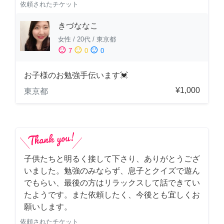
依頼されたチケット
きづななこ
女性
/
20代
/
東京都
sentiment_satisfied
sentiment_neutral
sentiment_dissatisfied
7
0
0
お子様のお勉強手伝います💓
¥1,000
東京都
子供たちと明るく接して下さり、ありがとうござ
いました。勉強のみならず、息子とクイズで遊ん
でもらい、最後の方はリラックスして話できてい
たようです。また依頼したく、今後とも宜しくお
願いします。
依頼されたチケット