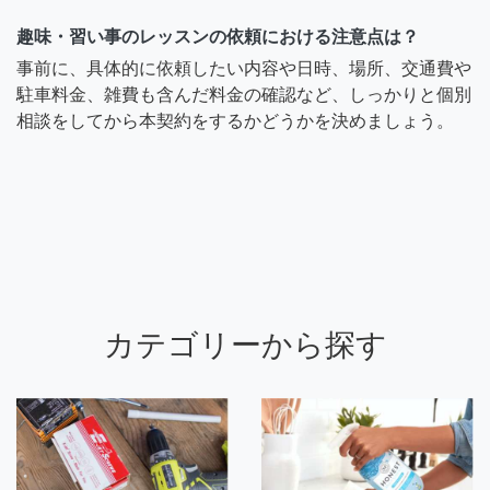
趣味・習い事のレッスンの依頼における注意点は？
事前に、具体的に依頼したい内容や日時、場所、交通費や
駐車料金、雑費も含んだ料金の確認など、しっかりと個別
相談をしてから本契約をするかどうかを決めましょう。
カテゴリーから探す