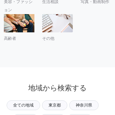
美容・ファッシ
生活相談
写真・動画制作
ョン
その他
高齢者
地域から検索する
全ての地域
東京都
神奈川県