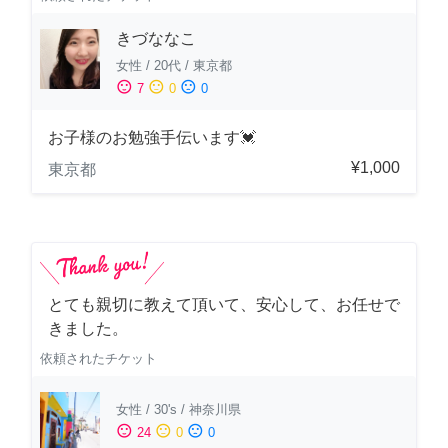
きづななこ
女性
/
20代
/
東京都
sentiment_satisfied
sentiment_neutral
sentiment_dissatisfied
7
0
0
お子様のお勉強手伝います💓
¥1,000
東京都
とても親切に教えて頂いて、安心して、お任せで
きました。
依頼されたチケット
女性
/
30's
/
神奈川県
sentiment_satisfied
sentiment_neutral
sentiment_dissatisfied
24
0
0