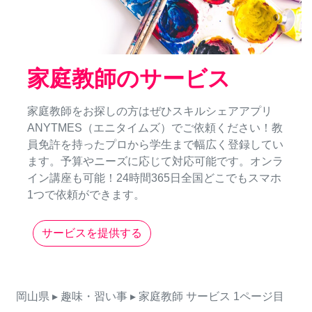
家庭教師のサービス
家庭教師をお探しの方はぜひスキルシェアアプリ
ANYTMES（エニタイムズ）でご依頼ください！教
員免許を持ったプロから学生まで幅広く登録してい
ます。予算やニーズに応じて対応可能です。オンラ
イン講座も可能！24時間365日全国どこでもスマホ
1つで依頼ができます。
サービスを提供する
岡山県
▸ 趣味・習い事
▸ 家庭教師
サービス
1ページ目