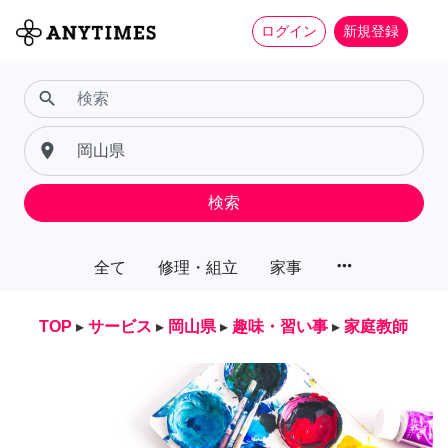
ログイン
新規登録
search
place
検索
more_horiz
全て
修理・組立
家事
TOP
▸
サービス
▸
岡山県
▸
趣味・習い事
▸
家庭教師