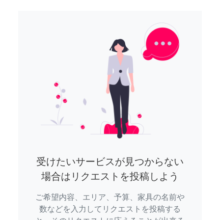
受けたいサービスが見つからない
場合はリクエストを投稿しよう
ご希望内容、エリア、予算、家具の名前や
数などを入力してリクエストを投稿する