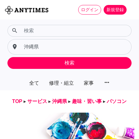
ログイン
新規登録
search
place
検索
more_horiz
全て
修理・組立
家事
TOP
▸
サービス
▸
沖縄県
▸
趣味・習い事
▸
パソコン