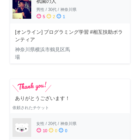
祇園の人
男性
/
30代
/
神奈川県
sentiment_satisfied
sentiment_neutral
sentiment_dissatisfied
5
2
1
[オンライン] プログラミング学習 #相互扶助ボラ
ンティア
神奈川県横浜市鶴見区馬
場
ありがとうございます！
依頼されたチケット
女性
/
20代
/
神奈川県
sentiment_satisfied
sentiment_neutral
sentiment_dissatisfied
10
0
0