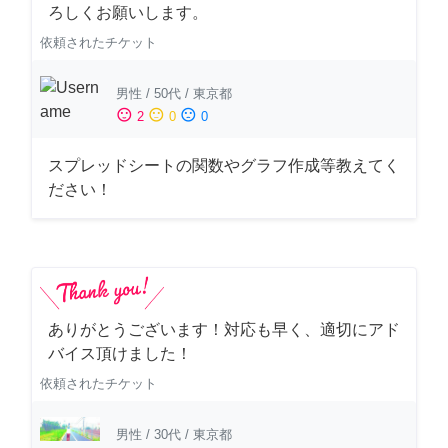
ろしくお願いします。
依頼されたチケット
男性
/
50代
/
東京都
sentiment_satisfied
sentiment_neutral
sentiment_dissatisfied
2
0
0
スプレッドシートの関数やグラフ作成等教えてく
ださい！
ありがとうございます！対応も早く、適切にアド
バイス頂けました！
依頼されたチケット
男性
/
30代
/
東京都