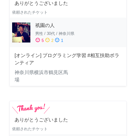
ありがとうございました
依頼されたチケット
祇園の人
男性
/
30代
/
神奈川県
sentiment_satisfied
sentiment_neutral
sentiment_dissatisfied
5
2
1
[オンライン] プログラミング学習 #相互扶助ボラ
ンティア
神奈川県横浜市鶴見区馬
場
ありがとうございました
依頼されたチケット