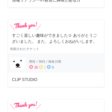
情報リテラシー/IT教育に興味がある方
すごく楽しい趣味ができました☺︎ ありがとうご
ざいました。 また、よろしくおねがいします。
依頼されたチケット
男性
/
30代
/
神奈川県
sentiment_satisfied
sentiment_neutral
sentiment_dissatisfied
15
1
0
CLIP STUDIO