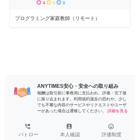
sentiment_satisfied
sentiment_neutral
sentiment_dissatisfied
4
0
0
プログラミング家庭教師（リモート）
ANYTIMES安心・安全への取り組み
報酬は取引前に事務局に支払われ、評価・完了後
に振り込まれます。利用規約違反の恐れや、少し
でも不審な内容のサービスやリクエストやユーザ
ーがあった場合は通報してください。
詳細を見る
perm_phone_msg
assignment_ind
tag_faces
パトロー
本人確認
評価制度