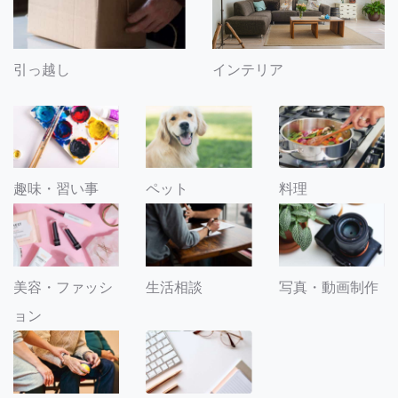
引っ越し
インテリア
趣味・習い事
ペット
料理
美容・ファッシ
生活相談
写真・動画制作
ョン