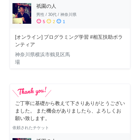
祇園の人
男性
/
30代
/
神奈川県
sentiment_satisfied
sentiment_neutral
sentiment_dissatisfied
5
2
1
[オンライン] プログラミング学習 #相互扶助ボラ
ンティア
神奈川県横浜市鶴見区馬
場
ご丁寧に基礎から教えて下さりありがとうござい
ました。 また機会がありましたら、よろしくお
願い致します。
依頼されたチケット