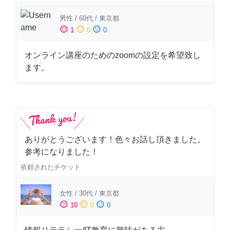
男性
/
60代
/
東京都
sentiment_satisfied
sentiment_neutral
sentiment_dissatisfied
1
0
0
オンライン講座のためのzoomの設定を希望致し
ます。
ありがとうございます！色々お話し頂きました。
参考になりました！
依頼されたチケット
女性
/
30代
/
東京都
sentiment_satisfied
sentiment_neutral
sentiment_dissatisfied
10
0
0