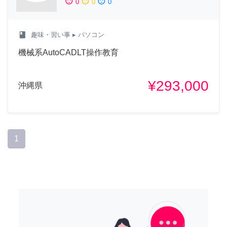
sentiment_satisfied
sentiment_neutral
sentiment_dissatisfied
0
0
0
class
趣味・習い事
▸ パソコン
機械系AutoCADLT操作教育
¥293,000
沖縄県
1