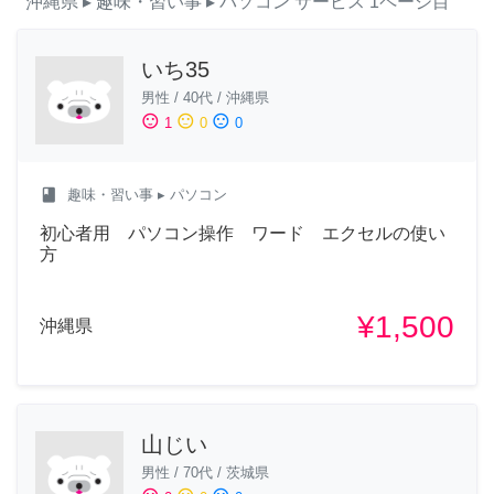
沖縄県
▸ 趣味・習い事
▸ パソコン
サービス
1ページ目
いち35
男性
/
40代
/
沖縄県
sentiment_satisfied
sentiment_neutral
sentiment_dissatisfied
1
0
0
class
趣味・習い事
▸ パソコン
初心者用 パソコン操作 ワード エクセルの使い
方
¥1,500
沖縄県
山じい
男性
/
70代
/
茨城県