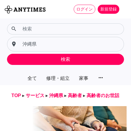
ログイン
新規登録
search
place
検索
more_horiz
全て
修理・組立
家事
TOP
▸
サービス
▸
沖縄県
▸
高齢者
▸
高齢者のお世話