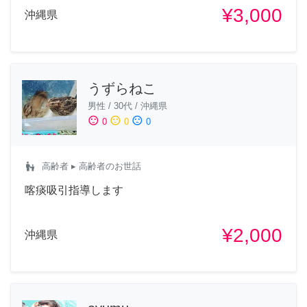
¥3,000
沖縄県
うずらねこ
男性
/
30代
/
沖縄県
sentiment_satisfied
sentiment_neutral
sentiment_dissatisfied
0
0
0
escalator_warning
高齢者
▸ 高齢者のお世話
喀痰吸引指導します
¥2,000
沖縄県