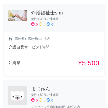
介護福祉士s.m
女性
/
30代
/
沖縄県
sentiment_satisfied
sentiment_neutral
sentiment_dissatisfied
0
0
0
escalator_warning
高齢者
▸ 高齢者のお世話
介護自費サービス1時間
¥5,500
沖縄県
まじゅん
女性
/
50代
/
沖縄県
sentiment_satisfied
sentiment_neutral
sentiment_dissatisfied
0
0
0
メッセージ平均返信時間: 30分以内