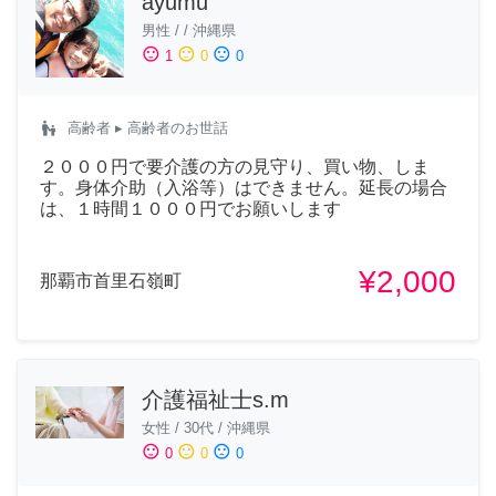
ayumu
男性
/
/
沖縄県
sentiment_satisfied
sentiment_neutral
sentiment_dissatisfied
1
0
0
escalator_warning
高齢者
▸ 高齢者のお世話
２０００円で要介護の方の見守り、買い物、しま
す。身体介助（入浴等）はできません。延長の場合
は、１時間１０００円でお願いします
¥2,000
那覇市首里石嶺町
介護福祉士s.m
女性
/
30代
/
沖縄県
sentiment_satisfied
sentiment_neutral
sentiment_dissatisfied
0
0
0