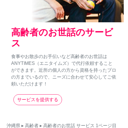
高齢者のお世話のサービ
ス
食事やお散歩のお手伝いなど高齢者のお世話は
ANYTIMES（エニタイムズ）で代行依頼すること
ができます。近所の個人の方から資格を持ったプロ
の方までいるので、ニーズに合わせて安心してご依
頼いただけます！
サービスを提供する
沖縄県
▸ 高齢者
▸ 高齢者のお世話
サービス
1ページ目