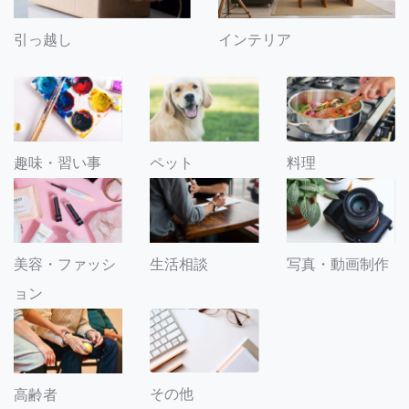
引っ越し
インテリア
趣味・習い事
ペット
料理
美容・ファッシ
生活相談
写真・動画制作
ョン
その他
高齢者