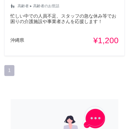
escalator_warning
高齢者
▸ 高齢者のお世話
忙しい中での人員不足、スタッフの急な休み等でお
困りの介護施設や事業者さんを応援します！
¥1,200
沖縄県
1