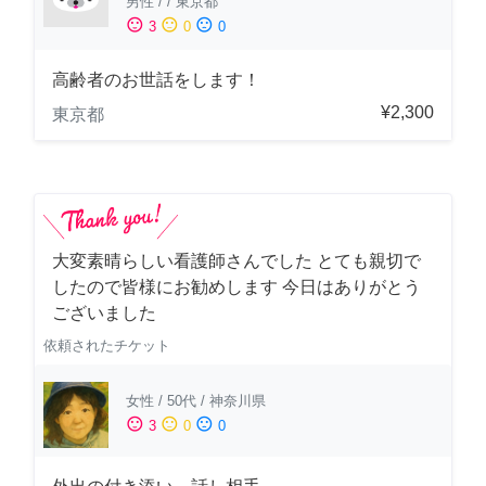
男性
/
/
東京都
sentiment_satisfied
sentiment_neutral
sentiment_dissatisfied
3
0
0
高齢者のお世話をします！
¥2,300
東京都
大変素晴らしい看護師さんでした とても親切で
したので皆様にお勧めします 今日はありがとう
ございました
依頼されたチケット
女性
/
50代
/
神奈川県
sentiment_satisfied
sentiment_neutral
sentiment_dissatisfied
3
0
0