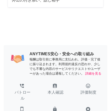
外出の付き添い、話し相手
ANYTIMES安心・安全への取り組み
報酬は取引前に事務局に支払われ、評価・完了後
に振り込まれます。利用規約違反の恐れや、少し
でも不審な内容のサービスやリクエストやユーザ
ーがあった場合は通報してください。
詳細を見る
perm_phone_msg
assignment_ind
tag_faces
パトロー
本人確認
評価制度
ル
smartphone
lock
stars