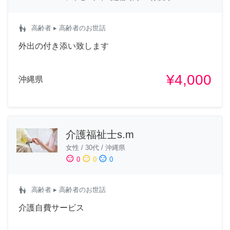
escalator_warning
高齢者
▸ 高齢者のお世話
外出の付き添い致します
¥4,000
沖縄県
介護福祉士s.m
女性
/
30代
/
沖縄県
sentiment_satisfied
sentiment_neutral
sentiment_dissatisfied
0
0
0
escalator_warning
高齢者
▸ 高齢者のお世話
介護自費サービス