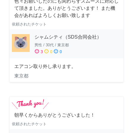
色々お願いしたのにも関わらずスムーズに対応し
て頂きました。ありがとうございます！ また機
会があればよろしくお願い致します
依頼されたチケット
シャムシティ（SDS合同会社）
男性
/
30代
/
東京都
sentiment_satisfied
sentiment_neutral
sentiment_dissatisfied
3
0
0
エアコン取り外し承ります。
東京都
朝早くからありがとうございました！
依頼されたチケット