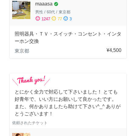
maaasa
check_circle
男性
/
60代
/
東京都
sentiment_satisfied
sentiment_neutral
sentiment_dissatisfied
1247
77
3
照明器具・ＴＶ・スイッチ・コンセント・インタ
ーホン交換
¥4,500
東京都
とにかく全力で対応して下さいました！ とても
好青年で、いい方にお願いして良かったです。
また、何かありましたら助けて下さい^_^ ありが
とうございます！
依頼されたチケット