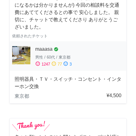
になるかは分かりませんが) 今回の相談料を交通
費にあててくださるとの事で 安心しました。 親
切に、チャットで教えてくださり ありがとうご
ざいました。
依頼されたチケット
maaasa
check_circle
男性
/
60代
/
東京都
sentiment_satisfied
sentiment_neutral
sentiment_dissatisfied
1247
77
3
照明器具・ＴＶ・スイッチ・コンセント・インタ
ーホン交換
¥4,500
東京都