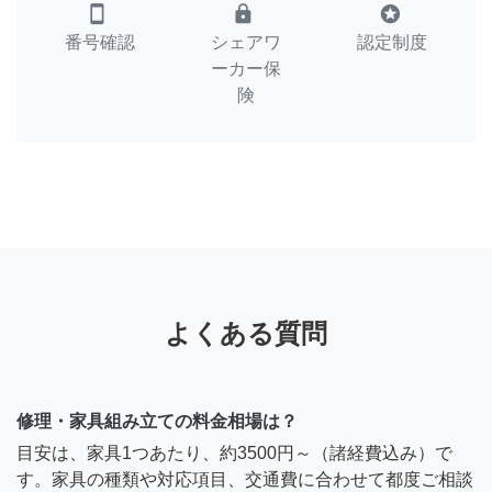
smartphone
lock
stars
番号確認
シェアワ
認定制度
ーカー保
険
よくある質問
修理・家具組み立ての料金相場は？
目安は、家具1つあたり、約3500円～（諸経費込み）で
す。家具の種類や対応項目、交通費に合わせて都度ご相談