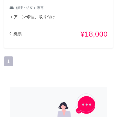
weekend
修理・組立
▸ 家電
エアコン修理、取り付け
¥18,000
沖縄県
1