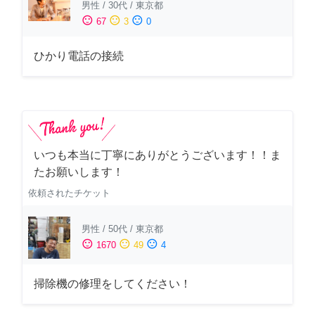
男性
/
30代
/
東京都
sentiment_satisfied
sentiment_neutral
sentiment_dissatisfied
67
3
0
ひかり電話の接続
いつも本当に丁寧にありがとうございます！！ま
たお願いします！
依頼されたチケット
男性
/
50代
/
東京都
sentiment_satisfied
sentiment_neutral
sentiment_dissatisfied
1670
49
4
掃除機の修理をしてください！