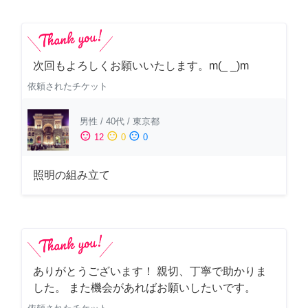
次回もよろしくお願いいたします。m(_ _)m
依頼されたチケット
男性
/
40代
/
東京都
sentiment_satisfied
sentiment_neutral
sentiment_dissatisfied
12
0
0
照明の組み立て
ありがとうございます！ 親切、丁寧で助かりま
した。 また機会があればお願いしたいです。