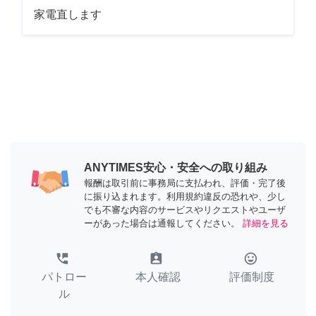
家電直します
ANYTIMES安心・安全への取り組み
報酬は取引前に事務局に支払われ、評価・完了後
に振り込まれます。利用規約違反の恐れや、少し
でも不審な内容のサービスやリクエストやユーザ
ーがあった場合は通報してください。
詳細を見る
perm_phone_msg
assignment_ind
tag_faces
パトロー
本人確認
評価制度
ル