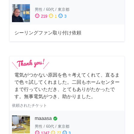
男性
/
60代
/
東京都
sentiment_satisfied
sentiment_neutral
sentiment_dissatisfied
219
1
3
シーリングファン取り付け依頼
電気がつかない原因を色々考えてくれて、直るま
で色々試してくれました。二回もホームセンター
まで行っていただき、とてもありがたかったで
す。無事電気がつき、助かりました。
依頼されたチケット
maaasa
check_circle
男性
/
60代
/
東京都
sentiment_satisfied
sentiment_neutral
sentiment_dissatisfied
1247
77
3