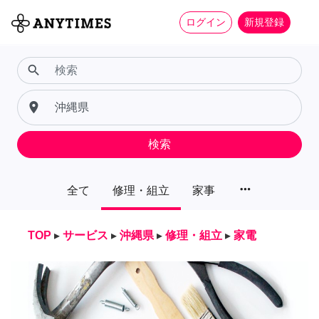
ログイン
新規登録
search
place
検索
more_horiz
全て
修理・組立
家事
TOP
▸
サービス
▸
沖縄県
▸
修理・組立
▸
家電