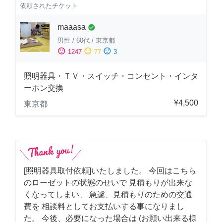
依頼されたチケット
maaasa
check_circle
男性
/
60代
/
東京都
sentiment_satisfied
sentiment_neutral
sentiment_dissatisfied
1247
77
3
照明器具・ＴＶ・スイッチ・コンセント・インタ
ーホン交換
¥4,500
東京都
[照明器具取付依頼]いたしました。 今回はこちら
のローゼットの状態のせいで 見積もりが出来な
くなってしまい、 急遽、見積もりのための交通
費を 相談料としてお支払いする事になりまし
た。 今後、必要になった場合は (お願い出来る様