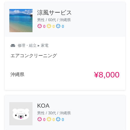
涼風サービス
男性
/
60代
/
沖縄県
sentiment_satisfied
sentiment_neutral
sentiment_dissatisfied
0
0
0
weekend
修理・組立
▸ 家電
エアコンクリーニング
¥8,000
沖縄県
KOA
男性
/
30代
/
沖縄県
sentiment_satisfied
sentiment_neutral
sentiment_dissatisfied
0
0
0