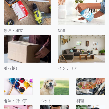
修理・組立
家事
引っ越し
インテリア
趣味・習い事
ペット
料理