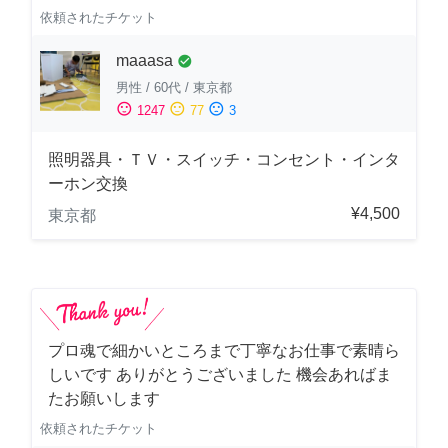
依頼されたチケット
maaasa
check_circle
男性
/
60代
/
東京都
sentiment_satisfied
sentiment_neutral
sentiment_dissatisfied
1247
77
3
照明器具・ＴＶ・スイッチ・コンセント・インタ
ーホン交換
¥4,500
東京都
プロ魂で細かいところまで丁寧なお仕事で素晴ら
しいです ありがとうございました 機会あればま
たお願いします
依頼されたチケット