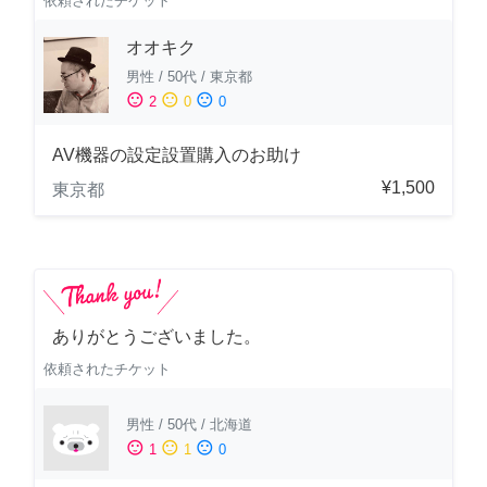
依頼されたチケット
オオキク
男性
/
50代
/
東京都
sentiment_satisfied
sentiment_neutral
sentiment_dissatisfied
2
0
0
AV機器の設定設置購入のお助け
¥1,500
東京都
ありがとうございました。
依頼されたチケット
男性
/
50代
/
北海道
sentiment_satisfied
sentiment_neutral
sentiment_dissatisfied
1
1
0