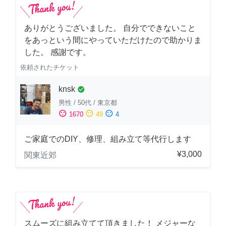
ありがとうございました。 自分でできないこと
をあっという間にやっていただけたので助かりま
した。 感謝です。
依頼されたチケット
knsk
check_circle
男性
/
50代
/
東京都
sentiment_satisfied
sentiment_neutral
sentiment_dissatisfied
1670
49
4
ご家庭でのDIY、修理、組み立て等代行します
¥3,000
関東近郊
スムーズに組み立てて頂きました！ メジャーな