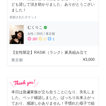
ども貸して頂き助かりました、ありがとうござい
ました！
依頼されたチケット
むくりこ
check_circle
女性
/
30代
/
東京都
sentiment_satisfied
sentiment_neutral
sentiment_dissatisfied
297
17
1
【女性限定】RASIK（ラシク）家具組み立て
¥3,000
東京都
本日は急遽家族が立ち合うことになり、失礼しま
した。ベッド確認しました。ばっちり出来上がっ
ており、感謝しかありません！手慣れた様子で組