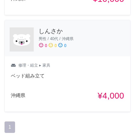
しんさか
男性
/
40代
/
沖縄県
sentiment_satisfied
sentiment_neutral
sentiment_dissatisfied
0
0
0
weekend
修理・組立
▸ 家具
ベッド組み立て
¥4,000
沖縄県
1