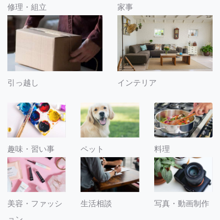
修理・組立
家事
引っ越し
インテリア
趣味・習い事
ペット
料理
美容・ファッシ
生活相談
写真・動画制作
ョン