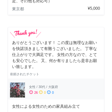
定、その他も対応可）
¥5,000
東京都
ありがとうございます！ この度は無理なお願い
を快諾頂きまして有難うございました。 丁寧な
仕上がりで大満足です。 女性の方なので、とて
も安心でした。 又、何か有りましたら是非お願
い致します。
依頼されたチケット
女性
/
30代
/
大阪府
sentiment_satisfied
sentiment_neutral
sentiment_dissatisfied
26
0
0
女性による女性のための家具組み立て