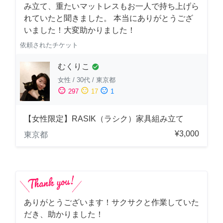
み立て、重たいマットレスもお一人で持ち上げら
れていたと聞きました。 本当にありがとうござ
いました！大変助かりました！
依頼されたチケット
むくりこ
check_circle
女性
/
30代
/
東京都
sentiment_satisfied
sentiment_neutral
sentiment_dissatisfied
297
17
1
【女性限定】RASIK（ラシク）家具組み立て
¥3,000
東京都
ありがとうございます！サクサクと作業していた
だき、助かりました！