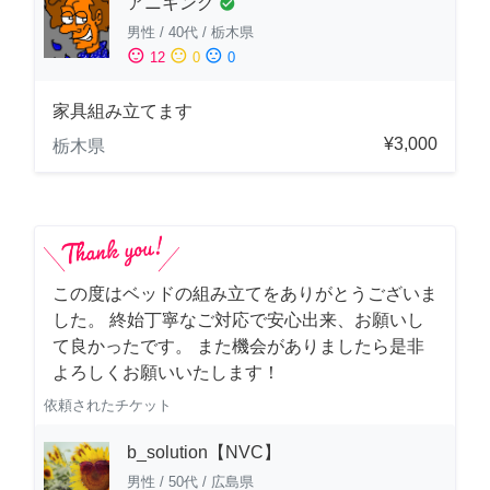
アニキング
check_circle
男性
/
40代
/
栃木県
sentiment_satisfied
sentiment_neutral
sentiment_dissatisfied
12
0
0
家具組み立てます
¥3,000
栃木県
この度はベッドの組み立てをありがとうございま
した。 終始丁寧なご対応で安心出来、お願いし
て良かったです。 また機会がありましたら是非
よろしくお願いいたします！
依頼されたチケット
b_solution【NVC】
男性
/
50代
/
広島県