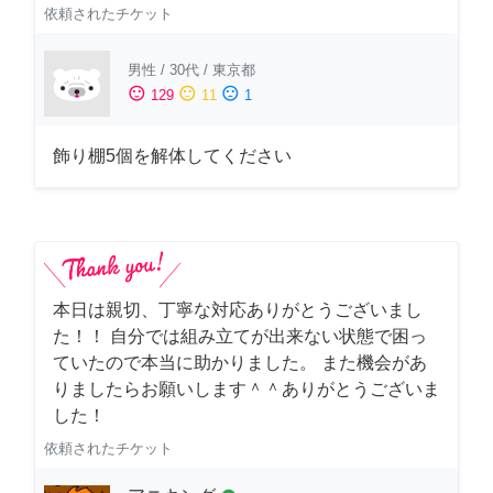
依頼されたチケット
男性
/
30代
/
東京都
sentiment_satisfied
sentiment_neutral
sentiment_dissatisfied
129
11
1
飾り棚5個を解体してください
本日は親切、丁寧な対応ありがとうございまし
た！！ 自分では組み立てが出来ない状態で困っ
ていたので本当に助かりました。 また機会があ
りましたらお願いします＾＾ありがとうございま
した！
依頼されたチケット