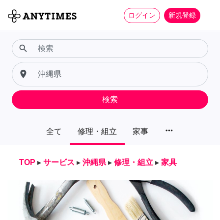
ログイン
新規登録
search
place
検索
more_horiz
全て
修理・組立
家事
TOP
▸
サービス
▸
沖縄県
▸
修理・組立
▸
家具