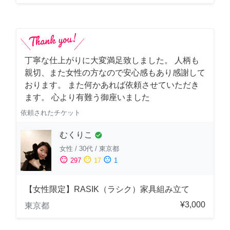
丁寧な仕上がりに大変満足致しました。 人柄も
親切、また女性の方なので安心感もあり感謝して
おります。 また何かあれば依頼させていただき
ます。 心より有難う御座いました
依頼されたチケット
むくりこ
check_circle
女性
/
30代
/
東京都
sentiment_satisfied
sentiment_neutral
sentiment_dissatisfied
297
17
1
【女性限定】RASIK（ラシク）家具組み立て
¥3,000
東京都