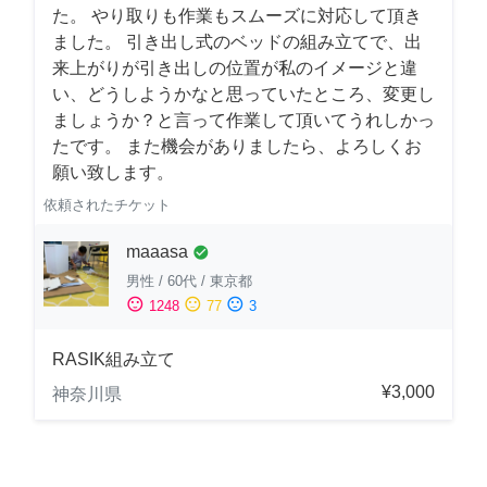
た。 やり取りも作業もスムーズに対応して頂き
ました。 引き出し式のベッドの組み立てで、出
来上がりが引き出しの位置が私のイメージと違
い、どうしようかなと思っていたところ、変更し
ましょうか？と言って作業して頂いてうれしかっ
たです。 また機会がありましたら、よろしくお
願い致します。
依頼されたチケット
maaasa
check_circle
男性
/
60代
/
東京都
sentiment_satisfied
sentiment_neutral
sentiment_dissatisfied
1248
77
3
RASIK組み立て
¥3,000
神奈川県