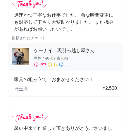
迅速かつ丁寧なお仕事でした。 急な時間変更に
も対応して下さり大変助かりました。 また機会
があればお願いしたいです。
依頼されたチケット
ケーナイ 現引っ越し屋さん
男性
/
40代
/
東京都
sentiment_satisfied
sentiment_neutral
sentiment_dissatisfied
257
14
1
家具の組み立て、おまかせください！
¥2,500
埼玉県
暑い中来て作業して頂きありがとうございまし