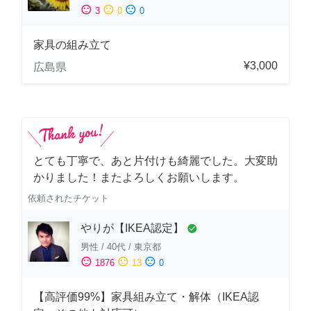
sentiment_satisfied
sentiment_neutral
sentiment_dissatisfied
3
0
0
家具の組み立て
¥3,000
広島県
とても丁寧で、あと片付けも綺麗でした。大変助
かりました！またよろしくお願いします。
依頼されたチケット
やりが【IKEA認定】
check_circle
男性
/
40代
/
東京都
sentiment_satisfied
sentiment_neutral
sentiment_dissatisfied
1876
13
0
【高評価99%】家具組み立て・解体（IKEA認