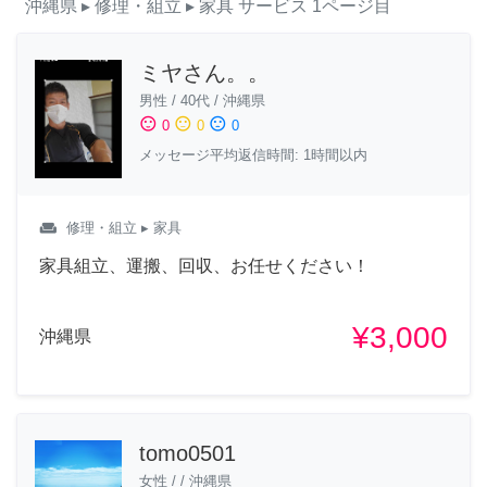
沖縄県
▸ 修理・組立
▸ 家具
サービス
1ページ目
ミヤさん。。
男性
/
40代
/
沖縄県
sentiment_satisfied
sentiment_neutral
sentiment_dissatisfied
0
0
0
メッセージ平均返信時間: 1時間以内
weekend
修理・組立
▸ 家具
家具組立、運搬、回収、お任せください！
¥3,000
沖縄県
tomo0501
女性
/
/
沖縄県