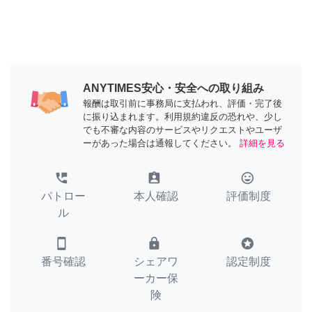
ANYTIMES安心・安全への取り組み
報酬は取引前に事務局に支払われ、評価・完了後
に振り込まれます。利用規約違反の恐れや、少し
でも不審な内容のサービスやリクエストやユーザ
ーがあった場合は通報してください。
詳細を見る
perm_phone_msg
assignment_ind
tag_faces
パトロー
本人確認
評価制度
ル
smartphone
lock
stars
番号確認
シェアワ
認定制度
ーカー保
険