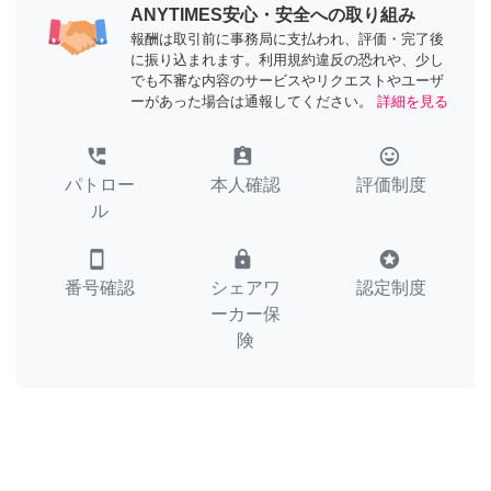
ANYTIMES安心・安全への取り組み
報酬は取引前に事務局に支払われ、評価・完了後
に振り込まれます。利用規約違反の恐れや、少し
でも不審な内容のサービスやリクエストやユーザ
ーがあった場合は通報してください。
詳細を見る
perm_phone_msg
assignment_ind
tag_faces
パトロー
本人確認
評価制度
ル
smartphone
lock
stars
番号確認
シェアワ
認定制度
ーカー保
険