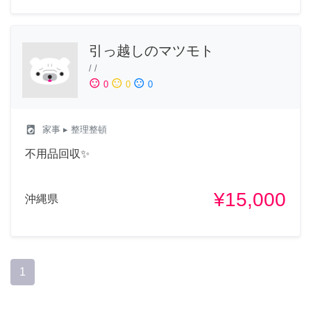
引っ越しのマツモト
/
/
sentiment_satisfied
sentiment_neutral
sentiment_dissatisfied
0
0
0
local_laundry_service
家事
▸ 整理整頓
不用品回収✨
¥15,000
沖縄県
1