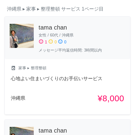
沖縄県
▸ 家事
▸ 整理整頓
サービス
1ページ目
tama chan
女性
/
60代
/
沖縄県
sentiment_satisfied
sentiment_neutral
sentiment_dissatisfied
1
0
0
メッセージ平均返信時間: 3時間以内
local_laundry_service
家事
▸ 整理整頓
心地よい住まいづくりのお手伝いサービス
¥8,000
沖縄県
tama chan