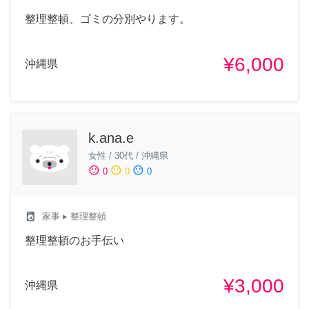
整理整頓、ゴミの分別やります。
¥6,000
沖縄県
k.ana.e
女性
/
30代
/
沖縄県
sentiment_satisfied
sentiment_neutral
sentiment_dissatisfied
0
0
0
local_laundry_service
家事
▸ 整理整頓
整理整頓のお手伝い
¥3,000
沖縄県