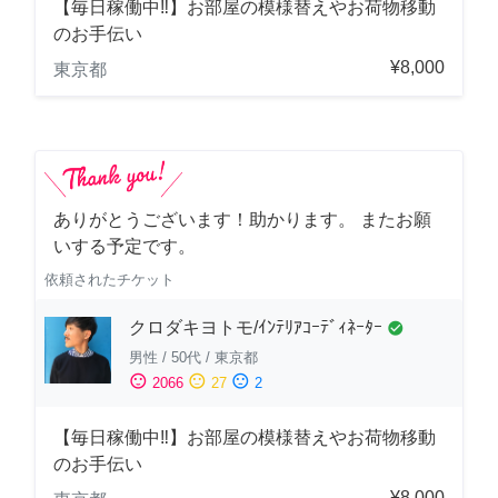
【毎日稼働中‼︎】お部屋の模様替えやお荷物移動
のお手伝い
¥8,000
東京都
ありがとうございます！助かります。 またお願
いする予定です。
依頼されたチケット
クロダキヨトモ/ｲﾝﾃﾘｱｺｰﾃﾞｨﾈｰﾀｰ
check_circle
男性
/
50代
/
東京都
sentiment_satisfied
sentiment_neutral
sentiment_dissatisfied
2066
27
2
【毎日稼働中‼︎】お部屋の模様替えやお荷物移動
のお手伝い
¥8,000