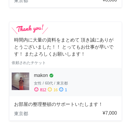
東京都
時間内に大量の資料をまとめて 頂き誠にありが
とうございました！！ とってもお仕事が早いで
す！ またよろしくお願いします！
依頼されたチケット
makon
check_circle
女性
/
60代
/
東京都
sentiment_satisfied
sentiment_neutral
sentiment_dissatisfied
812
16
1
お部屋の整理整頓のサポートいたします！
¥7,000
東京都