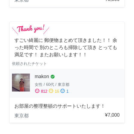
すごい綺麗に 郵便物まとめて頂きました！！ 余
った時間で 別のところも掃除して頂き とっても
満足です！ またお願いします！！
依頼されたチケット
makon
check_circle
女性
/
60代
/
東京都
sentiment_satisfied
sentiment_neutral
sentiment_dissatisfied
812
16
1
お部屋の整理整頓のサポートいたします！
¥7,000
東京都