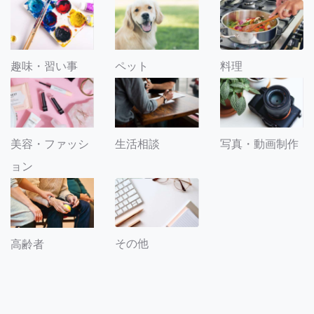
趣味・習い事
ペット
料理
美容・ファッシ
生活相談
写真・動画制作
ョン
その他
高齢者