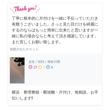
丁寧に根本的に片付けを一緒に手伝っていただき
有難うございました。さっと見た目だけを綺麗に
するのならばもっと簡単に出来たと思いますが一
緒に私の場合ならと考えて頂き感謝しています。
また宜しくお願い致します。
依頼されたチケット
女性
/
50代
/
神奈川県
sentiment_satisfied
sentiment_neutral
sentiment_dissatisfied
27
1
0
横浜 整理整頓・断捨離・片付け、他相談、お手
伝いします❗