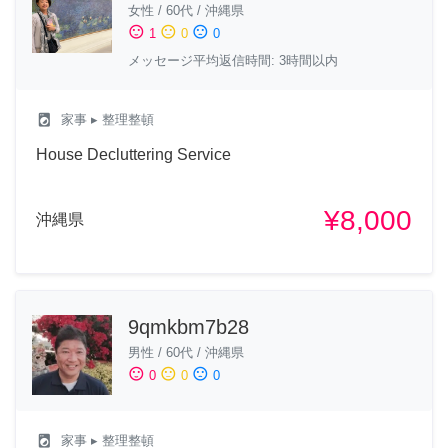
女性
/
60代
/
沖縄県
sentiment_satisfied
sentiment_neutral
sentiment_dissatisfied
1
0
0
メッセージ平均返信時間: 3時間以内
local_laundry_service
家事
▸ 整理整頓
House Decluttering Service
¥8,000
沖縄県
9qmkbm7b28
男性
/
60代
/
沖縄県
sentiment_satisfied
sentiment_neutral
sentiment_dissatisfied
0
0
0
local_laundry_service
家事
▸ 整理整頓