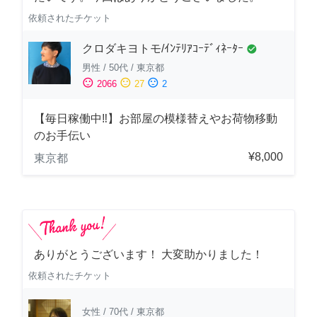
依頼されたチケット
クロダキヨトモ/ｲﾝﾃﾘｱｺｰﾃﾞｨﾈｰﾀｰ
check_circle
男性
/
50代
/
東京都
sentiment_satisfied
sentiment_neutral
sentiment_dissatisfied
2066
27
2
【毎日稼働中‼︎】お部屋の模様替えやお荷物移動
のお手伝い
¥8,000
東京都
ありがとうございます！ 大変助かりました！
依頼されたチケット
女性
/
70代
/
東京都