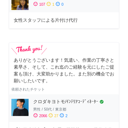
sentiment_satisfied
sentiment_neutral
sentiment_dissatisfied
107
1
0
女性スタッフによる片付け代行
ありがとうございます！気遣い、作業の丁寧さと
素早さ、そして、これ迄のご経験を元にしたご提
案も頂け、大変助かりました。また別の機会でお
願いしたいです。
依頼されたチケット
クロダキヨトモ/ｲﾝﾃﾘｱｺｰﾃﾞｨﾈｰﾀｰ
check_circle
男性
/
50代
/
東京都
sentiment_satisfied
sentiment_neutral
sentiment_dissatisfied
2066
27
2