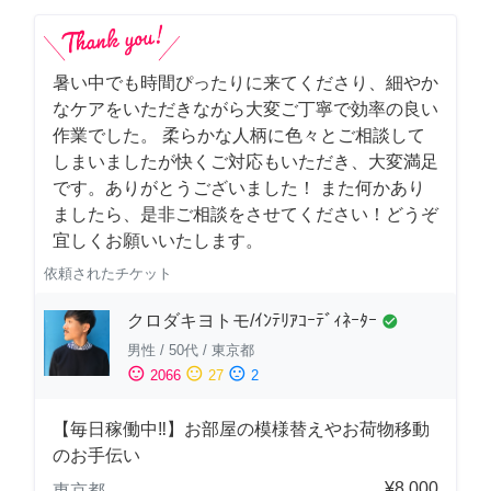
暑い中でも時間ぴったりに来てくださり、細やか
なケアをいただきながら大変ご丁寧で効率の良い
作業でした。 柔らかな人柄に色々とご相談して
しまいましたが快くご対応もいただき、大変満足
です。ありがとうございました！ また何かあり
ましたら、是非ご相談をさせてください！どうぞ
宜しくお願いいたします。
依頼されたチケット
クロダキヨトモ/ｲﾝﾃﾘｱｺｰﾃﾞｨﾈｰﾀｰ
check_circle
男性
/
50代
/
東京都
sentiment_satisfied
sentiment_neutral
sentiment_dissatisfied
2066
27
2
【毎日稼働中‼︎】お部屋の模様替えやお荷物移動
のお手伝い
¥8,000
東京都