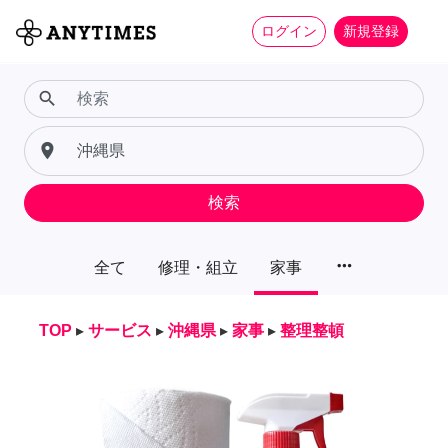
ログイン
新規登録
search
place
検索
more_horiz
全て
修理・組立
家事
TOP
▸
サービス
▸
沖縄県
▸
家事
▸
整理整頓