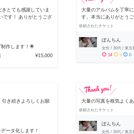
だきとても感謝していま
大量のアルバムを丁寧に
いです！ ありがとうござ
す。本当にありがとうご
依頼されたチケット
ぽんちん
ゴ制作します！🌟
女性
/
30代
/
東京
sentiment_satisfied
sentiment_neutral
sentiment_dissatisfied
14
0
0
¥15,000
都
。引き続きよろしくお願
大量の写真を根気よくあ
依頼されたチケット
ぽんちん
をデータ化します！
女性
/
30代
/
東京