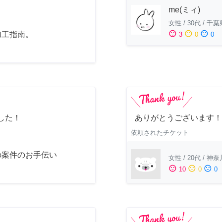
me(ミィ)
女性
/
30代
/
千葉
sentiment_satisfied
sentiment_neutral
sentiment_dissatisfied
加工指南。
3
0
0
した！
ありがとうございます！
依頼されたチケット
の案件のお手伝い
女性
/
20代
/
神奈
sentiment_satisfied
sentiment_neutral
sentiment_dissatisfied
10
0
0