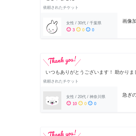
依頼されたチケット
画像
女性
/
30代
/
千葉県
sentiment_satisfied
sentiment_neutral
sentiment_dissatisfied
3
0
0
いつもありがとうございます！ 助かりま
依頼されたチケット
急ぎ
女性
/
20代
/
神奈川県
sentiment_satisfied
sentiment_neutral
sentiment_dissatisfied
10
0
0