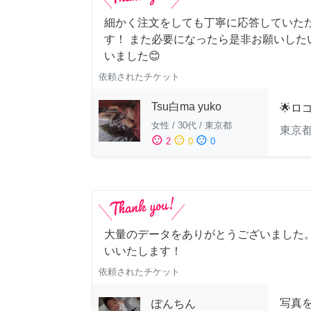
細かく注文をしても丁寧に応答していた
す！ また必要になったら是非お願いした
いました😊
依頼されたチケット
Tsu白ma yuko
🌟ロ
女性
/
30代
/
東京都
東京
sentiment_satisfied
sentiment_neutral
sentiment_dissatisfied
2
0
0
大量のデータをありがとうございました
いいたします！
依頼されたチケット
写真
ぽんちん