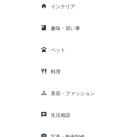
home
インテリア
class
趣味・習い事
pets
ペット
restaurant
料理
checkroom
美容・ファッション
chat
生活相談
camera_alt
写真・動画制作