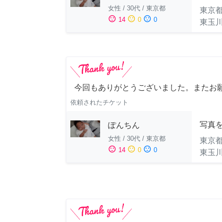
女性
/
30代
/
東京都
東京
sentiment_satisfied
sentiment_neutral
sentiment_dissatisfied
14
0
0
東玉
今回もありがとうございました。またお
依頼されたチケット
写真
ぽんちん
女性
/
30代
/
東京都
東京
sentiment_satisfied
sentiment_neutral
sentiment_dissatisfied
14
0
0
東玉