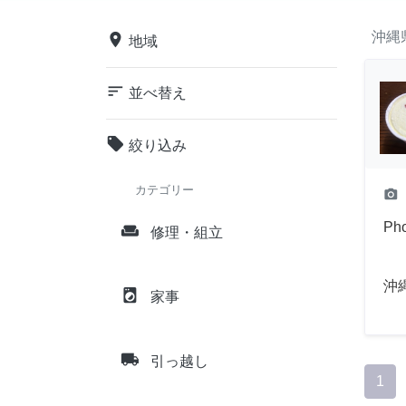
沖縄
place
地域
sort
並べ替え
local_offer
絞り込み
カテゴリー
camera_alt
P
weekend
修理・組立
沖
local_laundry_service
家事
local_shipping
引っ越し
1