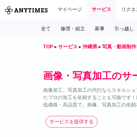
マイページ
サービス
リクエ
全て
修理・組立
家事
引っ越し
TOP
▸
サービス
▸
沖縄県
▸
写真・動画制作
画像・写真加工のサ
画像加工、写真加工の代行ならスキルシェ
たプロの加工を依頼することも可能です！
低価格・高品質で、画像、写真加工の依頼
サービスを提供する