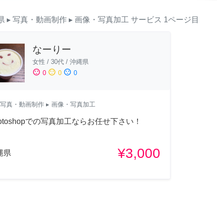
県
▸ 写真・動画制作
▸ 画像・写真加工
サービス
1ページ目
なーりー
女性
/
30代
/
沖縄県
sentiment_satisfied
sentiment_neutral
sentiment_dissatisfied
0
0
0
写真・動画制作
▸ 画像・写真加工
hotoshopでの写真加工ならお任せ下さい！
¥3,000
縄県