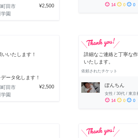
sentiment_satisfied
sentiment_neutral
sentiment_dissatisfied
14
0
0
¥2,500
都町田市
川学園
願いいたします！
詳細なご連絡と丁寧な作
いたします。
依頼されたチケット
をデータ化します！
ぽんちん
¥2,500
都町田市
女性
/
30代
/
東京
川学園
sentiment_satisfied
sentiment_neutral
sentiment_dissatisfied
14
0
0