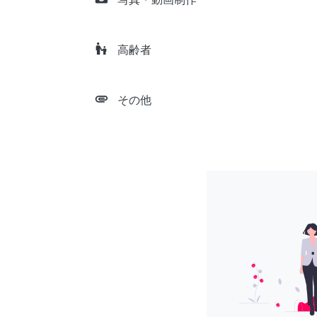
escalator_warning
高齢者
attachment
その他