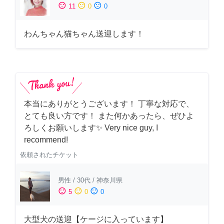
sentiment_satisfied
sentiment_neutral
sentiment_dissatisfied
11
0
0
わんちゃん猫ちゃん送迎します！
本当にありがとうございます！ 丁寧な対応で、
とても良い方です！ また何かあったら、ぜひよ
ろしくお願いします✨ Very nice guy, I
recommend!
依頼されたチケット
男性
/
30代
/
神奈川県
sentiment_satisfied
sentiment_neutral
sentiment_dissatisfied
5
0
0
大型犬の送迎【ケージに入っています】