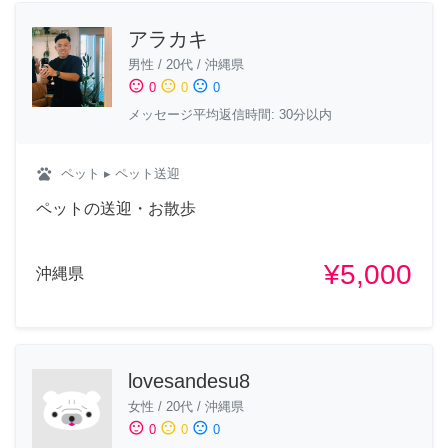
アラカキ
男性
/
20代
/
沖縄県
sentiment_satisfied
sentiment_neutral
sentiment_dissatisfied
0
0
0
メッセージ平均返信時間: 30分以内
pets
ペット
▸ ペット送迎
ペットの送迎・お散歩
¥5,000
沖縄県
lovesandesu8
女性
/
20代
/
沖縄県
sentiment_satisfied
sentiment_neutral
sentiment_dissatisfied
0
0
0