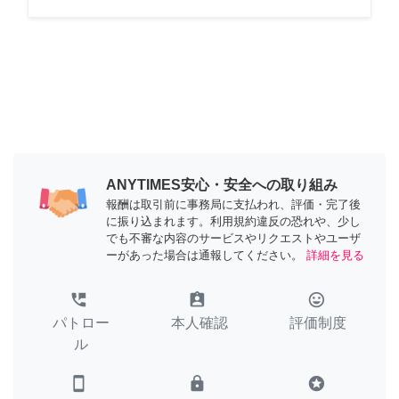
ANYTIMES安心・安全への取り組み
報酬は取引前に事務局に支払われ、評価・完了後
に振り込まれます。利用規約違反の恐れや、少し
でも不審な内容のサービスやリクエストやユーザ
ーがあった場合は通報してください。
詳細を見る
perm_phone_msg
assignment_ind
tag_faces
パトロー
本人確認
評価制度
ル
smartphone
lock
stars