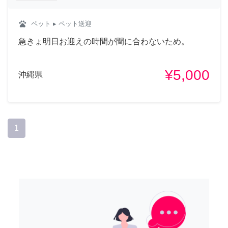
pets
ペット
▸ ペット送迎
急きょ明日お迎えの時間が間に合わないため。
¥5,000
沖縄県
1