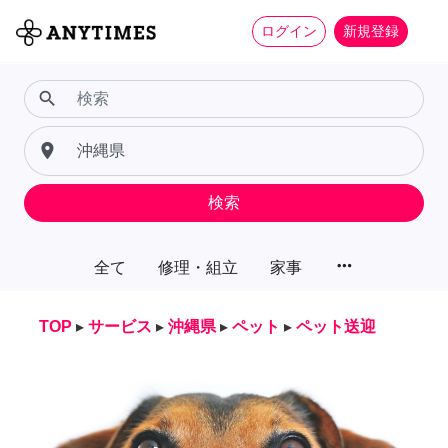
ログイン
新規登録
search
place
検索
more_horiz
全て
修理・組立
家事
TOP
▸
サービス
▸
沖縄県
▸
ペット
▸
ペット送迎