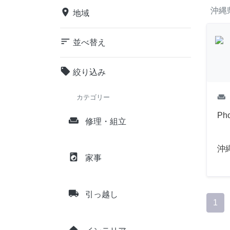
沖縄
place
地域
sort
並べ替え
local_offer
絞り込み
weekend
カテゴリー
Pho
weekend
修理・組立
沖
local_laundry_service
家事
local_shipping
引っ越し
1
home