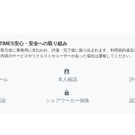
YTIMES安心・安全への取り組み
は取引前に事務局に支払われ、評価・完了後に振り込まれます。利用規約違反
な内容のサービスやリクエストやユーザーがあった場合は通報してください。
assignment_ind
ール
本人確認
評
lock
確認
シェアワーカー保険
認