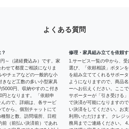
よくある質問
は？
修理・家具組み立てを依頼す
00円～（諸経費込み）です。家
1.サービス一覧の中から、
合わせて都度ご相談になりま
選び、「依頼相談」ボタンを
ルやチェアなどの一般的な小
を組み立ててくれるサポータ
扉付きなど工数の多い小型家具
ようになりますので、商品名
約5000円、収納やすのこ付き
ーへお伝えください。ここで
0円となります。 「依頼申
サポーターが「引き受ける」
せんので、詳細は、各サービ
で決済が可能になりますので
いてから、個別チャットにて
い決済をしてください。お支
の種類と数、訪問場所、日程
利用いただけます。 クレジ
約前（前払い決済前）であれ
務局までご連絡ください。 