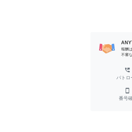
AN
報酬
不審
perm_phone_msg
パトロ
smartphone
番号