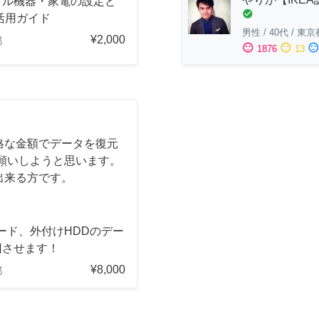
タル機器・家電の設定と
check_circle
活用ガイド
男性
/
40代
/
東京
¥2,000
都
sentiment_satisfied
sentiment_neutral
sentiment_dissatisfi
1876
13
格な金額でデータを復元
願いしようと思います。
出来る方です。
ード、外付けHDDのデー
旧させます！
¥8,000
都