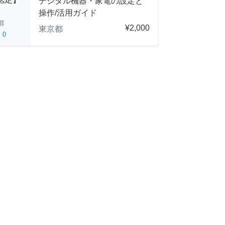
デジタル機器・家電の設定と
操作/活用ガイド
都
¥2,000
東京都
ed
0