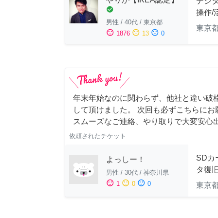
デジ
check_circle
操作/
男性
/
40代
/
東京都
東京
sentiment_satisfied
sentiment_neutral
sentiment_dissatisfied
1876
13
0
年末年始なのに関わらず、他社と違い破
して頂けました。 次回も必ずこちらにお
スムーズなご連絡、やり取りで大変安心
依頼されたチケット
SDカ
よっしー！
タ復
男性
/
30代
/
神奈川県
sentiment_satisfied
sentiment_neutral
sentiment_dissatisfied
1
0
0
東京