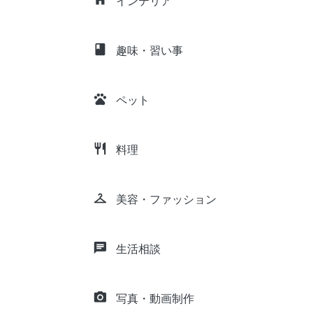
インテリア
class
趣味・習い事
pets
ペット
restaurant
料理
checkroom
美容・ファッション
chat
生活相談
camera_alt
写真・動画制作