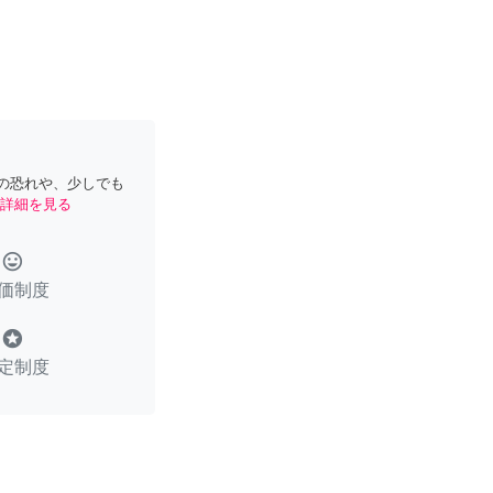
の恐れや、少しでも
詳細を見る
tag_faces
価制度
stars
定制度