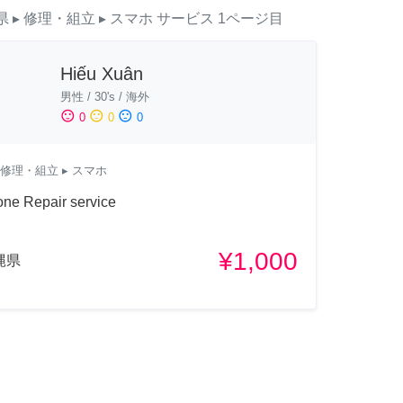
県
▸ 修理・組立
▸ スマホ
サービス
1ページ目
Hiếu Xuân
男性
/
30's
/
海外
sentiment_satisfied
sentiment_neutral
sentiment_dissatisfied
0
0
0
修理・組立
▸ スマホ
ne Repair service
¥1,000
縄県