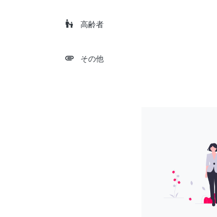
escalator_warning
高齢者
attachment
その他