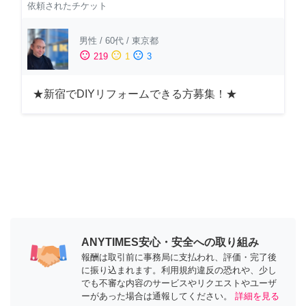
依頼されたチケット
男性
/
60代
/
東京都
sentiment_satisfied
sentiment_neutral
sentiment_dissatisfied
219
1
3
★新宿でDIYリフォームできる方募集！★
ANYTIMES安心・安全への取り組み
報酬は取引前に事務局に支払われ、評価・完了後
に振り込まれます。利用規約違反の恐れや、少し
でも不審な内容のサービスやリクエストやユーザ
ーがあった場合は通報してください。
詳細を見る