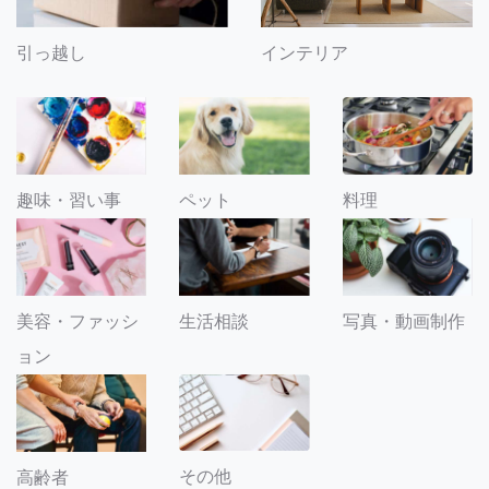
引っ越し
インテリア
趣味・習い事
ペット
料理
美容・ファッシ
生活相談
写真・動画制作
ョン
その他
高齢者