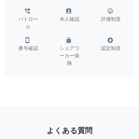
perm_phone_msg
assignment_ind
tag_faces
パトロー
本人確認
評価制度
ル
smartphone
lock
stars
番号確認
シェアワ
認定制度
ーカー保
険
よくある質問