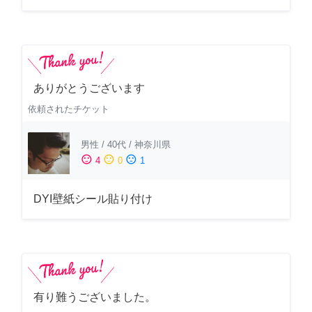
ありがとうございます
依頼されたチケット
男性
/
40代
/
神奈川県
sentiment_satisfied
sentiment_neutral
sentiment_dissatisfied
4
0
1
DYI壁紙シール貼り付け
有り難うございました。