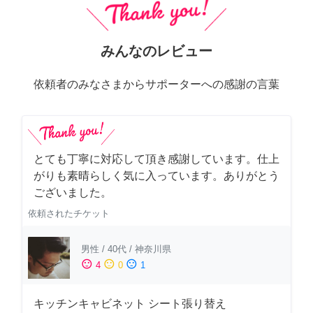
みんなのレビュー
依頼者のみなさまからサポーターへの感謝の言葉
とても丁寧に対応して頂き感謝しています。仕上
がりも素晴らしく気に入っています。ありがとう
ございました。
依頼されたチケット
男性
/
40代
/
神奈川県
sentiment_satisfied
sentiment_neutral
sentiment_dissatisfied
4
0
1
キッチンキャビネット シート張り替え