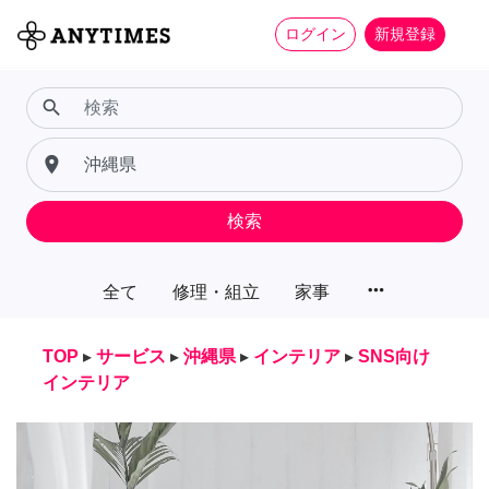
ログイン
新規登録
search
place
検索
more_horiz
全て
修理・組立
家事
TOP
▸
サービス
▸
沖縄県
▸
インテリア
▸
SNS向け
インテリア