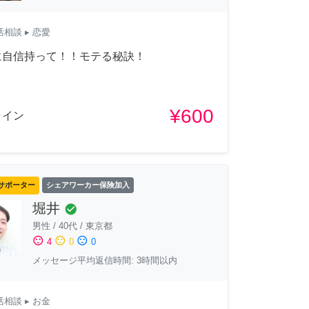
活相談
▸ 恋愛
に自信持って！！モテる秘訣！
¥600
ライン
サポーター
シェアワーカー保険加入
堀井
check_circle
男性
/
40代
/
東京都
sentiment_satisfied
sentiment_neutral
sentiment_dissatisfied
4
0
0
メッセージ平均返信時間: 3時間以内
活相談
▸ お金