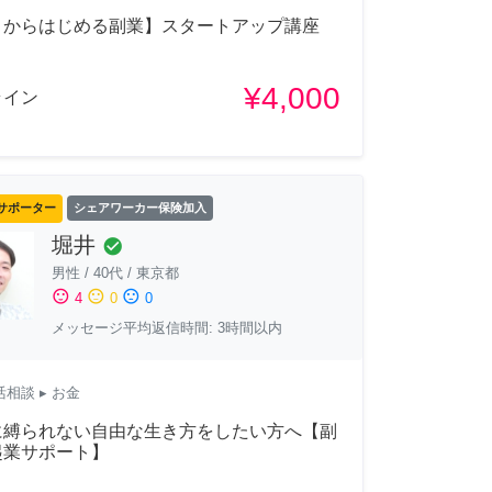
ロからはじめる副業】スタートアップ講座
¥4,000
ライン
サポーター
シェアワーカー保険加入
堀井
check_circle
男性
/
40代
/
東京都
sentiment_satisfied
sentiment_neutral
sentiment_dissatisfied
4
0
0
メッセージ平均返信時間: 3時間以内
活相談
▸ お金
に縛られない自由な生き方をしたい方へ【副
起業サポート】