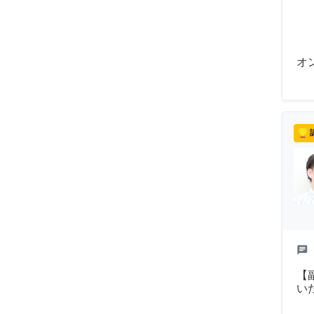
オ
chat
【
い