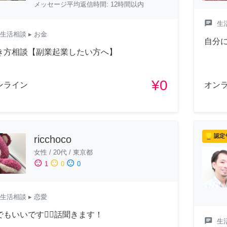
メッセージ平均返信時間: 12時間以内
chat
生
生活相談
▸ お金
自分
き方相談【副業起業したい方へ】
¥0
ンライン
オン
認定
ricchoco
女性
/
20代
/
東京都
sentiment_satisfied
sentiment_neutral
sentiment_dissatisfied
1
0
0
生活相談
▸ 恋愛
でもいいです🙆‍♀️話聞きます！
chat
生