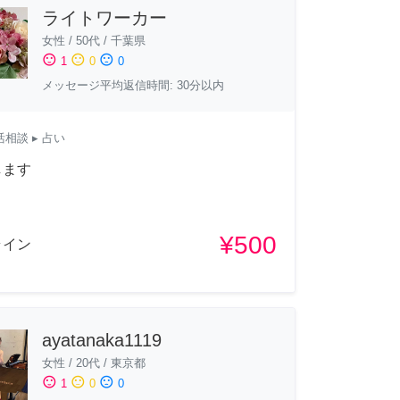
ライトワーカー
女性
/
50代
/
千葉県
sentiment_satisfied
sentiment_neutral
sentiment_dissatisfied
1
0
0
メッセージ平均返信時間: 30分以内
活相談
▸ 占い
します
¥500
ライン
ayatanaka1119
女性
/
20代
/
東京都
sentiment_satisfied
sentiment_neutral
sentiment_dissatisfied
1
0
0