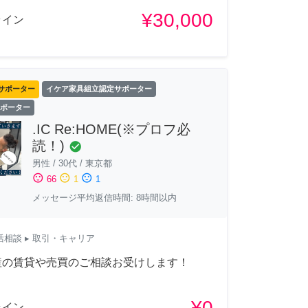
¥30,000
ライン
サポーター
イケア家具組立認定サポーター
 サポーター
.IC Re:HOME(※プロフ必
読！)
check_circle
男性
/
30代
/
東京都
sentiment_satisfied
sentiment_neutral
sentiment_dissatisfied
66
1
1
メッセージ平均返信時間: 8時間以内
活相談
▸ 取引・キャリア
産の賃貸や売買のご相談お受けします！
¥0
ライン