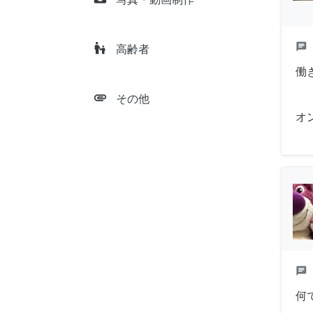
escalator_warning
chat
高齢者
働
attachment
その他
オ
chat
何