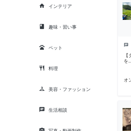
home
インテリア
class
趣味・習い事
chat
pets
ペット
【
を.
restaurant
料理
オ
checkroom
美容・ファッション
chat
生活相談
camera_alt
写真・動画制作