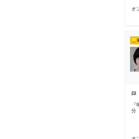
オ
chat
『
分
オ