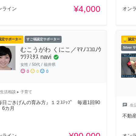
¥4,000
ンライン
オン
認定サポーター
すご福認定サポーター
認定
Silver
むこうがわ くにこ／ﾏﾏﾉｺｺﾛﾉｳ
ﾂﾜｦﾐﾀｽ navi
check_circle
女性
/
50代
/
福井県
sentiment_satisfied
sentiment_neutral
sentiment_dissatisfied
0
0
0
生活相談
▸ 子育て
毎日ごきげんの育み方』１２ｽﾃｯﾌﾟ 毎週1回90
chat
生
 6カ月
不動
¥90,000
ンライン
オン