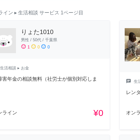
ライン
▸ 生活相談
サービス
1ページ目
りょた1010
男性
/
50代
/
千葉県
sentiment_satisfied
sentiment_neutral
sentiment_dissatisfied
1
0
0
生活相談
▸ お金
障害年金の相談無料（社労士が個別対応しま
chat
生
）
レンタ
¥0
ンライン
オン