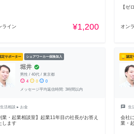
【ゼ
¥1,200
ンライン
オン
認定サポーター
シェアワーカー保険加入
認定
堀井
check_circle
男性
/
40代
/
東京都
sentiment_satisfied
sentiment_neutral
sentiment_dissatisfied
4
0
0
メッセージ平均返信時間: 3時間以内
chat
生活相談
▸ お金
生
副業・起業相談室】起業11年目の社長がお答え
会社
たします
業・