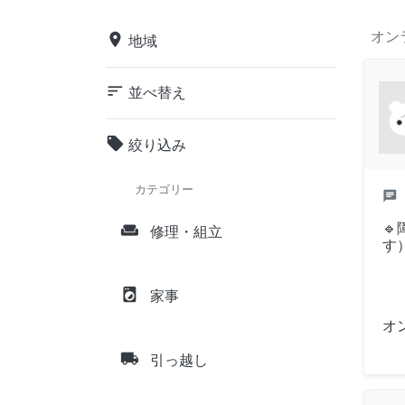
オン
place
地域
sort
並べ替え
local_offer
絞り込み
カテゴリー
chat

weekend
修理・組立
す
local_laundry_service
家事
オ
local_shipping
引っ越し