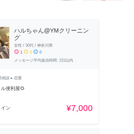
ハルちゃん@YMクリーニン
グ
女性
/
30代
/
神奈川県
sentiment_satisfied
sentiment_neutral
sentiment_dissatisfied
1
0
0
メッセージ平均返信時間: 2日以内
活相談
▸ 恋愛
ル便利屋🌻
¥7,000
ライン