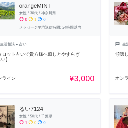
orangeMINT
女性
/
30代
/
神奈川県
sentiment_satisfied
sentiment_neutral
sentiment_dissatisfied
0
1
0
メッセージ平均返信時間: 24時間以内
chat
生活相談
▸ 占い
生
タロット占いで貴方様へ癒しとやすらぎ
傾聴
..♡】
¥3,000
ンライン
オン
るい7124
女性
/
50代
/
千葉県
sentiment_satisfied
sentiment_neutral
sentiment_dissatisfied
1
0
0