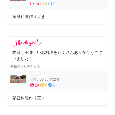
sentiment_satisfied
sentiment_neutral
sentiment_dissatisfied
18
0
0
家庭料理作り置き
本日も美味しいお料理をたくさんありがとうござ
いました！
依頼されたチケット
女性
/
60代
/
東京都
sentiment_satisfied
sentiment_neutral
sentiment_dissatisfied
18
0
0
家庭料理作り置き