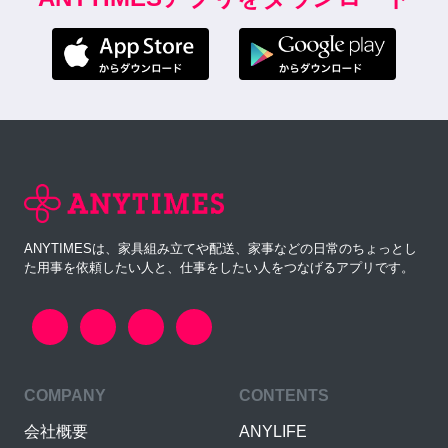
ANYTIMESは、家具組み立てや配送、家事などの日常のちょっとし
た用事を依頼したい人と、仕事をしたい人をつなげるアプリです。
COMPANY
CONTENTS
会社概要
ANYLIFE