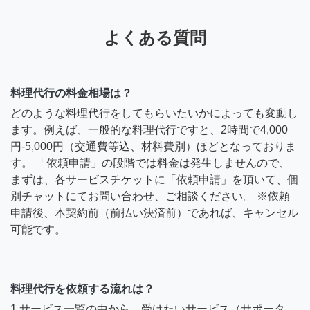
よくある質問
料理代行の料金相場は？
どのような料理代行をしてもらいたいかによっても変動し
ます。例えば、一般的な料理代行ですと、2時間で4,000
円-5,000円（交通費等込、材料費別）ほどとなっておりま
す。 「依頼申請」の段階では料金は発生しませんので、
まずは、各サービスチケットに「依頼申請」を頂いて、個
別チャットにてお問い合わせ、ご相談ください。 ※依頼
申請後、本契約前（前払い決済前）であれば、キャンセル
可能です。
料理代行を依頼する流れは？
1.サービス一覧の中から、受けたいサービス（サポータ