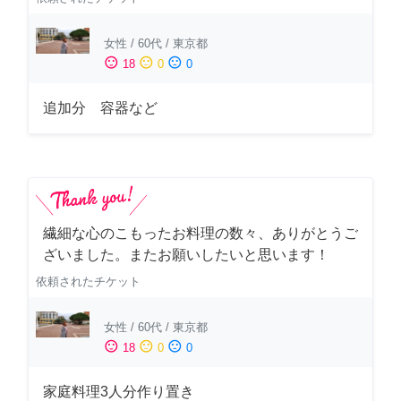
女性
/
60代
/
東京都
sentiment_satisfied
sentiment_neutral
sentiment_dissatisfied
18
0
0
追加分 容器など
繊細な心のこもったお料理の数々、ありがとうご
ざいました。またお願いしたいと思います！
依頼されたチケット
女性
/
60代
/
東京都
sentiment_satisfied
sentiment_neutral
sentiment_dissatisfied
18
0
0
家庭料理3人分作り置き