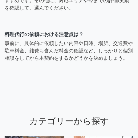
すすめです。その他に、対応エリアや今までの評価/実績
を確認して、選んでください。
料理代行の依頼における注意点は？
事前に、具体的に依頼したい内容や日時、場所、交通費や
駐車料金、雑費も含んだ料金の確認など、しっかりと個別
相談をしてから本契約をするかどうかを決めましょう。
カテゴリーから探す