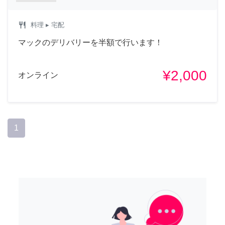
restaurant
料理
▸ 宅配
マックのデリバリーを半額で行います！
¥2,000
オンライン
1