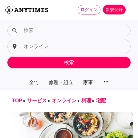
ログイン
新規登録
search
place
検索
more_horiz
全て
修理・組立
家事
TOP
▸
サービス
▸
オンライン
▸
料理
▸
宅配