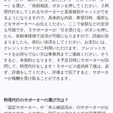
ー）を選び、「依頼相談」ボタンを押してください。 2.料
理代行をしてくれるサポーターと直接個別チャットができ
るようになりますので、具体的な内容、希望日時、場所な
どをサポーターへお伝えください。ここで金額などの交渉
も可能です。 3.サポーターが「引き受ける」ボタンを押し
たら、依頼者様側で決済が可能になりますので、詳細が決
まりましたら、前払い決済をしてください。お支払いは、
クレジットカードがご利用いただけます。 クレジットカ
ードをお持ちでない方は事務局までご連絡ください。そう
すると、本契約となります。 4.予定日時にサポーターが訪
問して、料理代行をします！ 5.サービス提供終了後は、必
ず、評価をしてください。評価まで完了すると、サポータ
ーが報酬を受け取ることができます。
料理代行のサポーターの選び方は？
「認定サポーター」や「本人確認済み」のサポーターがお