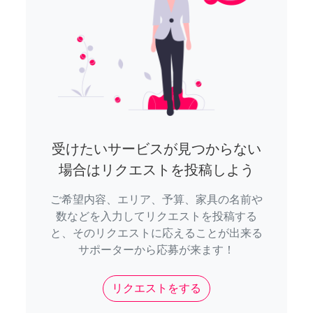
受けたいサービスが見つからない
場合はリクエストを投稿しよう
ご希望内容、エリア、予算、家具の名前や
数などを入力してリクエストを投稿する
と、そのリクエストに応えることが出来る
サポーターから応募が来ます！
リクエストをする