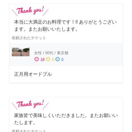
本当に大満足のお料理です！‼️ ありがとうござい
ます。またお願いいたします。
依頼されたチケット
女性
/
60代
/
東京都
sentiment_satisfied
sentiment_neutral
sentiment_dissatisfied
18
0
0
正月用オードブル
家族皆で美味しくいただきました。またお願いい
たします。
依頼されたチケット