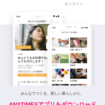
オンライン
みんなでつくる、新しい暮らしかた。
ANYTIMESアプリをダウンロード