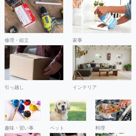
修理・組立
家事
引っ越し
インテリア
趣味・習い事
ペット
料理