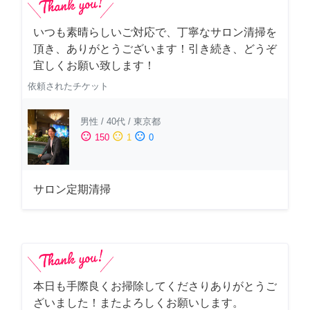
いつも素晴らしいご対応で、丁寧なサロン清掃を
頂き、ありがとうございます！引き続き、どうぞ
宜しくお願い致します！
依頼されたチケット
男性
/
40代
/
東京都
sentiment_satisfied
sentiment_neutral
sentiment_dissatisfied
150
1
0
サロン定期清掃
本日も手際良くお掃除してくださりありがとうご
ざいました！またよろしくお願いします。