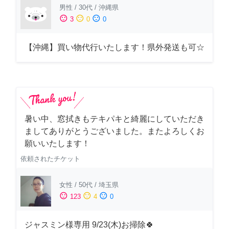
男性
/
30代
/
沖縄県
sentiment_satisfied
sentiment_neutral
sentiment_dissatisfied
3
0
0
【沖縄】買い物代行いたします！県外発送も可☆
暑い中、窓拭きもテキパキと綺麗にしていただき
ましてありがとうございました。またよろしくお
願いいたします！
依頼されたチケット
女性
/
50代
/
埼玉県
sentiment_satisfied
sentiment_neutral
sentiment_dissatisfied
123
4
0
ジャスミン様専用 9/23(木)お掃除🍀