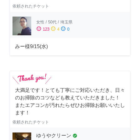
依頼されたチケット
女性
/
50代
/
埼玉県
sentiment_satisfied
sentiment_neutral
sentiment_dissatisfied
123
4
0
みー様9/15(水)
大満足です！とても丁寧にご対応いただき、日々
のお掃除のコツなども教えていただきました！
またエアコンが汚れたらぜひお掃除お願いいたし
ます！
依頼されたチケット
ゆうやクリーン
check_circle