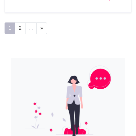
1
2
...
»