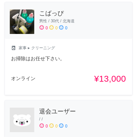
こばっぴ
男性
/
30代
/
北海道
sentiment_satisfied
sentiment_neutral
sentiment_dissatisfied
0
0
0
local_laundry_service
家事
▸ クリーニング
お掃除はお任せ下さい。
¥13,000
オンライン
退会ユーザー
/
/
sentiment_satisfied
sentiment_neutral
sentiment_dissatisfied
0
0
0