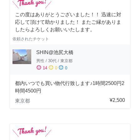
この度はありがとうございました！！ 迅速に対
応して頂けて助かりました！ またご縁がありま
したらよろしくお願いいたします。
依頼されたチケット
SHIN@池尻大橋
男性
/
30代
/
東京都
sentiment_satisfied
sentiment_neutral
sentiment_dissatisfied
14
0
0
都内いつでも買い物代行致します♪1時間2500円2
時間4500円
¥2,500
東京都