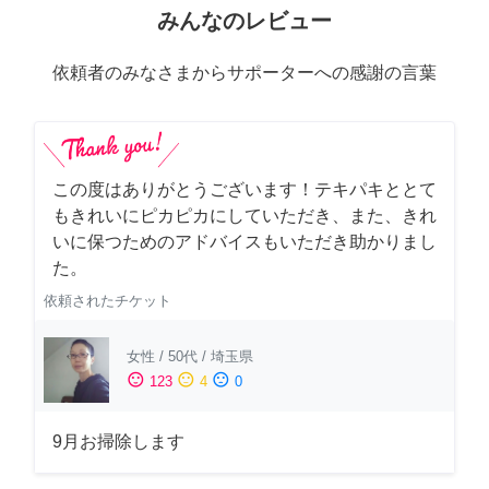
みんなのレビュー
依頼者のみなさまからサポーターへの感謝の言葉
この度はありがとうございます！テキパキととて
もきれいにピカピカにしていただき、また、きれ
いに保つためのアドバイスもいただき助かりまし
た。
依頼されたチケット
女性
/
50代
/
埼玉県
sentiment_satisfied
sentiment_neutral
sentiment_dissatisfied
123
4
0
9月お掃除します