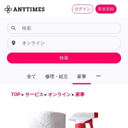
ログイン
新規登録
search
place
検索
more_horiz
全て
修理・組立
家事
TOP
▸
サービス
▸
オンライン
▸
家事