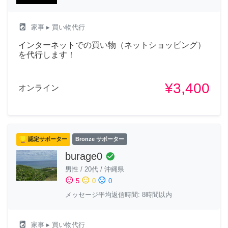
local_laundry_service
家事
▸ 買い物代行
インターネットでの買い物（ネットショッピング）
を代行します！
¥3,400
オンライン
認定サポーター
Bronze サポーター
burage0
check_circle
男性
/
20代
/
沖縄県
sentiment_satisfied
sentiment_neutral
sentiment_dissatisfied
5
0
0
メッセージ平均返信時間: 8時間以内
local_laundry_service
家事
▸ 買い物代行