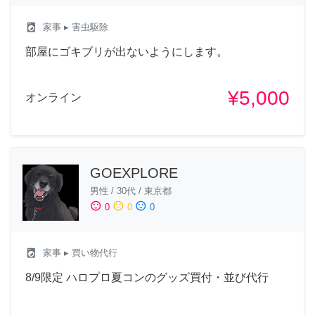
local_laundry_service
家事
▸ 害虫駆除
部屋にゴキブリが出ないようにします。
¥5,000
オンライン
GOEXPLORE
男性
/
30代
/
東京都
sentiment_satisfied
sentiment_neutral
sentiment_dissatisfied
0
0
0
local_laundry_service
家事
▸ 買い物代行
8/9限定 ハロプロ夏コンのグッズ買付・並び代行