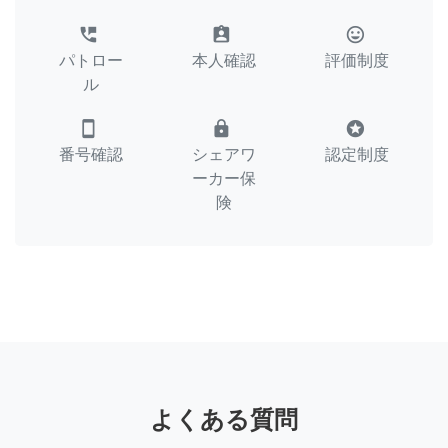
perm_phone_msg
assignment_ind
tag_faces
パトロー
本人確認
評価制度
ル
smartphone
lock
stars
番号確認
シェアワ
認定制度
ーカー保
険
よくある質問