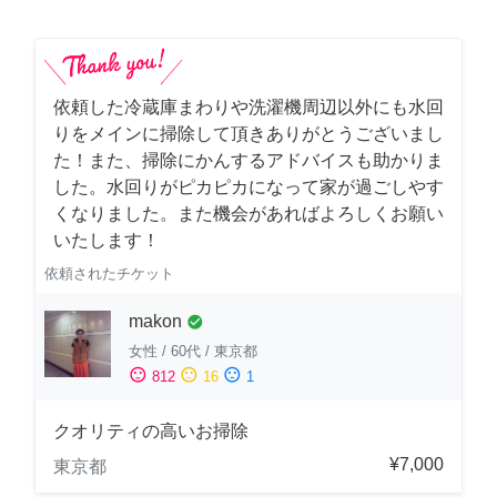
依頼した冷蔵庫まわりや洗濯機周辺以外にも水回
りをメインに掃除して頂きありがとうございまし
た！また、掃除にかんするアドバイスも助かりま
した。水回りがピカピカになって家が過ごしやす
くなりました。また機会があればよろしくお願い
いたします！
依頼されたチケット
makon
check_circle
女性
/
60代
/
東京都
sentiment_satisfied
sentiment_neutral
sentiment_dissatisfied
812
16
1
クオリティの高いお掃除
¥7,000
東京都