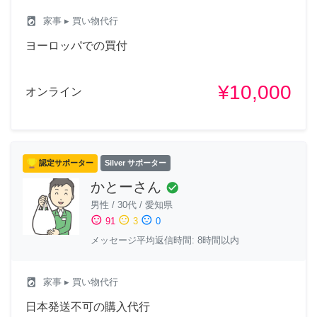
local_laundry_service
家事
▸ 買い物代行
ヨーロッパでの買付
¥10,000
オンライン
認定サポーター
Silver サポーター
かとーさん
check_circle
男性
/
30代
/
愛知県
sentiment_satisfied
sentiment_neutral
sentiment_dissatisfied
91
3
0
メッセージ平均返信時間: 8時間以内
local_laundry_service
家事
▸ 買い物代行
日本発送不可の購入代行