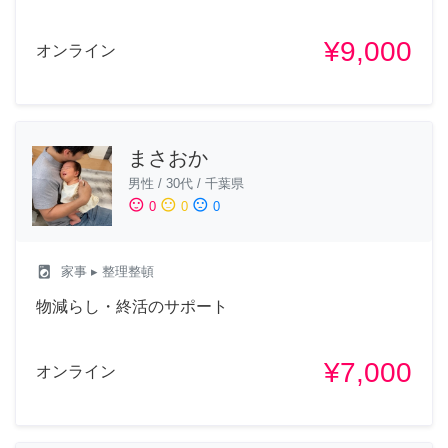
¥9,000
オンライン
まさおか
男性
/
30代
/
千葉県
sentiment_satisfied
sentiment_neutral
sentiment_dissatisfied
0
0
0
local_laundry_service
家事
▸ 整理整頓
物減らし・終活のサポート
¥7,000
オンライン