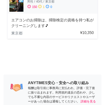
男性
/
40代
/
東京都
sentiment_satisfied
sentiment_neutral
sentiment_dissatisfied
150
1
0
エアコンのお掃除は、掃除検定の資格を持つ私が
クリーニングします🎵
¥10,350
東京都
ANYTIMES安心・安全への取り組み
報酬は取引前に事務局に支払われ、評価・完了後
に振り込まれます。利用規約違反の恐れや、少し
でも不審な内容のサービスやリクエストやユーザ
ーがあった場合は通報してください。
詳細を見る