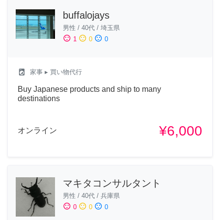
buffalojays
男性
/
40代
/
埼玉県
sentiment_satisfied
sentiment_neutral
sentiment_dissatisfied
1
0
0
local_laundry_service
家事
▸ 買い物代行
Buy Japanese products and ship to many
destinations
¥6,000
オンライン
マキタコンサルタント
男性
/
40代
/
兵庫県
sentiment_satisfied
sentiment_neutral
sentiment_dissatisfied
0
0
0