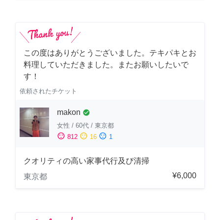
この度はありがとうございました。テキパキとお
料理していただきました。またお願いしたいで
す！
依頼されたチケット
makon
check_circle
女性
/
60代
/
東京都
sentiment_satisfied
sentiment_neutral
sentiment_dissatisfied
812
16
1
クオリティの高い家事代行及び清掃
¥6,000
東京都