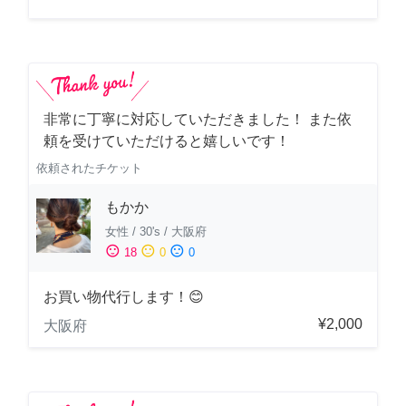
非常に丁寧に対応していただきました！ また依
頼を受けていただけると嬉しいです！
依頼されたチケット
もかか
女性
/
30's
/
大阪府
sentiment_satisfied
sentiment_neutral
sentiment_dissatisfied
18
0
0
お買い物代行します！😊
¥2,000
大阪府