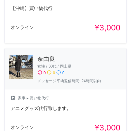
【沖縄】買い物代行
¥3,000
オンライン
奈由良
女性
/
30代
/
岡山県
sentiment_satisfied
sentiment_neutral
sentiment_dissatisfied
0
0
0
メッセージ平均返信時間: 24時間以内
local_laundry_service
家事
▸ 買い物代行
アニメグッズ代行致します。
¥3,000
オンライン