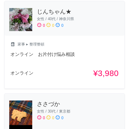
じんちゃん★
女性
/
40代
/
神奈川県
sentiment_satisfied
sentiment_neutral
sentiment_dissatisfied
0
0
0
local_laundry_service
家事
▸ 整理整頓
オンライン お片付け悩み相談
¥3,980
オンライン
ささづか
女性
/
30代
/
東京都
sentiment_satisfied
sentiment_neutral
sentiment_dissatisfied
0
0
0