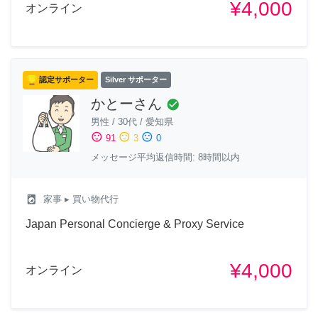
¥4,000
オンライン
認定サポーター
Silver サポーター
かとーさん
check_circle
男性
/
30代
/
愛知県
sentiment_satisfied
sentiment_neutral
sentiment_dissatisfied
91
3
0
メッセージ平均返信時間: 8時間以内
local_laundry_service
家事
▸ 買い物代行
Japan Personal Concierge & Proxy Service
¥4,000
オンライン