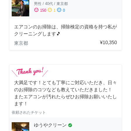
男性
/
40代
/
東京都
sentiment_satisfied
sentiment_neutral
sentiment_dissatisfied
150
1
0
エアコンのお掃除は、掃除検定の資格を持つ私が
クリーニングします🎵
¥10,350
東京都
大満足です！とても丁寧にご対応いただき、日々
のお掃除のコツなども教えていただきました！
またエアコンが汚れたらぜひお掃除お願いいたし
ます！
依頼されたチケット
ゆうやクリーン
check_circle