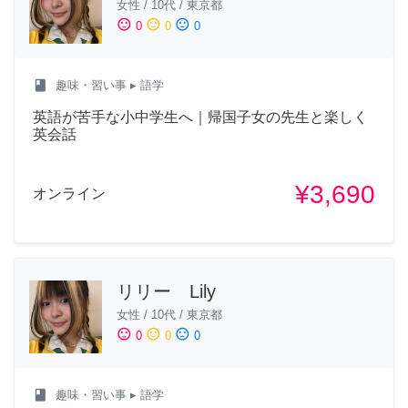
女性
/
10代
/
東京都
sentiment_satisfied
sentiment_neutral
sentiment_dissatisfied
0
0
0
class
趣味・習い事
▸ 語学
英語が苦手な小中学生へ｜帰国子女の先生と楽しく
英会話
¥3,690
オンライン
リリー Lily
女性
/
10代
/
東京都
sentiment_satisfied
sentiment_neutral
sentiment_dissatisfied
0
0
0
class
趣味・習い事
▸ 語学