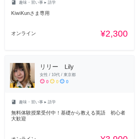
class
趣味・習い事
▸ 語学
KiwiKunさま専用
¥2,300
オンライン
リリー Lily
女性
/
10代
/
東京都
sentiment_satisfied
sentiment_neutral
sentiment_dissatisfied
0
0
0
class
趣味・習い事
▸ 語学
無料体験授業受付中！基礎から教える英語 初心者
大歓迎
オンライン