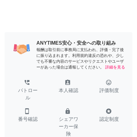
ANYTIMES安心・安全への取り組み
報酬は取引前に事務局に支払われ、評価・完了後
に振り込まれます。利用規約違反の恐れや、少し
でも不審な内容のサービスやリクエストやユーザ
ーがあった場合は通報してください。
詳細を見る
perm_phone_msg
assignment_ind
tag_faces
パトロー
本人確認
評価制度
ル
smartphone
lock
stars
番号確認
シェアワ
認定制度
ーカー保
険