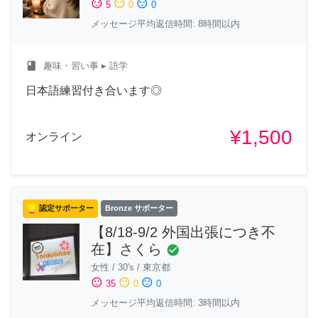
sentiment_satisfied
sentiment_neutral
sentiment_dissatisfied
5
0
0
メッセージ平均返信時間: 8時間以内
class
趣味・習い事
▸ 語学
日本語練習付き合います◎
¥1,500
オンライン
認定サポーター
Bronze サポーター
【8/18-9/2 外国出張につき不
在】さくら
check_circle
女性
/
30's
/
東京都
sentiment_satisfied
sentiment_neutral
sentiment_dissatisfied
35
0
0
メッセージ平均返信時間: 3時間以内