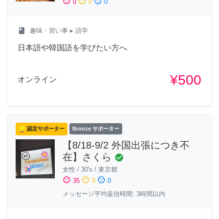
sentiment_satisfied
sentiment_neutral
sentiment_dissatisfied
0
0
0
class
趣味・習い事
▸ 語学
日本語や韓国語を学びたい方へ
¥500
オンライン
認定サポーター
Bronze サポーター
【8/18-9/2 外国出張につき不
在】さくら
check_circle
女性
/
30's
/
東京都
sentiment_satisfied
sentiment_neutral
sentiment_dissatisfied
35
0
0
メッセージ平均返信時間: 3時間以内