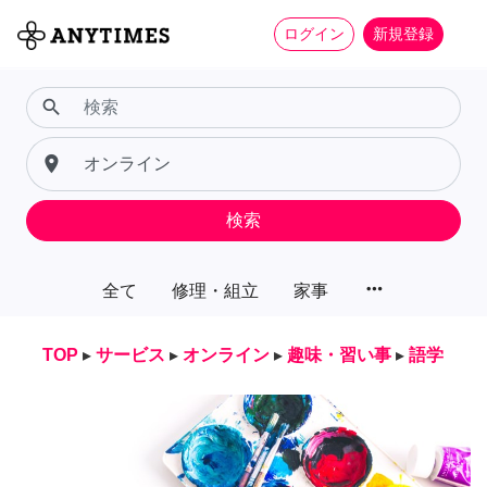
ログイン
新規登録
search
place
検索
more_horiz
全て
修理・組立
家事
TOP
▸
サービス
▸
オンライン
▸
趣味・習い事
▸
語学