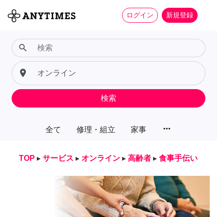
ログイン
新規登録
search
place
検索
more_horiz
全て
修理・組立
家事
TOP
▸
サービス
▸
オンライン
▸
高齢者
▸
食事手伝い