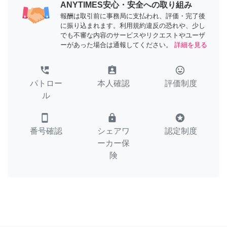
ANYTIMES安心・安全への取り組み
報酬は取引前に事務局に支払われ、評価・完了後
に振り込まれます。利用規約違反の恐れや、少し
でも不審な内容のサービスやリクエストやユーザ
ーがあった場合は通報してください。
詳細を見る
perm_phone_msg
assignment_ind
tag_faces
パトロー
本人確認
評価制度
ル
smartphone
lock
stars
番号確認
シェアワ
認定制度
ーカー保
険