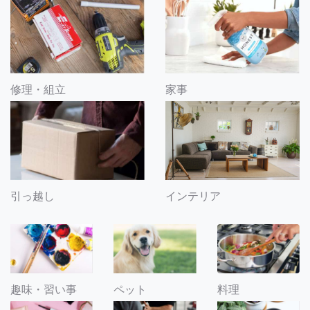
修理・組立
家事
引っ越し
インテリア
趣味・習い事
ペット
料理