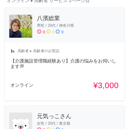
オンライン
▸ 高齢者
サービス
1ページ目
八濱総業
男性
/
20代
/
神奈川県
sentiment_satisfied
sentiment_neutral
sentiment_dissatisfied
0
0
0
escalator_warning
高齢者
▸ 高齢者のお世話
【介護施設管理職経験あり】介護の悩みをお伺いし
ます💭
¥3,000
オンライン
元気っこさん
女性
/
20代
/
東京都