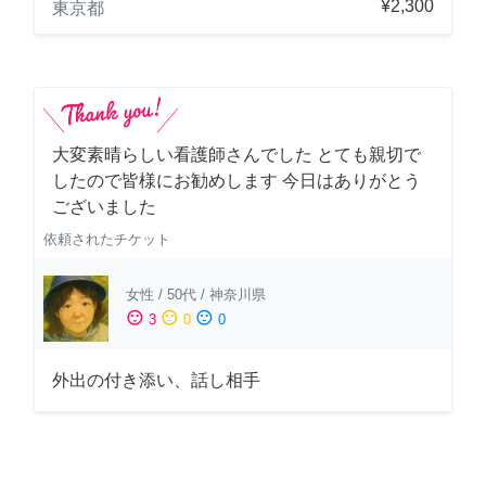
¥2,300
東京都
大変素晴らしい看護師さんでした とても親切で
したので皆様にお勧めします 今日はありがとう
ございました
依頼されたチケット
女性
/
50代
/
神奈川県
sentiment_satisfied
sentiment_neutral
sentiment_dissatisfied
3
0
0
外出の付き添い、話し相手