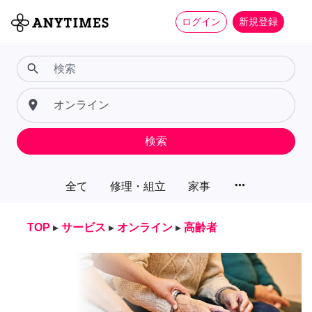
ログイン
新規登録
search
place
検索
more_horiz
全て
修理・組立
家事
TOP
▸
サービス
▸
オンライン
▸
高齢者