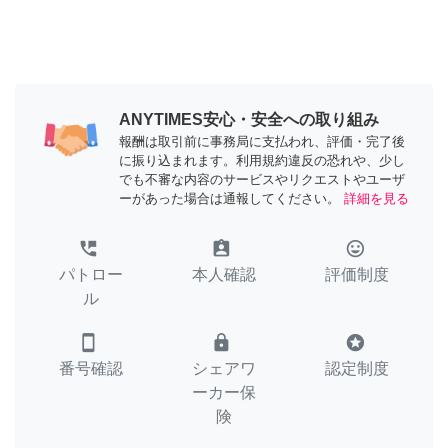
ANYTIMES安心・安全への取り組み
報酬は取引前に事務局に支払われ、評価・完了後
に振り込まれます。利用規約違反の恐れや、少し
でも不審な内容のサービスやリクエストやユーザ
ーがあった場合は通報してください。
詳細を見る
perm_phone_msg
assignment_ind
tag_faces
パトロー
本人確認
評価制度
ル
smartphone
lock
stars
番号確認
シェアワ
認定制度
ーカー保
険