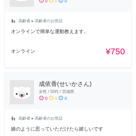
sentiment_satisfied
sentiment_neutral
sentiment_dissatisfied
0
0
0
escalator_warning
高齢者
▸ 高齢者のお世話
オンラインで簡単な運動教えます。
¥750
オンライン
成依香(せいかさん)
女性
/
50代
/
宮城県
sentiment_satisfied
sentiment_neutral
sentiment_dissatisfied
0
0
0
escalator_warning
高齢者
▸ 高齢者のお世話
娘のように思っていただけたら嬉しいです