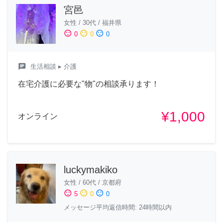
宮邑
女性
/
30代
/
福井県
sentiment_satisfied
sentiment_neutral
sentiment_dissatisfied
0
0
0
chat
生活相談
▸ 介護
在宅介護に必要な"物"の相談承ります！
¥1,000
オンライン
luckymakiko
女性
/
60代
/
京都府
sentiment_satisfied
sentiment_neutral
sentiment_dissatisfied
5
0
0
メッセージ平均返信時間: 24時間以内