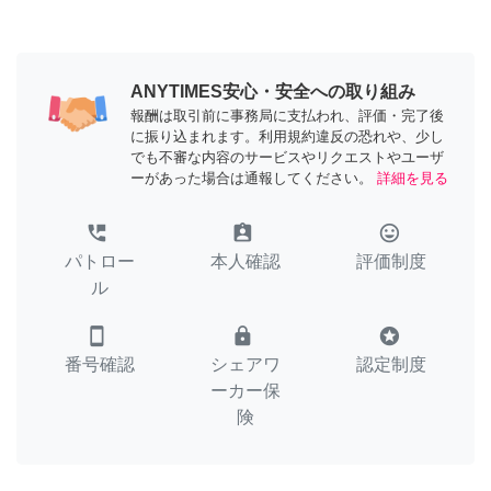
ANYTIMES安心・安全への取り組み
報酬は取引前に事務局に支払われ、評価・完了後
に振り込まれます。利用規約違反の恐れや、少し
でも不審な内容のサービスやリクエストやユーザ
ーがあった場合は通報してください。
詳細を見る
perm_phone_msg
assignment_ind
tag_faces
パトロー
本人確認
評価制度
ル
smartphone
lock
stars
番号確認
シェアワ
認定制度
ーカー保
険