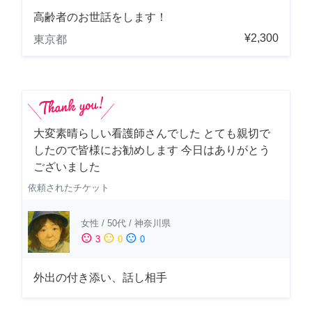
高齢者のお世話をします！
¥2,300
東京都
大変素晴らしい看護師さんでした とても親切で
したので皆様にお勧めします 今日はありがとう
ございました
依頼されたチケット
女性
/
50代
/
神奈川県
sentiment_satisfied
sentiment_neutral
sentiment_dissatisfied
3
0
0
外出の付き添い、話し相手