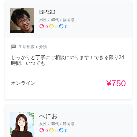
BPSD
男性
/
40代
/
福岡県
sentiment_satisfied
sentiment_neutral
sentiment_dissatisfied
0
0
0
chat
生活相談
▸ 介護
しっかりと丁寧にご相談にのります！できる限り24
時間、いつでも
¥750
オンライン
べにお
女性
/
30代
/
静岡県
sentiment_satisfied
sentiment_neutral
sentiment_dissatisfied
0
0
0