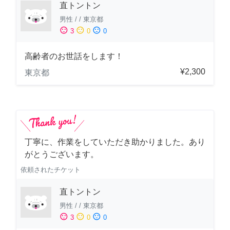
直トントン
男性
/
/
東京都
sentiment_satisfied
sentiment_neutral
sentiment_dissatisfied
3
0
0
高齢者のお世話をします！
¥2,300
東京都
丁寧に、作業をしていただき助かりました。あり
がとうございます。
依頼されたチケット
直トントン
男性
/
/
東京都
sentiment_satisfied
sentiment_neutral
sentiment_dissatisfied
3
0
0