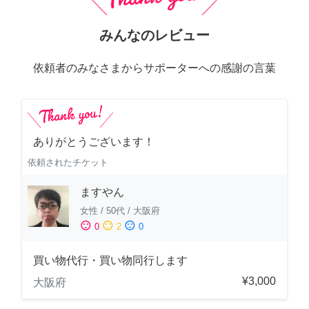
みんなのレビュー
依頼者のみなさまからサポーターへの感謝の言葉
ありがとうございます！
依頼されたチケット
ますやん
女性
/
50代
/
大阪府
sentiment_satisfied
sentiment_neutral
sentiment_dissatisfied
0
2
0
買い物代行・買い物同行します
¥3,000
大阪府