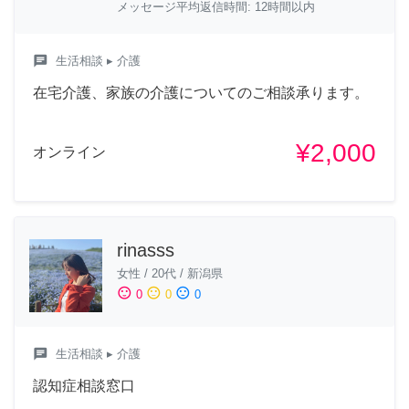
メッセージ平均返信時間: 12時間以内
chat
生活相談
▸ 介護
在宅介護、家族の介護についてのご相談承ります。
¥2,000
オンライン
rinasss
女性
/
20代
/
新潟県
sentiment_satisfied
sentiment_neutral
sentiment_dissatisfied
0
0
0
chat
生活相談
▸ 介護
認知症相談窓口