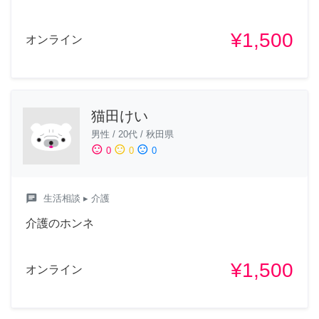
¥1,500
オンライン
猫田けい
男性
/
20代
/
秋田県
sentiment_satisfied
sentiment_neutral
sentiment_dissatisfied
0
0
0
chat
生活相談
▸ 介護
介護のホンネ
¥1,500
オンライン