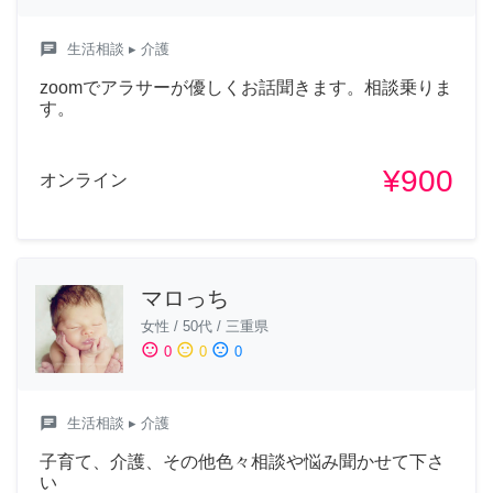
chat
生活相談
▸ 介護
zoomでアラサーが優しくお話聞きます。相談乗りま
す。
¥900
オンライン
マロっち
女性
/
50代
/
三重県
sentiment_satisfied
sentiment_neutral
sentiment_dissatisfied
0
0
0
chat
生活相談
▸ 介護
子育て、介護、その他色々相談や悩み聞かせて下さ
い