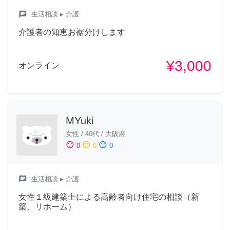
chat
生活相談
▸ 介護
介護者の知恵お裾分けします
¥3,000
オンライン
MYuki
女性
/
40代
/
大阪府
sentiment_satisfied
sentiment_neutral
sentiment_dissatisfied
0
0
0
chat
生活相談
▸ 介護
女性１級建築士による高齢者向け住宅の相談（新
築、リホーム）