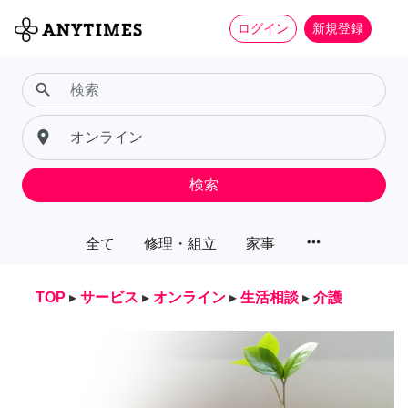
ログイン
新規登録
search
place
検索
more_horiz
全て
修理・組立
家事
TOP
▸
サービス
▸
オンライン
▸
生活相談
▸
介護