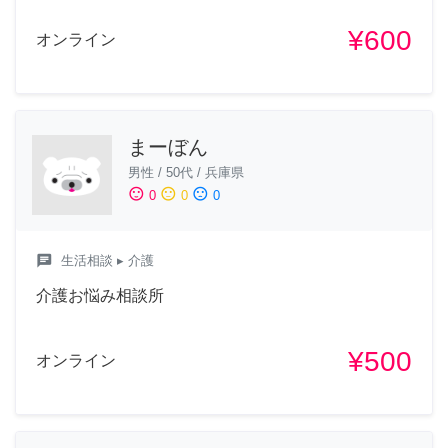
¥600
オンライン
まーぼん
男性
/
50代
/
兵庫県
sentiment_satisfied
sentiment_neutral
sentiment_dissatisfied
0
0
0
chat
生活相談
▸ 介護
介護お悩み相談所
¥500
オンライン