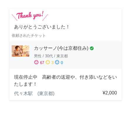
ありがとうございました！
依頼されたチケット
カッサーノ(今は京都住み)
check_circle
男性
/
30代
/
東京都
sentiment_satisfied
sentiment_neutral
sentiment_dissatisfied
67
3
0
現在停止中 高齢者の送迎や、付き添いなどをい
たします！
¥2,000
代々木駅 (東京都)