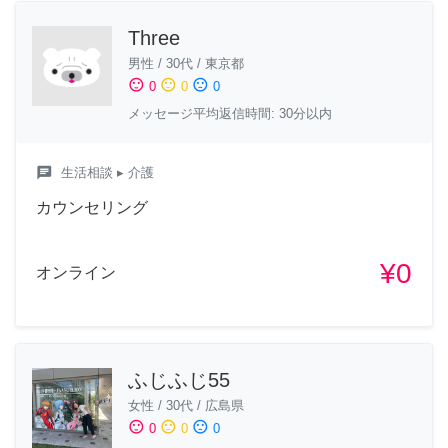
Three
男性
/
30代
/
東京都
sentiment_satisfied
sentiment_neutral
sentiment_dissatisfied
0
0
0
メッセージ平均返信時間: 30分以内
chat
生活相談
▸ 介護
カウンセリング
¥0
オンライン
ふじふじ55
女性
/
30代
/
広島県
sentiment_satisfied
sentiment_neutral
sentiment_dissatisfied
0
0
0