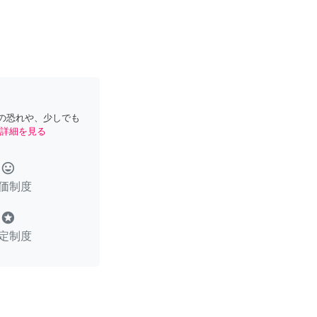
の恐れや、少しでも
詳細を見る
tag_faces
価制度
stars
定制度