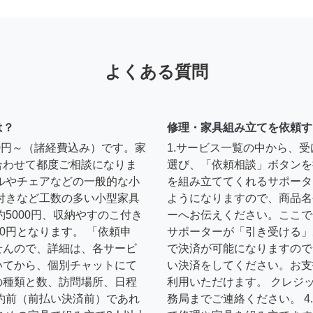
よくある質問
は？
修理・家具組み立てを依頼す
00円～（諸経費込み）です。家
1.サービス一覧の中から、
合わせて都度ご相談になりま
選び、「依頼相談」ボタンを
ルやチェアなどの一般的な小
を組み立ててくれるサポータ
扉付きなど工数の多い小型家具
ようになりますので、商品名
約5000円、収納やすのこ付き
ーへお伝えください。ここで
0円となります。 「依頼申
サポーターが「引き受ける」
せんので、詳細は、各サービ
で決済が可能になりますので
いてから、個別チャットにて
い決済をしてください。お支
の種類と数、訪問場所、日程
利用いただけます。 クレジ
約前（前払い決済前）であれ
務局までご連絡ください。 