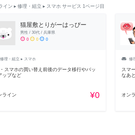
ライン
▸ 修理・組立
▸ スマホ
サービス
1ページ目
猫屋敷とりがーはっぴー
男性
/
30代
/
兵庫県
sentiment_satisfied
sentiment_neutral
sentiment_dissatisfied
0
0
0
weekend
修理・組立
▸ スマホ
修
C・スマホの買い替え前後のデータ移行やバッ
スマ
アップなど
なあ
¥0
ンライン
オン