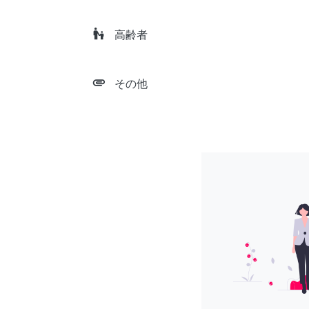
escalator_warning
高齢者
attachment
その他