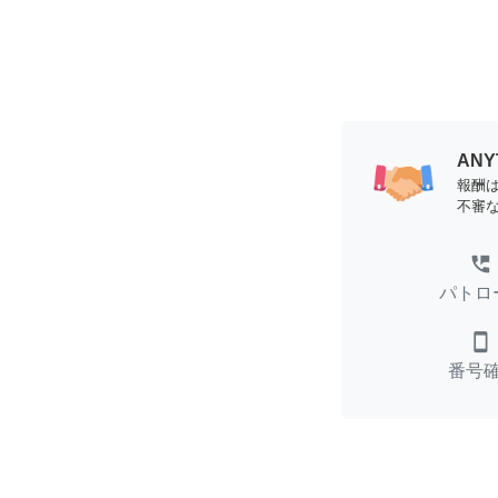
AN
報酬
不審
perm_phone_msg
パトロ
smartphone
番号