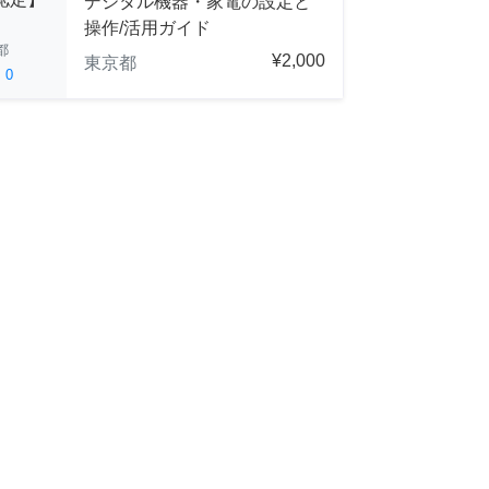
デジタル機器・家電の設定と
操作/活用ガイド
都
¥2,000
東京都
ed
0