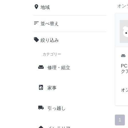
オン
place
地域
sort
並べ替え
local_offer
絞り込み
カテゴリー
weekend
P
weekend
修理・組立
ク
local_laundry_service
家事
オ
local_shipping
引っ越し
1
home