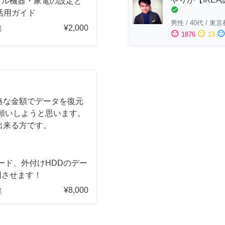
タル機器・家電の設定と
check_circle
活用ガイド
男性
/
40代
/
東京
¥2,000
都
sentiment_satisfied
sentiment_neutral
sentiment_dissatisfi
1876
13
格な金額でデータを復元
願いしようと思います。
出来る方です。
ード、外付けHDDのデー
旧させます！
¥8,000
都