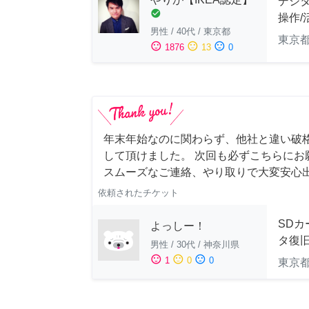
デジ
check_circle
操作/
男性
/
40代
/
東京都
東京
sentiment_satisfied
sentiment_neutral
sentiment_dissatisfied
1876
13
0
年末年始なのに関わらず、他社と違い破
して頂けました。 次回も必ずこちらにお
スムーズなご連絡、やり取りで大変安心
依頼されたチケット
SDカ
よっしー！
タ復
男性
/
30代
/
神奈川県
sentiment_satisfied
sentiment_neutral
sentiment_dissatisfied
1
0
0
東京