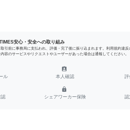
YTIMES安心・安全への取り組み
は取引前に事務局に支払われ、評価・完了後に振り込まれます。利用規約違反
な内容のサービスやリクエストやユーザーがあった場合は通報してください。
assignment_ind
ール
本人確認
評
lock
確認
シェアワーカー保険
認