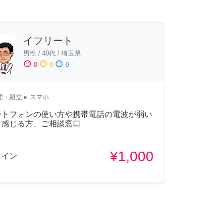
イフリート
男性
/
40代
/
埼玉県
sentiment_satisfied
sentiment_neutral
sentiment_dissatisfied
0
0
0
理・組立
▸ スマホ
ートフォンの使い方や携帯電話の電波が弱い
と感じる方、ご相談窓口
¥1,000
ライン