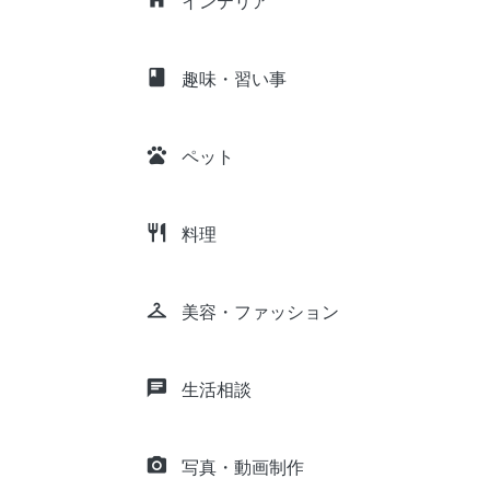
インテリア
class
趣味・習い事
pets
ペット
restaurant
料理
checkroom
美容・ファッション
chat
生活相談
camera_alt
写真・動画制作