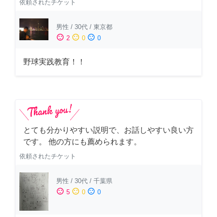
依頼されたチケット
男性
/
30代
/
東京都
sentiment_satisfied
sentiment_neutral
sentiment_dissatisfied
2
0
0
野球実践教育！！
とても分かりやすい説明で、お話しやすい良い方
です。 他の方にも薦められます。
依頼されたチケット
男性
/
30代
/
千葉県
sentiment_satisfied
sentiment_neutral
sentiment_dissatisfied
5
0
0