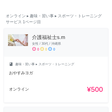
オンライン
▸ 趣味・習い事
▸ スポーツ・トレーニング
サービス
1ページ目
介護福祉士s.m
女性
/
30代
/
沖縄県
sentiment_satisfied
sentiment_neutral
sentiment_dissatisfied
0
0
0
class
趣味・習い事
▸ スポーツ・トレーニング
おやすみヨガ
¥500
オンライン