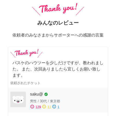
みんなのレビュー
依頼者のみなさまからサポーターへの感謝の言葉
バスケのハウツーを少しだけですが、教われまし
た。 また、次回ありましたら宜しくお願い致し
ます。
依頼されたチケット
saku@
check_circle
男性
/
30代
/
東京都
sentiment_satisfied
sentiment_neutral
sentiment_dissatisfied
129
11
1