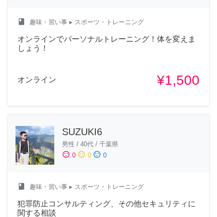
class
趣味・習い事
▸ スポーツ・トレーニング
オンラインでパーソナルトレーニング！体を変えま
しょう！
¥1,500
オンライン
SUZUKI6
男性
/
40代
/
千葉県
sentiment_satisfied
sentiment_neutral
sentiment_dissatisfied
0
0
0
class
趣味・習い事
▸ スポーツ・トレーニング
犯罪防止コンサルティング、その他セキュリティに
関する相談