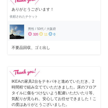
ありがとうございます！
依頼されたチケット
男性
/
50代
/
大阪府
sentiment_satisfied
sentiment_neutral
sentiment_dissatisfied
320
11
0
不要品回収、ゴミ出し
IKEAの家具2台をテキパキと進めていただき、2
時間程で組み立てていただきました。床のフロア
タイルに傷をつけないよう配慮いただいたり等、
気配りが見られ、安心してお任せできました！こ
の度はありがとうございました。