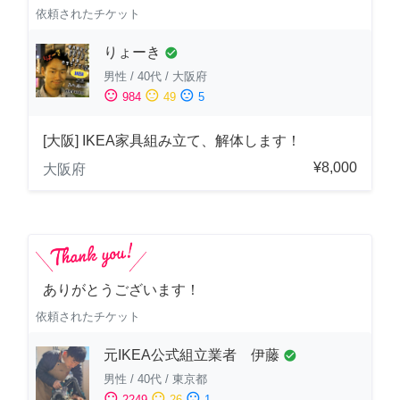
依頼されたチケット
りょーき
check_circle
男性
/
40代
/
大阪府
sentiment_satisfied
sentiment_neutral
sentiment_dissatisfied
984
49
5
[大阪] IKEA家具組み立て、解体します！
¥8,000
大阪府
ありがとうございます！
依頼されたチケット
元IKEA公式組立業者 伊藤
check_circle
男性
/
40代
/
東京都
sentiment_satisfied
sentiment_neutral
sentiment_dissatisfied
2249
26
1