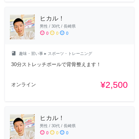
ヒカル！
男性
/
30代
/
長崎県
sentiment_satisfied
sentiment_neutral
sentiment_dissatisfied
0
0
0
class
趣味・習い事
▸ スポーツ・トレーニング
30分ストレッチポールで背骨整えます！
¥2,500
オンライン
ヒカル！
男性
/
30代
/
長崎県
sentiment_satisfied
sentiment_neutral
sentiment_dissatisfied
0
0
0