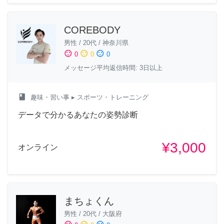
COREBODY
男性
/
20代
/
神奈川県
sentiment_satisfied
sentiment_neutral
sentiment_dissatisfied
0
0
0
メッセージ平均返信時間: 3日以上
class
趣味・習い事
▸ スポーツ・トレーニング
データで分かるあなたの姿勢診断
¥3,000
オンライン
まちょくん
男性
/
20代
/
大阪府