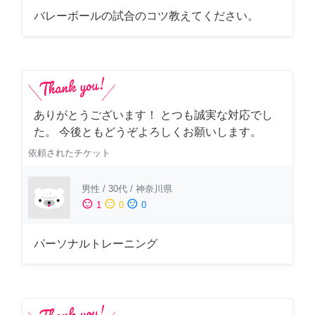
バレーボールの試合のコツ教えてください。
ありがとうございます！ とつも誠実な対応でし
た。 今後ともどうぞよろしくお願いします。
依頼されたチケット
男性
/
30代
/
神奈川県
sentiment_satisfied
sentiment_neutral
sentiment_dissatisfied
1
0
0
パーソナルトレーニング