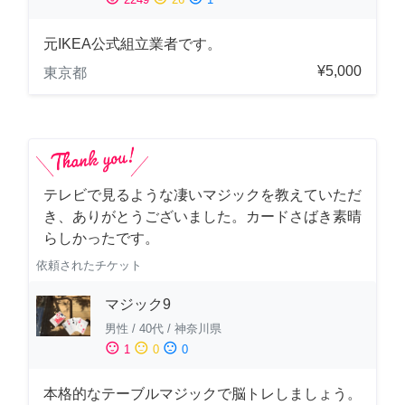
元IKEA公式組立業者です。
¥5,000
東京都
テレビで見るような凄いマジックを教えていただ
き、ありがとうございました。カードさばき素晴
らしかったです。
依頼されたチケット
マジック9
男性
/
40代
/
神奈川県
sentiment_satisfied
sentiment_neutral
sentiment_dissatisfied
1
0
0
本格的なテーブルマジックで脳トレしましょう。