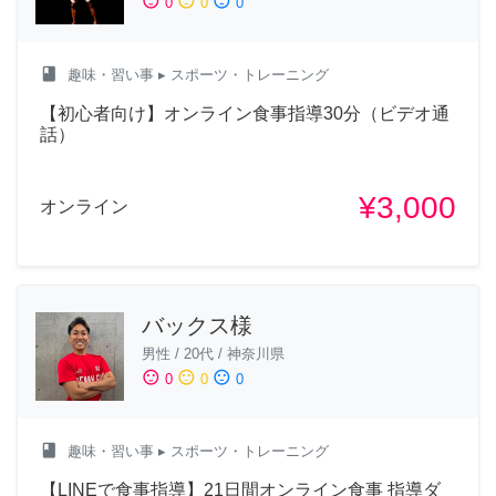
sentiment_satisfied
sentiment_neutral
sentiment_dissatisfied
0
0
0
class
趣味・習い事
▸ スポーツ・トレーニング
【初心者向け】オンライン食事指導30分（ビデオ通
話）
¥3,000
オンライン
バックス様
男性
/
20代
/
神奈川県
sentiment_satisfied
sentiment_neutral
sentiment_dissatisfied
0
0
0
class
趣味・習い事
▸ スポーツ・トレーニング
【LINEで食事指導】21日間オンライン食事 指導ダ