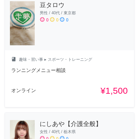
豆タロウ
男性
/
40代
/
東京都
sentiment_satisfied
sentiment_neutral
sentiment_dissatisfied
0
0
0
class
趣味・習い事
▸ スポーツ・トレーニング
ランニングメニュー相談
¥1,500
オンライン
にしあや【介護全般】
女性
/
40代
/
栃木県
sentiment_satisfied
sentiment_neutral
sentiment_dissatisfied
0
0
0