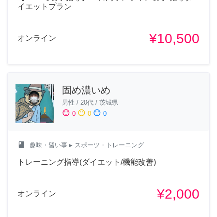
イエットプラン
¥10,500
オンライン
固め濃いめ
男性
/
20代
/
茨城県
sentiment_satisfied
sentiment_neutral
sentiment_dissatisfied
0
0
0
class
趣味・習い事
▸ スポーツ・トレーニング
トレーニング指導(ダイエット/機能改善)
¥2,000
オンライン