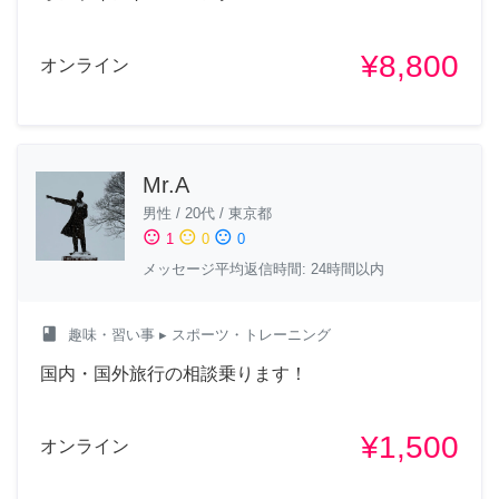
¥8,800
オンライン
Mr.A
男性
/
20代
/
東京都
sentiment_satisfied
sentiment_neutral
sentiment_dissatisfied
1
0
0
メッセージ平均返信時間: 24時間以内
class
趣味・習い事
▸ スポーツ・トレーニング
国内・国外旅行の相談乗ります！
¥1,500
オンライン