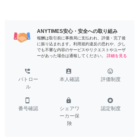
ANYTIMES安心・安全への取り組み
報酬は取引前に事務局に支払われ、評価・完了後
に振り込まれます。利用規約違反の恐れや、少し
でも不審な内容のサービスやリクエストやユーザ
ーがあった場合は通報してください。
詳細を見る
perm_phone_msg
assignment_ind
tag_faces
パトロー
本人確認
評価制度
ル
smartphone
lock
stars
番号確認
シェアワ
認定制度
ーカー保
険