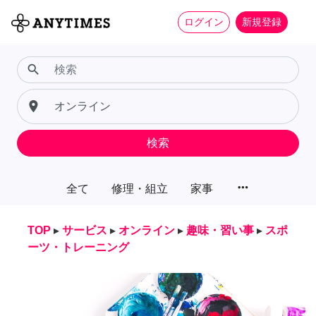
ログイン
新規登録
search
place
検索
more_horiz
全て
修理・組立
家事
TOP
▸
サービス
▸
オンライン
▸
趣味・習い事
▸
スポ
ーツ・トレーニング