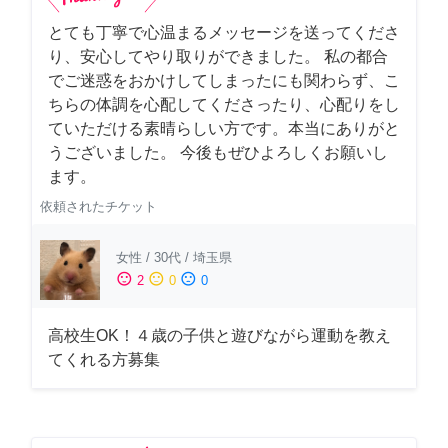
とても丁寧で心温まるメッセージを送ってくださ
り、安心してやり取りができました。 私の都合
でご迷惑をおかけしてしまったにも関わらず、こ
ちらの体調を心配してくださったり、心配りをし
ていただける素晴らしい方です。本当にありがと
うございました。 今後もぜひよろしくお願いし
ます。
依頼されたチケット
女性
/
30代
/
埼玉県
sentiment_satisfied
sentiment_neutral
sentiment_dissatisfied
2
0
0
高校生OK！４歳の子供と遊びながら運動を教え
てくれる方募集