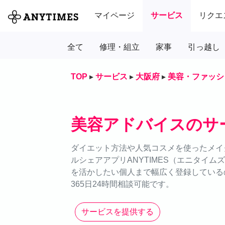
マイページ
サービス
リクエ
全て
修理・組立
家事
引っ越し
TOP
▸
サービス
▸
大阪府
▸
美容・ファッシ
美容アドバイスのサ
ダイエット方法や人気コスメを使ったメイ
ルシェアアプリANYTIMES（エニタイ
を活かしたい個人まで幅広く登録している
365日24時間相談可能です。
サービスを提供する