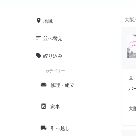
大阪
place
地域
sort
並べ替え
local_offer
絞り込み
カテゴリー
checkroom
weekend
修理・組立
パ
local_laundry_service
家事
大
local_shipping
引っ越し