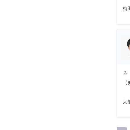
梅
checkroom
【
大