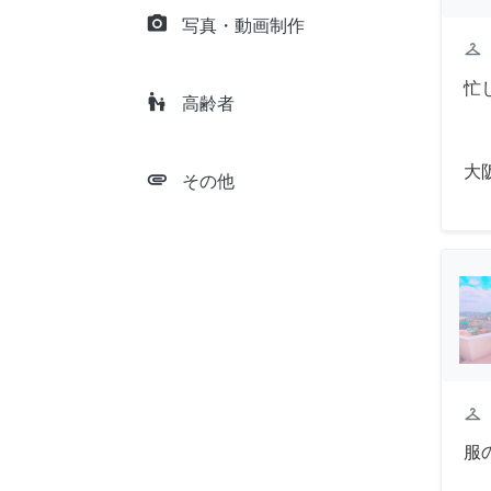
camera_alt
写真・動画制作
checkroom
忙
escalator_warning
高齢者
大
attachment
その他
checkroom
服