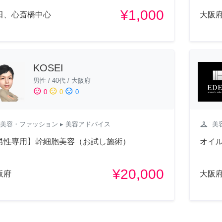
¥1,000
田、心斎橋中心
大阪
KOSEI
男性
/
40代
/
大阪府
sentiment_satisfied
sentiment_neutral
sentiment_dissatisfied
0
0
0
checkroom
美容・ファッション
▸ 美容アドバイス
美
男性専用】幹細胞美容（お試し施術）
オイ
¥20,000
阪府
大阪