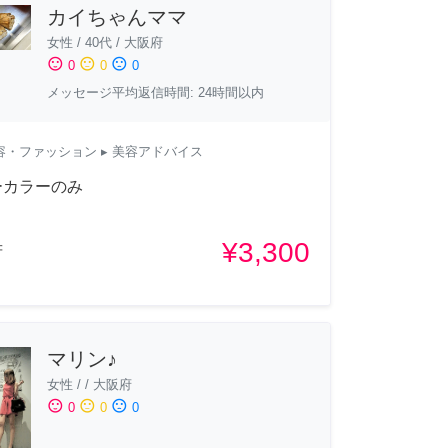
カイちゃんママ
女性
/
40代
/
大阪府
sentiment_satisfied
sentiment_neutral
sentiment_dissatisfied
0
0
0
メッセージ平均返信時間: 24時間以内
容・ファッション
▸ 美容アドバイス
ーカラーのみ
¥3,300
府
マリン♪
女性
/
/
大阪府
sentiment_satisfied
sentiment_neutral
sentiment_dissatisfied
0
0
0