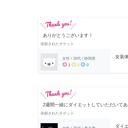
ありがとうございます！
依頼されたチケット
女装
女性
/
30代
/
静岡県
sentiment_satisfied
sentiment_neutral
sentiment_dissatisfied
1
0
0
2週間一緒にダイエットしていただいて
依頼されたチケット
ダイ