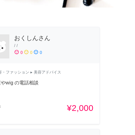
おくしんさん
/
/
sentiment_satisfied
sentiment_neutral
sentiment_dissatisfied
0
0
0
容・ファッション
▸ 美容アドバイス
やwig の電話相談
¥2,000
府