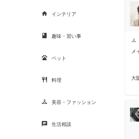
home
インテリア
class
趣味・習い事
checkroom
メ
pets
ペット
大
restaurant
料理
checkroom
美容・ファッション
chat
生活相談