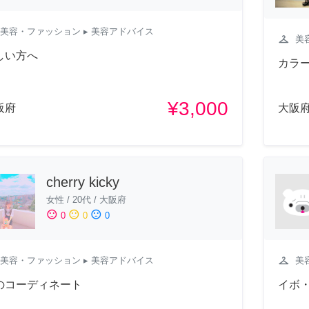
美容・ファッション
▸ 美容アドバイス
checkroom
美
しい方へ
カラ
¥3,000
阪府
大阪
cherry kicky
女性
/
20代
/
大阪府
sentiment_satisfied
sentiment_neutral
sentiment_dissatisfied
0
0
0
checkroom
美容・ファッション
▸ 美容アドバイス
美
のコーディネート
イボ