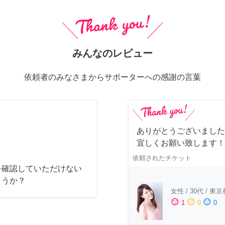
みんなのレビュー
依頼者のみなさまからサポーターへの感謝の言葉
ありがとうございました
宜しくお願い致します！
依頼されたチケット
を確認していただけない
ょうか？
女性
/
30代
/
東京
sentiment_satisfied
sentiment_neutral
sentiment_dissatisfied
1
0
0