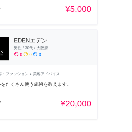
¥5,000
府
EDENエデン
男性
/
30代
/
大阪府
sentiment_satisfied
sentiment_neutral
sentiment_dissatisfied
0
0
0
容・ファッション
▸ 美容アドバイス
ルをたくさん使う施術を教えます。
¥20,000
府