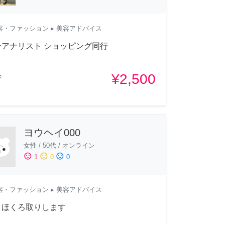
容・ファッション
▸ 美容アドバイス
ーアナリスト ショッピング同行
¥2,500
府
ヨウヘイ000
女性
/
50代
/
オンライン
sentiment_satisfied
sentiment_neutral
sentiment_dissatisfied
1
0
0
容・ファッション
▸ 美容アドバイス
・ほくろ取りします