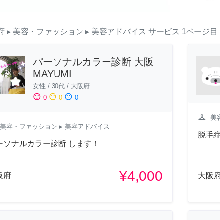
府
▸ 美容・ファッション
▸ 美容アドバイス
サービス
1ページ目
パーソナルカラー診断 大阪
MAYUMI
女性
/
30代
/
大阪府
sentiment_satisfied
sentiment_neutral
sentiment_dissatisfied
0
0
0
checkroom
美
美容・ファッション
▸ 美容アドバイス
脱毛症
ーソナルカラー診断 します！
¥4,000
阪府
大阪