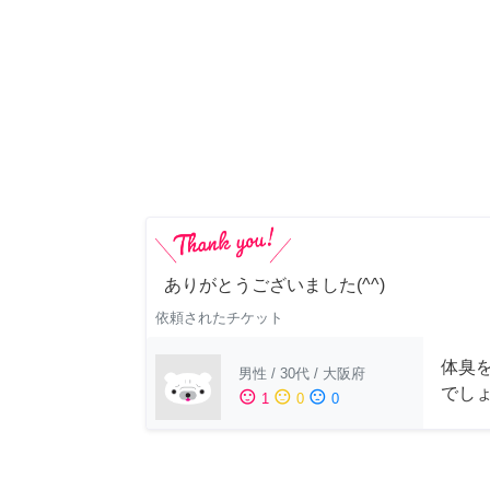
ありがとうございました(^^)
依頼されたチケット
体臭
男性
/
30代
/
大阪府
でし
sentiment_satisfied
sentiment_neutral
sentiment_dissatisfied
1
0
0