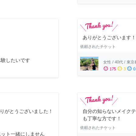
ありがとうございます！
依頼されたチケット
体験したいです
女性
/
40代
/
東京
sentiment_satisfied
sentiment_neutral
sentiment_dissatisfied
175
3
0
ありがとうございました！
自分の知らないメイクテ
も丁寧な方です！
依頼されたチケット
エット一緒にしません