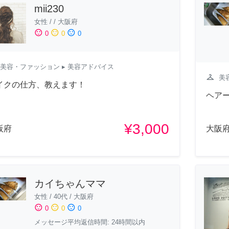
mii230
女性
/
/
大阪府
sentiment_satisfied
sentiment_neutral
sentiment_dissatisfied
0
0
0
美容・ファッション
▸ 美容アドバイス
checkroom
美
イクの仕方、教えます！
ヘア
¥3,000
阪府
大阪
カイちゃんママ
女性
/
40代
/
大阪府
sentiment_satisfied
sentiment_neutral
sentiment_dissatisfied
0
0
0
メッセージ平均返信時間: 24時間以内