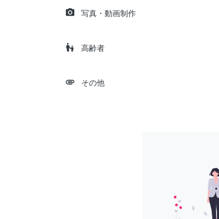
camera_alt
写真・動画制作
escalator_warning
高齢者
attachment
その他