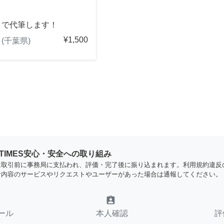
きで代筆します！
¥1,500
(千葉県)
YTIMES安心・安全への取り組み
は取引前に事務局に支払われ、評価・完了後に振り込まれます。利用規約違反
な内容のサービスやリクエストやユーザーがあった場合は通報してください。
assignment_ind
ール
本人確認
評