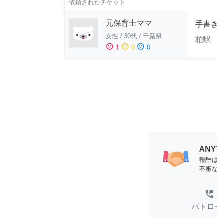
依頼されたチケット
元保育士ママ
手書
女性
/
30代
/
千葉県
柏駅 
sentiment_satisfied
sentiment_neutral
sentiment_dissatisfied
1
0
0
AN
報酬
不審
perm_phone_msg
パトロ