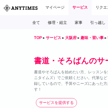
マイページ
サービス
リクエ
全て
修理・組立
家事
引っ越し
TOP
▸
サービス
▸
大阪府
▸
趣味・習い事
▸
書道・そろばんのサ
書道やそろばんを始めたい方、レッスンを受
ニタイムズ）でご依頼ください。代筆など
録しているので、予算やニーズにあった方
す！
サービスを提供する