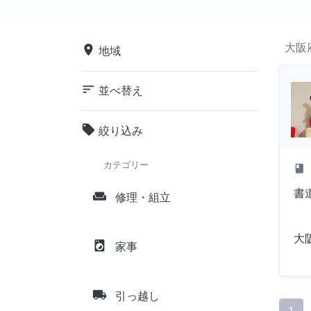
大阪
place
地域
sort
並べ替え
local_offer
絞り込み
カテゴリー
class
書道
weekend
修理・組立
大
local_laundry_service
家事
local_shipping
引っ越し