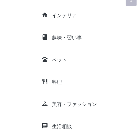
1
home
インテリア
class
趣味・習い事
pets
ペット
restaurant
料理
checkroom
美容・ファッション
chat
生活相談