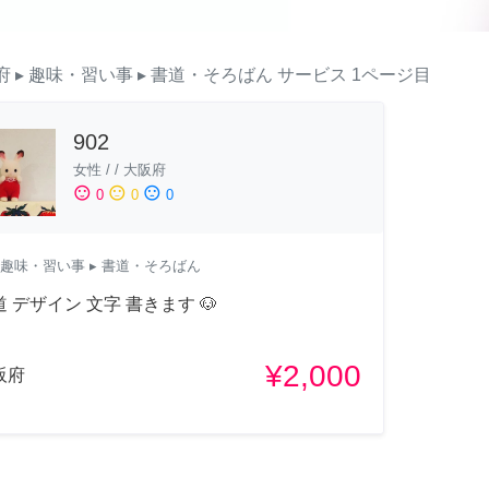
府
▸ 趣味・習い事
▸ 書道・そろばん
サービス
1ページ目
902
女性
/
/
大阪府
sentiment_satisfied
sentiment_neutral
sentiment_dissatisfied
0
0
0
趣味・習い事
▸ 書道・そろばん
 デザイン 文字 書きます 🐶
¥2,000
阪府