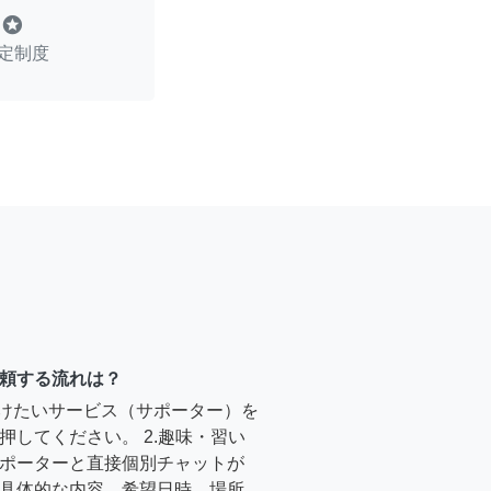
stars
定制度
頼する流れは？
受けたいサービス（サポーター）を
押してください。 2.趣味・習い
ポーターと直接個別チャットが
具体的な内容、希望日時、場所