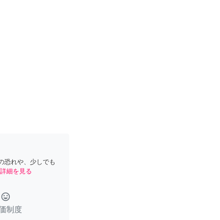
の恐れや、少しでも
詳細を見る
tag_faces
価制度