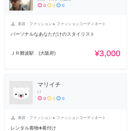
sentiment_satisfied
sentiment_neutral
sentiment_dissatisfied
0
0
0
checkroom
美容・ファッション
▸ ファッションコーディネート
パーソナルなあなただけのスタイリスト
¥3,000
ＪＲ難波駅 (大阪府)
マリイチ
/
/
sentiment_satisfied
sentiment_neutral
sentiment_dissatisfied
0
0
0
checkroom
美容・ファッション
▸ ファッションコーディネート
レンタル着物➕着付け