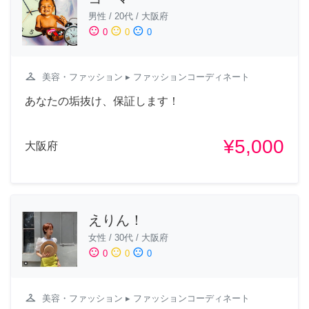
男性
/
20代
/
大阪府
sentiment_satisfied
sentiment_neutral
sentiment_dissatisfied
0
0
0
checkroom
美容・ファッション
▸ ファッションコーディネート
あなたの垢抜け、保証します！
¥5,000
大阪府
えりん！
女性
/
30代
/
大阪府
sentiment_satisfied
sentiment_neutral
sentiment_dissatisfied
0
0
0
checkroom
美容・ファッション
▸ ファッションコーディネート