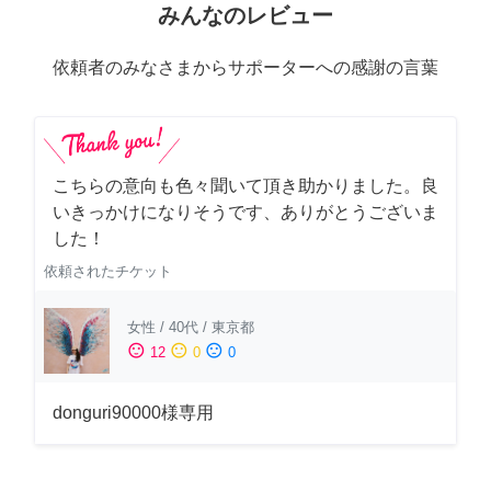
みんなのレビュー
依頼者のみなさまからサポーターへの感謝の言葉
こちらの意向も色々聞いて頂き助かりました。良
いきっかけになりそうです、ありがとうございま
した！
依頼されたチケット
女性
/
40代
/
東京都
sentiment_satisfied
sentiment_neutral
sentiment_dissatisfied
12
0
0
donguri90000様専用