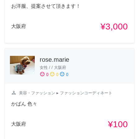
お洋服、提案させて頂きます！
¥3,000
大阪府
rose.marie
女性
/
/
大阪府
sentiment_satisfied
sentiment_neutral
sentiment_dissatisfied
0
0
0
checkroom
美容・ファッション
▸ ファッションコーディネート
かばん 色々
¥100
大阪府