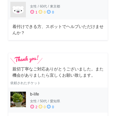
女性
/
60代
/
東京都
sentiment_satisfied
sentiment_neutral
sentiment_dissatisfied
1
0
0
着付けできる方、スポットでヘルプいただけませ
んか？
親切丁寧なご対応ありがとうございました。また
機会がありましたら宜しくお願い致します。
依頼されたチケット
b-life
女性
/
50代
/
愛知県
sentiment_satisfied
sentiment_neutral
sentiment_dissatisfied
2
0
0