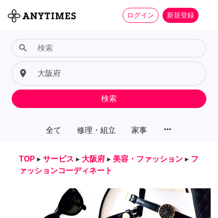
ログイン
新規登録
search
place
検索
more_horiz
全て
修理・組立
家事
TOP
▸
サービス
▸
大阪府
▸
美容・ファッション
▸
フ
ァッションコーディネート