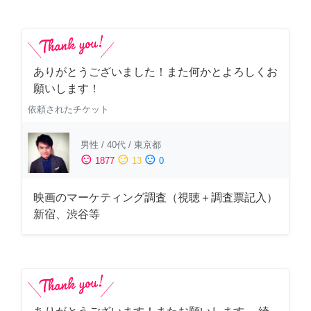
ありがとうございました！また何かとよろしくお
願いします！
依頼されたチケット
男性
/
40代
/
東京都
sentiment_satisfied
sentiment_neutral
sentiment_dissatisfied
1877
13
0
映画のマーケティング調査（視聴＋調査票記入）
新宿、渋谷等