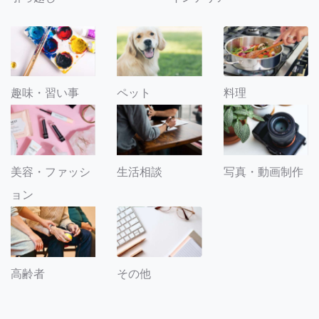
趣味・習い事
ペット
料理
美容・ファッシ
生活相談
写真・動画制作
ョン
その他
高齢者