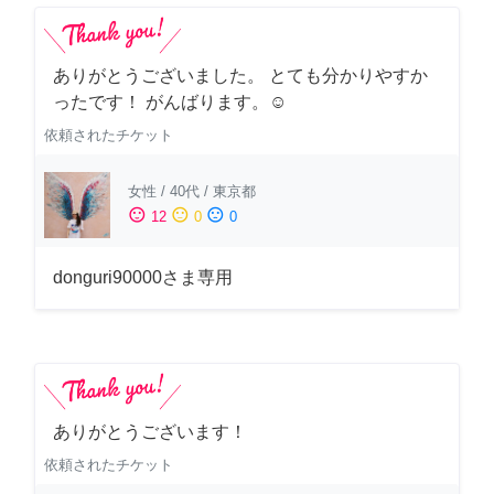
ありがとうございました。 とても分かりやすか
ったです！ がんばります。☺️
依頼されたチケット
女性
/
40代
/
東京都
sentiment_satisfied
sentiment_neutral
sentiment_dissatisfied
12
0
0
donguri90000さま専用
ありがとうございます！
依頼されたチケット