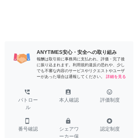
ANYTIMES安心・安全への取り組み
報酬は取引前に事務局に支払われ、評価・完了後
に振り込まれます。利用規約違反の恐れや、少し
でも不審な内容のサービスやリクエストやユーザ
ーがあった場合は通報してください。
詳細を見る
perm_phone_msg
assignment_ind
tag_faces
パトロー
本人確認
評価制度
ル
smartphone
lock
stars
番号確認
シェアワ
認定制度
ーカー保