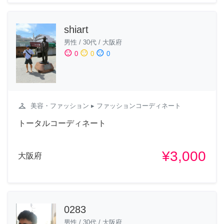
shiart
男性
/
30代
/
大阪府
sentiment_satisfied
sentiment_neutral
sentiment_dissatisfied
0
0
0
checkroom
美容・ファッション
▸ ファッションコーディネート
トータルコーディネート
¥3,000
大阪府
0283
男性
/
30代
/
大阪府