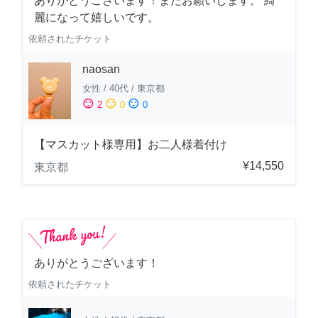
ありがとうございます！またお願いします。 綺
麗になって嬉しいです。
依頼されたチケット
naosan
女性
/
40代
/
東京都
sentiment_satisfied
sentiment_neutral
sentiment_dissatisfied
2
0
0
【マスカット様専用】お二人様着付け
¥14,550
東京都
ありがとうございます！
依頼されたチケット