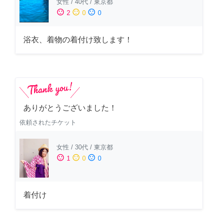
女性
/
40代
/
東京都
sentiment_satisfied
sentiment_neutral
sentiment_dissatisfied
2
0
0
浴衣、着物の着付け致します！
ありがとうございました！
依頼されたチケット
女性
/
30代
/
東京都
sentiment_satisfied
sentiment_neutral
sentiment_dissatisfied
1
0
0
着付け