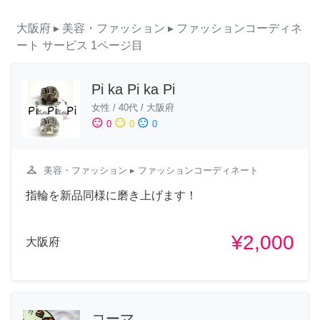
大阪府
▸ 美容・ファッション
▸ ファッションコーディネ
ート
サービス
1ページ目
Pi ka Pi ka Pi
女性
/
40代
/
大阪府
sentiment_satisfied
sentiment_neutral
sentiment_dissatisfied
0
0
0
checkroom
美容・ファッション
▸ ファッションコーディネート
指輪を新品同様に磨き上げます！
¥2,000
大阪府
コーマ