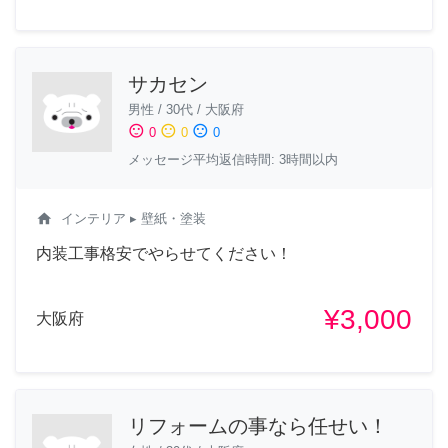
サカセン
男性
/
30代
/
大阪府
sentiment_satisfied
sentiment_neutral
sentiment_dissatisfied
0
0
0
メッセージ平均返信時間: 3時間以内
home
インテリア
▸ 壁紙・塗装
内装工事格安でやらせてください！
¥3,000
大阪府
リフォームの事なら任せい！