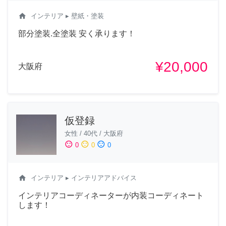
home
インテリア
▸ 壁紙・塗装
部分塗装.全塗装 安く承ります！
¥20,000
大阪府
仮登録
女性
/
40代
/
大阪府
sentiment_satisfied
sentiment_neutral
sentiment_dissatisfied
0
0
0
home
インテリア
▸ インテリアアドバイス
インテリアコーディネーターが内装コーディネート
します！