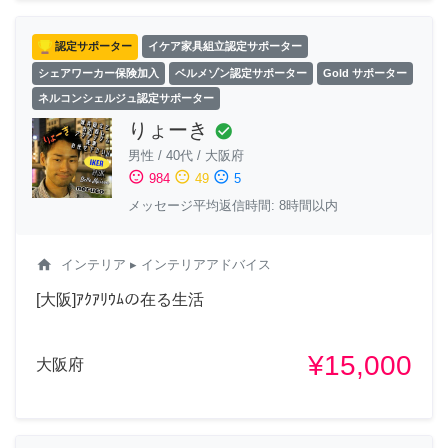
認定サポーター
イケア家具組立認定サポーター
シェアワーカー保険加入
ベルメゾン認定サポーター
Gold サポーター
ネルコンシェルジュ認定サポーター
りょーき
check_circle
男性
/
40代
/
大阪府
sentiment_satisfied
sentiment_neutral
sentiment_dissatisfied
984
49
5
メッセージ平均返信時間: 8時間以内
home
インテリア
▸ インテリアアドバイス
[大阪]ｱｸｱﾘｳﾑの在る生活
¥15,000
大阪府