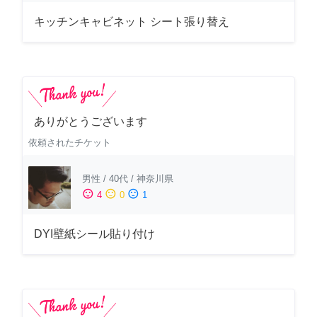
キッチンキャビネット シート張り替え
ありがとうございます
依頼されたチケット
男性
/
40代
/
神奈川県
sentiment_satisfied
sentiment_neutral
sentiment_dissatisfied
4
0
1
DYI壁紙シール貼り付け