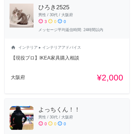
ひろき2525
男性
/
30代
/
大阪府
sentiment_satisfied
sentiment_neutral
sentiment_dissatisfied
3
0
0
メッセージ平均返信時間: 24時間以内
home
インテリア
▸ インテリアアドバイス
【現役プロ】IKEA家具購入相談
¥2,000
大阪府
よっちくん！！
男性
/
30代
/
大阪府
sentiment_satisfied
sentiment_neutral
sentiment_dissatisfied
0
0
0