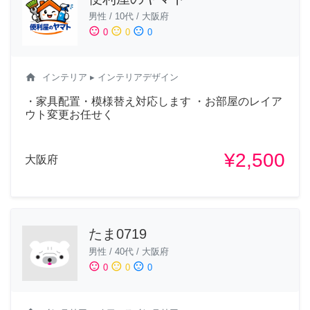
男性
/
10代
/
大阪府
sentiment_satisfied
sentiment_neutral
sentiment_dissatisfied
0
0
0
home
インテリア
▸ インテリアデザイン
・家具配置・模様替え対応します ・お部屋のレイア
ウト変更お任せく
¥2,500
大阪府
たま0719
男性
/
40代
/
大阪府
sentiment_satisfied
sentiment_neutral
sentiment_dissatisfied
0
0
0