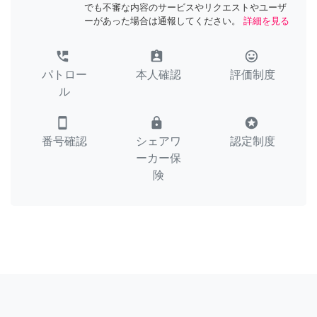
でも不審な内容のサービスやリクエストやユーザ
ーがあった場合は通報してください。
詳細を見る
perm_phone_msg
assignment_ind
tag_faces
パトロー
本人確認
評価制度
ル
smartphone
lock
stars
番号確認
シェアワ
認定制度
ーカー保
険