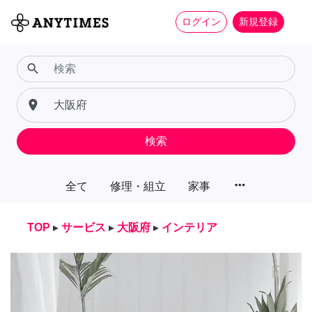
ログイン
新規登録
search
place
検索
more_horiz
全て
修理・組立
家事
TOP
▸
サービス
▸
大阪府
▸
インテリア