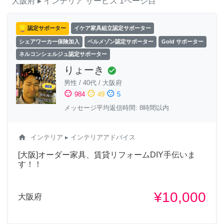
大阪府
▸ インテリア
サービス
1ページ目
認定サポーター
イケア家具組立認定サポーター
シェアワーカー保険加入
ベルメゾン認定サポーター
Gold サポーター
ネルコンシェルジュ認定サポーター
りょーき
check_circle
男性
/
40代
/
大阪府
sentiment_satisfied
sentiment_neutral
sentiment_dissatisfied
984
49
5
メッセージ平均返信時間: 8時間以内
home
インテリア
▸ インテリアアドバイス
[大阪]オーダー家具、賃貸リフォームDIY手伝いま
す！！
¥10,000
大阪府