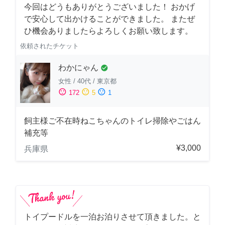
今回はどうもありがとうございました！ おかげ
で安心して出かけることができました。 またぜ
ひ機会ありましたらよろしくお願い致します。
依頼されたチケット
わかにゃん
check_circle
女性
/
40代
/
東京都
sentiment_satisfied
sentiment_neutral
sentiment_dissatisfied
172
5
1
飼主様ご不在時ねこちゃんのトイレ掃除やごはん
補充等
¥3,000
兵庫県
トイプードルを一泊お泊りさせて頂きました。と