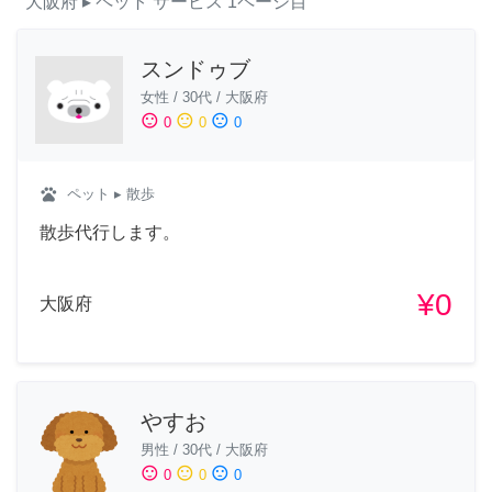
大阪府
▸ ペット
サービス
1ページ目
スンドゥブ
女性
/
30代
/
大阪府
sentiment_satisfied
sentiment_neutral
sentiment_dissatisfied
0
0
0
pets
ペット
▸ 散歩
散歩代行します。
¥0
大阪府
やすお
男性
/
30代
/
大阪府
sentiment_satisfied
sentiment_neutral
sentiment_dissatisfied
0
0
0