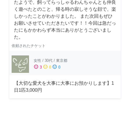
たようで、飼ってらっしゃるわんちゃんとも仲良
く遊べたとのこと、帰る時の寂しそうな顔で、楽
しかったことがわかりました。 また次回もぜひ
お願いさせていただきたいです！！今回は急だっ
たにもかかわらず本当にありがとうございまし
た。
依頼されたチケット
女性
/
30代
/
東京都
sentiment_satisfied
sentiment_neutral
sentiment_dissatisfied
3
0
0
【大切な愛犬を大事に大事にお預かりします】1
日1匹3,000円