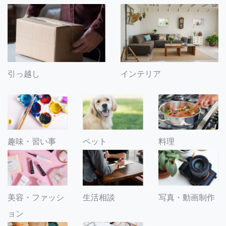
引っ越し
インテリア
趣味・習い事
ペット
料理
美容・ファッシ
生活相談
写真・動画制作
ョン