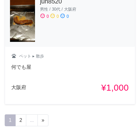
jun8520
男性
/
30代
/
大阪府
sentiment_satisfied
sentiment_neutral
sentiment_dissatisfied
0
0
0
pets
ペット
▸ 散歩
何でも屋
¥1,000
大阪府
1
2
...
»