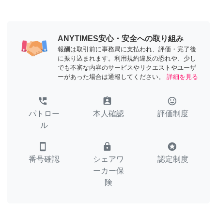
ANYTIMES安心・安全への取り組み
報酬は取引前に事務局に支払われ、評価・完了後
に振り込まれます。利用規約違反の恐れや、少し
でも不審な内容のサービスやリクエストやユーザ
ーがあった場合は通報してください。
詳細を見る
perm_phone_msg
assignment_ind
tag_faces
パトロー
本人確認
評価制度
ル
smartphone
lock
stars
番号確認
シェアワ
認定制度
ーカー保
険