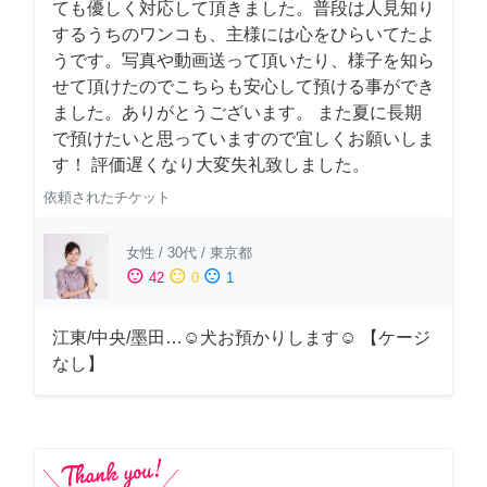
ても優しく対応して頂きました。普段は人見知り
するうちのワンコも、主様には心をひらいてたよ
うです。写真や動画送って頂いたり、様子を知ら
せて頂けたのでこちらも安心して預ける事ができ
ました。ありがとうございます。 また夏に長期
で預けたいと思っていますので宜しくお願いしま
す！ 評価遅くなり大変失礼致しました。
依頼されたチケット
女性
/
30代
/
東京都
sentiment_satisfied
sentiment_neutral
sentiment_dissatisfied
42
0
1
江東/中央/墨田…☺︎犬お預かりします☺︎ 【ケージ
なし】