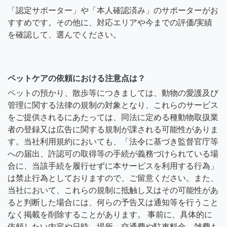
「認定サポーター」や「本人確認済み」のサポーターがお
すすめです。その他に、対応エリアや今までの評価/実績
を確認して、選んでください。
ペットケアの依頼における注意点は？
ペットの預かり、散歩等につきましては、動物の愛護及び
管理に関する法律の規制の対象となり、これらのサービス
をご提供されるにあたっては、同法に定める種動物取扱業
者の登録又は広告に関する規制が課される可能性がありま
す。当社利用規約においても、「法令に基づき監督官庁等
への届出、許認可の取得等の手続が義務づけられている場
合に、当該手続を履行せずに本サービスを利用する行為」
は禁止行為としておりますので、ご留意ください。また、
当社において、これらの規制に抵触し又はその可能性があ
ると判断した場合には、何らの予告又は通知等を行うこと
なく掲載を削除することがあります。 事前に、具体的に
依頼したい内容や日時、場所、交通費や駐車料金、雑費も