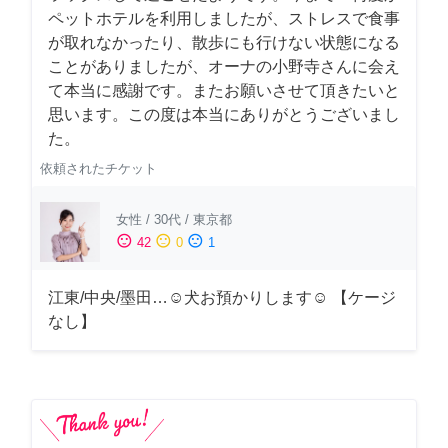
ペットホテルを利用しましたが、ストレスで食事
が取れなかったり、散歩にも行けない状態になる
ことがありましたが、オーナの小野寺さんに会え
て本当に感謝です。またお願いさせて頂きたいと
思います。この度は本当にありがとうございまし
た。
依頼されたチケット
女性
/
30代
/
東京都
sentiment_satisfied
sentiment_neutral
sentiment_dissatisfied
42
0
1
江東/中央/墨田…☺︎犬お預かりします☺︎ 【ケージ
なし】