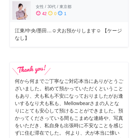
女性
/
30代
/
東京都
sentiment_satisfied
sentiment_neutral
sentiment_dissatisfied
42
0
1
江東/中央/墨田…☺︎犬お預かりします☺︎ 【ケージ
なし】
何から何までご丁寧なご対応本当にありがとうご
ざいました。初めて預かっていただくということ
もあり、犬も私も不安になっておりましたがお逢
いするなり犬も私も、Mellowbearさまの人とな
りにとても安心して預けることができました。預
かってくださっている間もこまめな連絡や、写真
をいただき、私自身も出張時に不安なことを感じ
ずに住む滞在でした。 何より、犬が本当に懐い