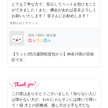
とても丁寧な方で、安心してペットを預けること
ができました！また、機会があれば是非よろしく
お願いいたします！ 皆さんにお勧めします！
依頼されたチケット
女性
/
40代
/
東京都
sentiment_satisfied
sentiment_neutral
sentiment_dissatisfied
5
0
0
【ラット2匹/1週間程度預かり】神奈川県の宮前
区です。
この度はありがとうございました！知らない人に
は懐かない犬が、わかにゃんサンには懐いて懐い
て！😆 犬との距離感、接し方が上手な方だな