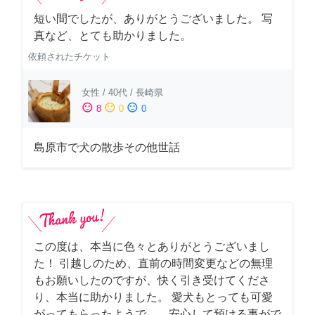
短い間でしたが、ありがとうございました。 写
真など、とても助かりました。
依頼されたチケット
女性
/
40代
/
長崎県
sentiment_satisfied
sentiment_neutral
sentiment_dissatisfied
8
0
0
島原市で犬の散歩その他世話
この度は、本当に色々とありがとうございまし
た！ 引越しのため、直前の時間変更などの無理
もお願いしたのですが、快く引き受けてくださ
り、本当に助かりました。 愛犬もとっても可愛
がってもらったようで、、安心して預ける事がで