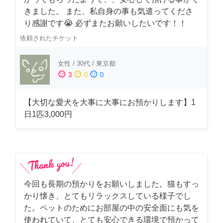
きました。 また、私自身の事も気遣ってくださ
り感謝です😭 必ずまたお願いしたいです！！
依頼されたチケット
女性
/
30代
/
東京都
sentiment_satisfied
sentiment_neutral
sentiment_dissatisfied
3
0
0
【大切な愛犬を大事に大事にお預かりします】1
日1匹3,000円
今回も長期の預かりをお願いしました。猫もすっ
かり懐き、とてもリラックスしている様子でし
た。ペットのためにお部屋の中の安全面にも気を
使われていて、とても安心できる環境で預かって