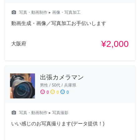
camera_alt
写真・動画制作
▸ 画像・写真加工
動画生成・画像／写真加工お手伝いします
¥2,000
大阪府
出張カメラマン
男性
/
50代
/
兵庫県
sentiment_satisfied
sentiment_neutral
sentiment_dissatisfied
0
0
0
camera_alt
写真・動画制作
▸ 写真撮影
いい感じのお写真撮ります(データ提供！)