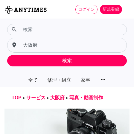
ログイン
新規登録
search
place
検索
more_horiz
全て
修理・組立
家事
TOP
▸
サービス
▸
大阪府
▸
写真・動画制作