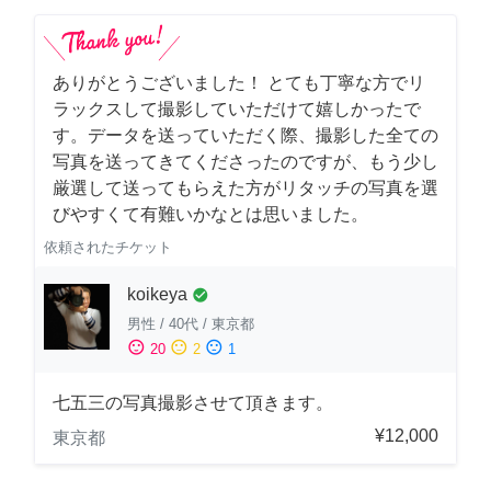
ありがとうございました！ とても丁寧な方でリ
ラックスして撮影していただけて嬉しかったで
す。データを送っていただく際、撮影した全ての
写真を送ってきてくださったのですが、もう少し
厳選して送ってもらえた方がリタッチの写真を選
びやすくて有難いかなとは思いました。
依頼されたチケット
koikeya
check_circle
男性
/
40代
/
東京都
sentiment_satisfied
sentiment_neutral
sentiment_dissatisfied
20
2
1
七五三の写真撮影させて頂きます。
¥12,000
東京都