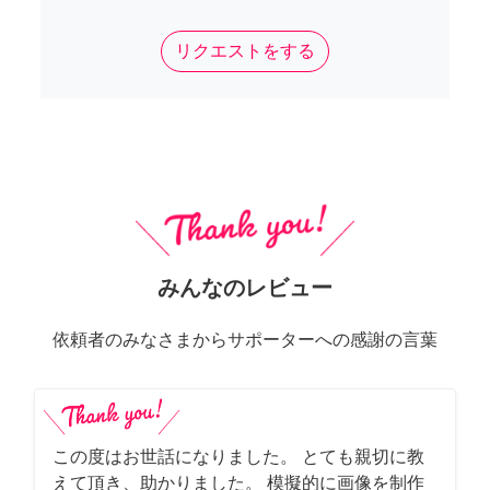
リクエストをする
みんなのレビュー
依頼者のみなさまからサポーターへの感謝の言葉
この度はお世話になりました。 とても親切に教
えて頂き、助かりました。 模擬的に画像を制作