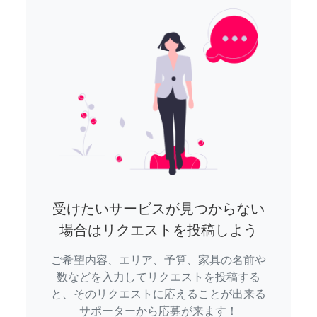
受けたいサービスが見つからない
場合はリクエストを投稿しよう
ご希望内容、エリア、予算、家具の名前や
数などを入力してリクエストを投稿する
と、そのリクエストに応えることが出来る
サポーターから応募が来ます！