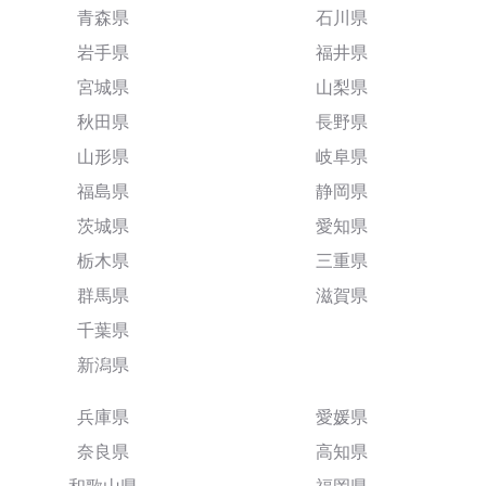
青森県
石川県
岩手県
福井県
宮城県
山梨県
秋田県
長野県
山形県
岐阜県
福島県
静岡県
茨城県
愛知県
栃木県
三重県
群馬県
滋賀県
千葉県
新潟県
兵庫県
愛媛県
奈良県
高知県