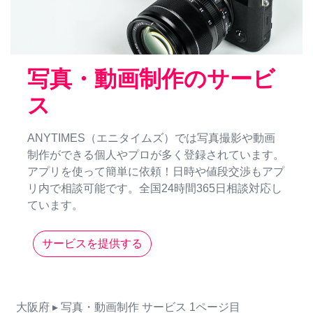
写真・動画制作のサービ
ス
ANYTIMES（エニタイムズ）では写真撮影や動画
制作ができる個人やプロが多く登録されています。
アプリを使って簡単に依頼！日時や値段交渉もアプ
リ内で相談可能です。全国24時間365日相談対応し
ています。
サービスを提供する
大阪府
▸ 写真・動画制作
サービス
1ページ目