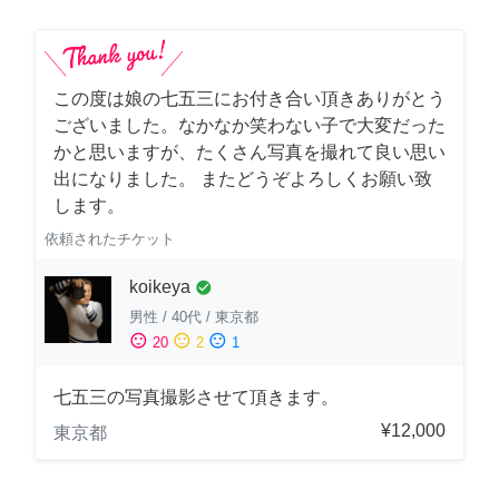
この度は娘の七五三にお付き合い頂きありがとう
ございました。なかなか笑わない子で大変だった
かと思いますが、たくさん写真を撮れて良い思い
出になりました。 またどうぞよろしくお願い致
します。
依頼されたチケット
koikeya
check_circle
男性
/
40代
/
東京都
sentiment_satisfied
sentiment_neutral
sentiment_dissatisfied
20
2
1
七五三の写真撮影させて頂きます。
¥12,000
東京都