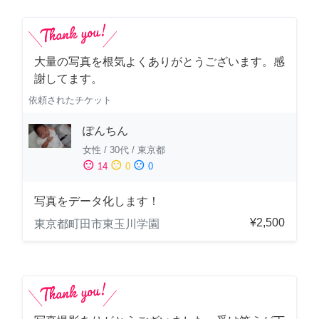
大量の写真を根気よくありがとうございます。感
謝してます。
依頼されたチケット
ぽんちん
女性
/
30代
/
東京都
sentiment_satisfied
sentiment_neutral
sentiment_dissatisfied
14
0
0
写真をデータ化します！
¥2,500
東京都町田市東玉川学園