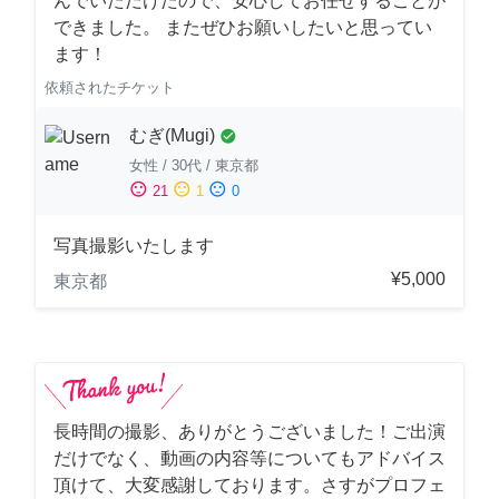
んでいただけたので、安心してお任せすることが
できました。 またぜひお願いしたいと思ってい
ます！
依頼されたチケット
むぎ(Mugi)
check_circle
女性
/
30代
/
東京都
sentiment_satisfied
sentiment_neutral
sentiment_dissatisfied
21
1
0
写真撮影いたします
¥5,000
東京都
長時間の撮影、ありがとうございました！ご出演
だけでなく、動画の内容等についてもアドバイス
頂けて、大変感謝しております。さすがプロフェ