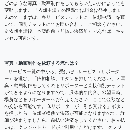
どのような写真・動画制作をしてもらいたいかによっても
変動します。 「依頼申請」の段階では料金は発生しませ
んので、まずは、各サービスチケットに「依頼申請」を頂
いて、個別チャットにてお問い合わせ、ご相談ください。
※依頼申請後、本契約前（前払い決済前）であれば、キャ
ンセル可能です。
写真・動画制作を依頼する流れは？
1.サービス一覧の中から、受けたいサービス（サポータ
ー）を選び、「依頼相談」ボタンを押してください。 2.写
真・動画制作をしてくれるサポーターと直接個別チャット
ができるようになりますので、具体的な内容、希望日時、
場所などをサポーターへお伝えください。ここで金額など
の交渉も可能です。 3.サポーターが「引き受ける」ボタン
を押したら、依頼者様側で決済が可能になりますので、詳
細が決まりましたら、前払い決済をしてください。お支払
いは、クレジットカードがご利用いただけます。 クレジ