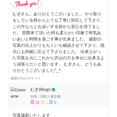
むぎさん、ありがとうございました。 やり取り
をしている時からとても丁寧に対応して下さり、
この方ならとお会いする前から安心を持てまし
た。 実際来て頂いた時も柔らかい印象で和気あ
いあいと時間を過ごす事が出来ました。 撮影の
写真の仕上がりもちくいち確認させて下さり、指
示にも的確に応えて下さりました。 出来上がっ
た写真を元にこれから沢山の方を幸せに出来るよ
う頑張りたいと思います。 むぎさん、どうもあ
りがとうございました^_^
依頼されたチケット
むぎ(Mugi)
check_circle
女性
/
30代
/
東京都
sentiment_satisfied
sentiment_neutral
sentiment_dissatisfied
21
1
0
写真撮影いたします