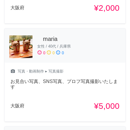
¥2,000
大阪府
maria
女性
/
40代
/
兵庫県
sentiment_satisfied
sentiment_neutral
sentiment_dissatisfied
0
0
0
camera_alt
写真・動画制作
▸ 写真撮影
お見合い写真、SNS写真、プロフ写真撮影いたしま
す
¥5,000
大阪府