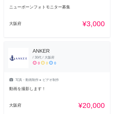
ニューボーンフォトモニター募集
¥3,000
大阪府
ANKER
/
30代
/
大阪府
sentiment_satisfied
sentiment_neutral
sentiment_dissatisfied
0
0
0
camera_alt
写真・動画制作
▸ ビデオ制作
動画を撮影します！
¥20,000
大阪府