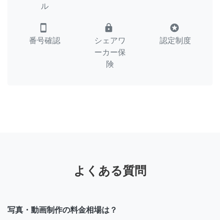
ル
smartphone
lock
stars
番号確認
シェアワ
認定制度
ーカー保
険
よくある質問
写真・動画制作の料金相場は？