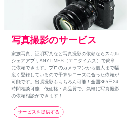
写真撮影のサービス
家族写真、証明写真など写真撮影の依頼ならスキル
シェアアプリANYTIMES（エニタイムズ）で簡単
に依頼できます。プロのカメラマンから個人まで幅
広く登録しているので予算やニーズに合った依頼が
可能です。出張撮影ももちろん可能！全国365日24
時間相談可能。低価格・高品質で、気軽に写真撮影
の依頼相談ができます！
サービスを提供する