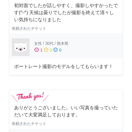
初対面でしたが話しやすく、撮影しやすかったで
す(^-^) 天候は曇りでしたが撮影を終えて清々し
い気持ちになりました
依頼されたチケット
女性
/
30代
/
熊本県
sentiment_satisfied
sentiment_neutral
sentiment_dissatisfied
1
0
0
ポートレート撮影のモデルをしてもらいます！
ありがとうございました。いい写真を撮っていた
だいて大変満足しております。
依頼されたチケット