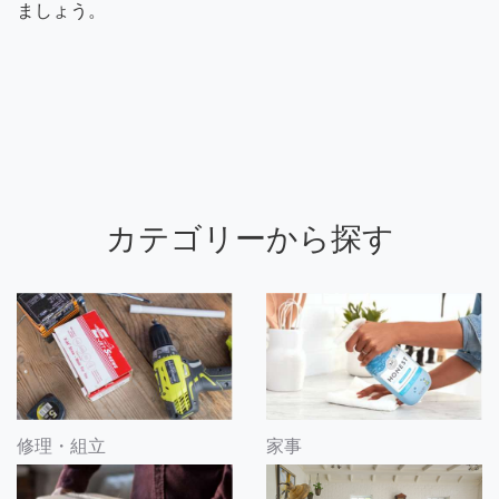
ましょう。
カテゴリーから探す
修理・組立
家事