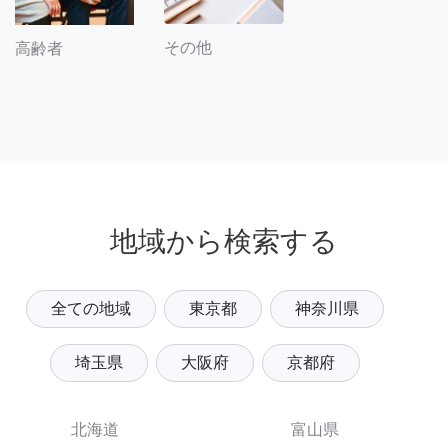
その他
高齢者
地域から検索する
全ての地域
東京都
神奈川県
埼玉県
大阪府
京都府
北海道
富山県