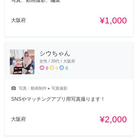
写真、動画撮影、編集
¥1,000
大阪府
シウちゃん
女性
/
20代
/
大阪府
sentiment_satisfied
sentiment_neutral
sentiment_dissatisfied
0
0
0
camera_alt
写真・動画制作
▸ 写真撮影
SNSやマッチングアプリ用写真撮ります！
¥2,000
大阪府