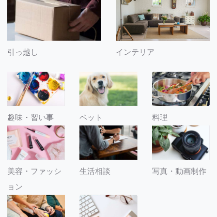
引っ越し
インテリア
趣味・習い事
ペット
料理
美容・ファッシ
生活相談
写真・動画制作
ョン