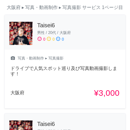
大阪府
▸ 写真・動画制作
▸ 写真撮影
サービス
1ページ目
Taisei6
男性
/
20代
/
大阪府
sentiment_satisfied
sentiment_neutral
sentiment_dissatisfied
0
0
0
camera_alt
写真・動画制作
▸ 写真撮影
ドライブで人気スポット巡り及び写真動画撮影しま
す！
¥3,000
大阪府
Taisei6