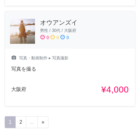
オウアンズイ
男性
/
30代
/
大阪府
sentiment_satisfied
sentiment_neutral
sentiment_dissatisfied
0
0
0
camera_alt
写真・動画制作
▸ 写真撮影
写真を撮る
¥4,000
大阪府
1
2
...
»