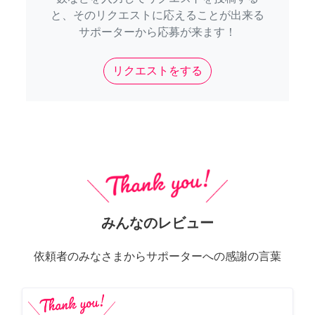
と、そのリクエストに応えることが出来る
サポーターから応募が来ます！
リクエストをする
みんなのレビュー
依頼者のみなさまからサポーターへの感謝の言葉