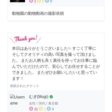
sentiment_satisfied
sentiment_neutral
sentiment_dissatisfied
1
0
0
動物園の動物動画の撮影依頼
本日はありがとうございました✨ すごく丁寧に
そしてクオリティの高い写真を撮って頂けまし
た。 またお人柄も良く責任を持ってお仕事に臨
んでいただけたので、安心してお任せすることが
できました。 またぜひお願いしたいと思ってい
ます！
依頼されたチケット
むぎ(Mugi)
check_circle
女性
/
30代
/
東京都
sentiment_satisfied
sentiment_neutral
sentiment_dissatisfied
21
1
0