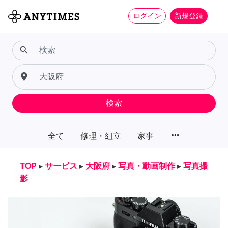
ログイン
新規登録
search
place
検索
more_horiz
全て
修理・組立
家事
TOP
▸
サービス
▸
大阪府
▸
写真・動画制作
▸
写真撮
影