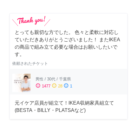
とっても親切な方でした。 色々と柔軟に対応し
ていただきありがとうございました！ またIKEA
の商品で組み立て必要な場合はお願いしたいで
す。
依頼されたチケット
男性
/
30代
/
千葉県
sentiment_satisfied
sentiment_neutral
sentiment_dissatisfied
1477
28
1
元イケア店員が組立て！IKEA収納家具組立て
(BESTA・BILLY・PLATSAなど)