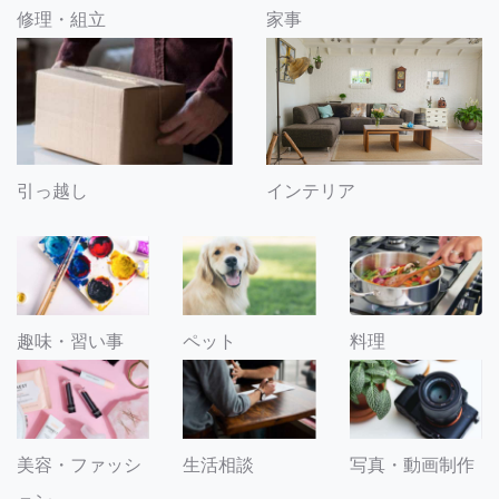
修理・組立
家事
引っ越し
インテリア
趣味・習い事
ペット
料理
美容・ファッシ
生活相談
写真・動画制作