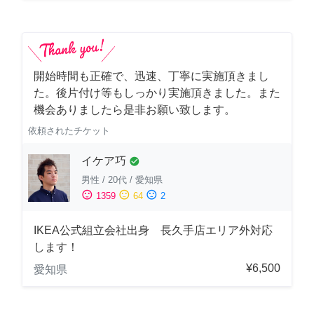
開始時間も正確で、迅速、丁寧に実施頂きまし
た。後片付け等もしっかり実施頂きました。また
機会ありましたら是非お願い致します。
依頼されたチケット
イケア巧
check_circle
男性
/
20代
/
愛知県
sentiment_satisfied
sentiment_neutral
sentiment_dissatisfied
1359
64
2
IKEA公式組立会社出身 長久手店エリア外対応
します！
¥6,500
愛知県