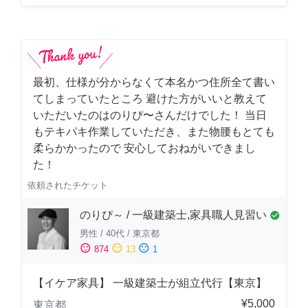
最初、仕様が分からなくて本名かつ住所全て書い
てしまっていたところ 避けた方がいいと教えて
いただいたのはのりぴ〜さんだけでした！ 当日
もテキパキ作業していただき、また物腰もとても
柔らかかったので 安心しておねがいできまし
た！
依頼されたチケット
のりぴ～ / 一級建築士,家具職人見習い
check_circle
男性
/
40代
/
東京都
sentiment_satisfied
sentiment_neutral
sentiment_dissatisfied
874
13
1
【イケア家具】 一級建築士が組立代行【東京】
¥5,000
東京都