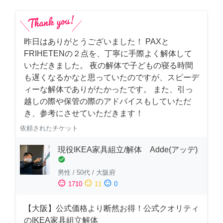
昨日はありがとうございました！ PAXと
FRIHETENの２点を、丁寧に手際よく解体して
いただきました。 夜の解体で子どもの寝る時間
も遅くなるかなと思っていたのですが、スピーデ
ィーな解体でありがたかったです。 また、引っ
越しの際や保管の際のアドバイスもしていただ
き、参考にさせていただきます！
依頼されたチケット
現役IKEA家具組立/解体 Adde(アッデ)
check_circle
男性
/
50代
/
大阪府
sentiment_satisfied
sentiment_neutral
sentiment_dissatisfied
1710
11
0
【大阪】公式価格より断然お得！公式クオリティ
のIKEA家具組立解体