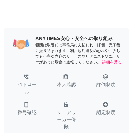
ANYTIMES安心・安全への取り組み
報酬は取引前に事務局に支払われ、評価・完了後
に振り込まれます。利用規約違反の恐れや、少し
でも不審な内容のサービスやリクエストやユーザ
ーがあった場合は通報してください。
詳細を見る
perm_phone_msg
assignment_ind
tag_faces
パトロー
本人確認
評価制度
ル
smartphone
lock
stars
番号確認
シェアワ
認定制度
ーカー保
険