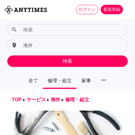
ログイン
新規登録
search
place
検索
more_horiz
全て
修理・組立
家事
TOP
▸
サービス
▸
海外
▸
修理・組立