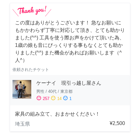
この度はありがとうございます！ 急なお願いに
もかかわらず丁寧に対応して頂き、とても助かり
ました(^^) 工具を使う際お声をかけて頂いた為、
1歳の娘も音にびっくりする事もなくとても助か
りました(^^) また機会があればお願いします（^
人^）
依頼されたチケット
ケーナイ 現引っ越し屋さん
男性
/
40代
/
東京都
sentiment_satisfied
sentiment_neutral
sentiment_dissatisfied
257
14
1
家具の組み立て、おまかせください！
¥2,500
埼玉県