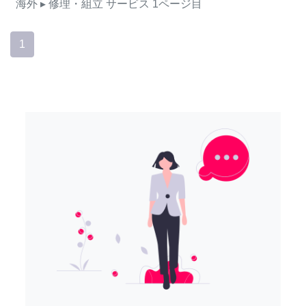
海外
▸ 修理・組立
サービス
1ページ目
1