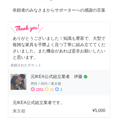
依頼者のみなさまからサポーターへの感謝の言葉
ありがとうございました！知識も豊富で、大型で
複雑な家具を手際よく且つ丁寧に組み立ててくだ
さいました。また機会があれば是非お願いしたい
と思います。
依頼されたチケット
元IKEA公式組立業者 伊藤
check_circle
男性
/
40代
/
東京都
sentiment_satisfied
sentiment_neutral
sentiment_dissatisfied
2251
26
1
元IKEA公式組立業者です。
¥5,000
東京都