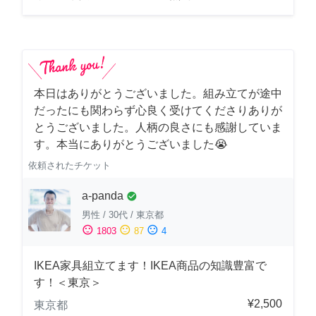
本日はありがとうございました。組み立てが途中
だったにも関わらず心良く受けてくださりありが
とうございました。人柄の良さにも感謝していま
す。本当にありがとうございました😭
依頼されたチケット
a-panda
check_circle
男性
/
30代
/
東京都
sentiment_satisfied
sentiment_neutral
sentiment_dissatisfied
1803
87
4
IKEA家具組立てます！IKEA商品の知識豊富で
す！＜東京＞
¥2,500
東京都