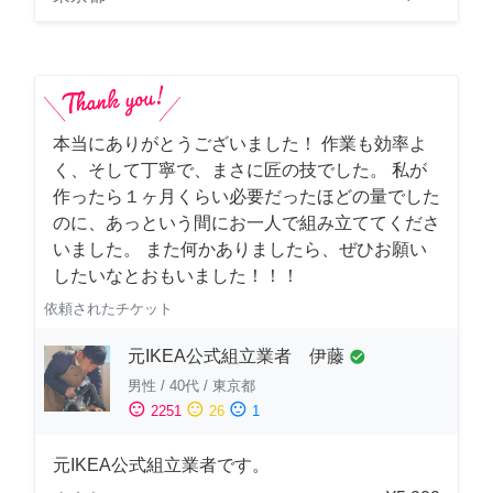
本当にありがとうございました！ 作業も効率よ
く、そして丁寧で、まさに匠の技でした。 私が
作ったら１ヶ月くらい必要だったほどの量でした
のに、あっという間にお一人で組み立ててくださ
いました。 また何かありましたら、ぜひお願い
したいなとおもいました！！！
依頼されたチケット
元IKEA公式組立業者 伊藤
check_circle
男性
/
40代
/
東京都
sentiment_satisfied
sentiment_neutral
sentiment_dissatisfied
2251
26
1
元IKEA公式組立業者です。