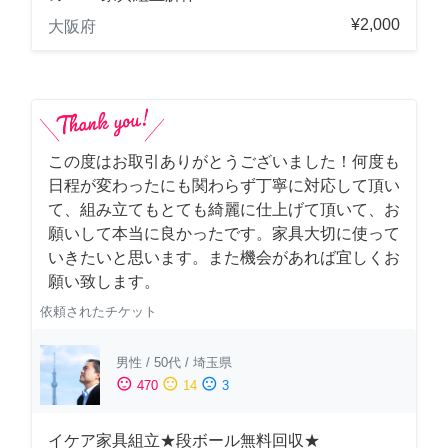
¥2,000
大阪府
この度はお取引ありがとうございました！何度も
日程が変わったにも関わらず丁寧に対応して頂い
て、組み立てもとても綺麗に仕上げて頂いて、お
願いして本当に良かったです。家具大切に使って
いきたいと思います。また機会があれば宜しくお
願い致します。
依頼されたチケット
男性
/
50代
/
埼玉県
sentiment_satisfied
sentiment_neutral
sentiment_dissatisfied
470
14
3
イケア家具組立★段ボール無料回収★