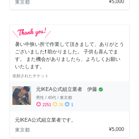
¥5,000
東京都
暑い中狭い所で作業して頂きまして、ありがとう
ございました❗️ 助かりました。 子供も喜んでま
す。 また機会がありましたら、よろしくお願い
いたします。
依頼されたチケット
元IKEA公式組立業者 伊藤
check_circle
男性
/
40代
/
東京都
sentiment_satisfied
sentiment_neutral
sentiment_dissatisfied
2251
26
1
元IKEA公式組立業者です。
¥5,000
東京都