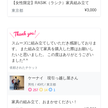
【女性限定】RASIK（ラシク）家具組み立て
¥3,000
東京都
スムーズに組み立てしていただき感謝しておりま
す。 また組み立て家具を購入した際はお願いし
たいと思いました。 この度はありがとうござい
ました^ ^
依頼されたチケット
ケーナイ 現引っ越し屋さん
男性
/
40代
/
東京都
sentiment_satisfied
sentiment_neutral
sentiment_dissatisfied
257
14
1
家具の組み立て、おまかせください！