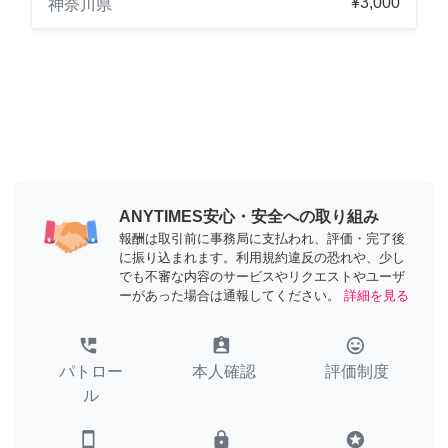
¥3,000
神奈川県
ANYTIMES安心・安全への取り組み
報酬は取引前に事務局に支払われ、評価・完了後
に振り込まれます。利用規約違反の恐れや、少し
でも不審な内容のサービスやリクエストやユーザ
ーがあった場合は通報してください。
詳細を見る
perm_phone_msg
assignment_ind
tag_faces
パトロー
本人確認
評価制度
ル
smartphone
lock
stars