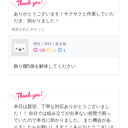
ありがとうございます！サクサクと作業していた
だき、助かりました！
依頼されたチケット
男性
/
30代
/
東京都
sentiment_satisfied
sentiment_neutral
sentiment_dissatisfied
130
11
1
飾り棚5個を解体してください
本日は親切、丁寧な対応ありがとうございまし
た！！ 自分では組み立てが出来ない状態で困っ
ていたので本当に助かりました。 また機会があ
りましたらお願いします＾＾ありがとうございま