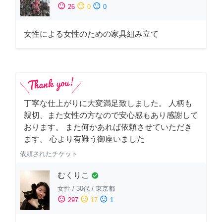
sentiment_satisfied
sentiment_neutral
sentiment_dissatisfied
26
0
0
女性による女性のための家具組み立て
丁寧な仕上がりに大変満足致しました。 人柄も
親切、また女性の方なので安心感もあり感謝して
おります。 また何かあれば依頼させていただき
ます。 心より有難う御座いました
依頼されたチケット
むくりこ
check_circle
女性
/
30代
/
東京都
sentiment_satisfied
sentiment_neutral
sentiment_dissatisfied
297
17
1