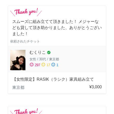
スムーズに組み立てて頂きました！ メジャーな
ども貸して頂き助かりました、ありがとうござい
ました！
依頼されたチケット
むくりこ
check_circle
女性
/
30代
/
東京都
sentiment_satisfied
sentiment_neutral
sentiment_dissatisfied
297
17
1
【女性限定】RASIK（ラシク）家具組み立て
¥3,000
東京都