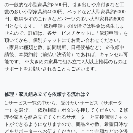
の一般的な小型家具約3500円、引き出しや扉付きなど工
数の多い小型家具約4000円、ベッドなど大型家具約5000
円、収納やすのこ付きなどパーツの多い大型家具約6000
円となります。 「依頼申請」の段階では料金は発生しま
せんので、詳細は、各サービスチケットに「依頼申請」を
頂いてから、個別チャットにてお問い合わせください。
（家具の種類と数、訪問場所、日程候補など） ※依頼申
請後、本契約前（前払い決済前）であれば、キャンセル可
能です。 ※大きめの家具で組み立て2人以上推奨のものは
サポートをお願いされることもございます。
修理・家具組み立てを依頼する流れは？
1.サービス一覧の中から、受けたいサービス（サポータ
ー）を選び、「依頼相談」ボタンを押してください。 2.修
理や家具を組み立ててくれるサポーターと直接個別チャッ
トができるようになりますので、商品名や数、希望日時な
どをサポーターへお伝えください。ここで金額などの交渉