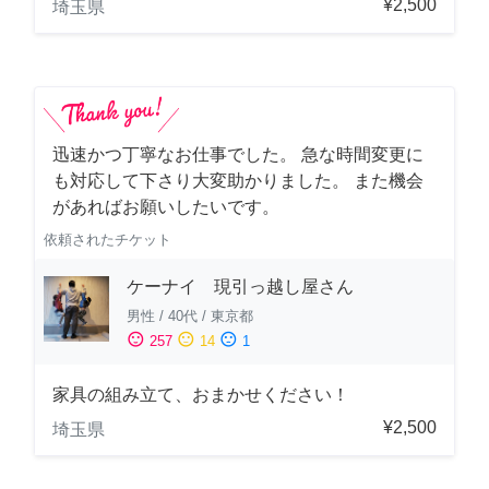
¥2,500
埼玉県
迅速かつ丁寧なお仕事でした。 急な時間変更に
も対応して下さり大変助かりました。 また機会
があればお願いしたいです。
依頼されたチケット
ケーナイ 現引っ越し屋さん
男性
/
40代
/
東京都
sentiment_satisfied
sentiment_neutral
sentiment_dissatisfied
257
14
1
家具の組み立て、おまかせください！
¥2,500
埼玉県