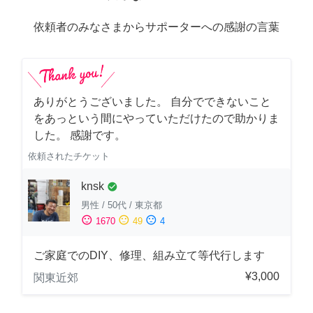
依頼者のみなさまからサポーターへの感謝の言葉
ありがとうございました。 自分でできないこと
をあっという間にやっていただけたので助かりま
した。 感謝です。
依頼されたチケット
knsk
check_circle
男性
/
50代
/
東京都
sentiment_satisfied
sentiment_neutral
sentiment_dissatisfied
1670
49
4
ご家庭でのDIY、修理、組み立て等代行します
¥3,000
関東近郊