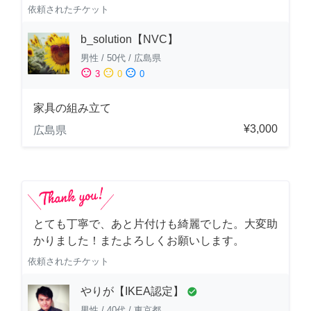
依頼されたチケット
b_solution【NVC】
男性
/
50代
/
広島県
sentiment_satisfied
sentiment_neutral
sentiment_dissatisfied
3
0
0
家具の組み立て
¥3,000
広島県
とても丁寧で、あと片付けも綺麗でした。大変助
かりました！またよろしくお願いします。
依頼されたチケット
やりが【IKEA認定】
check_circle
男性
/
40代
/
東京都