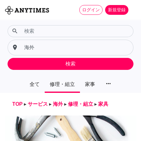
ログイン
新規登録
search
place
検索
more_horiz
全て
修理・組立
家事
TOP
▸
サービス
▸
海外
▸
修理・組立
▸
家具