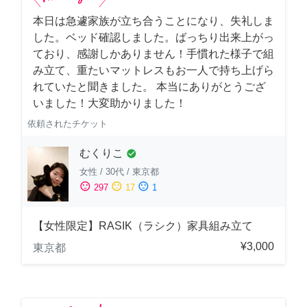
本日は急遽家族が立ち合うことになり、失礼しま
した。ベッド確認しました。ばっちり出来上がっ
ており、感謝しかありません！手慣れた様子で組
み立て、重たいマットレスもお一人で持ち上げら
れていたと聞きました。 本当にありがとうござ
いました！大変助かりました！
依頼されたチケット
むくりこ
check_circle
女性
/
30代
/
東京都
sentiment_satisfied
sentiment_neutral
sentiment_dissatisfied
297
17
1
【女性限定】RASIK（ラシク）家具組み立て
¥3,000
東京都