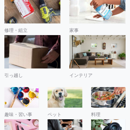
修理・組立
家事
引っ越し
インテリア
趣味・習い事
ペット
料理