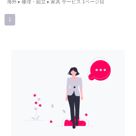
海外
▸ 修理・組立
▸ 家具
サービス
1ページ目
1