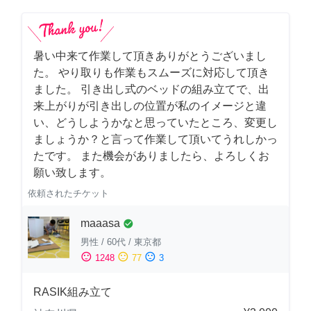
暑い中来て作業して頂きありがとうございまし
た。 やり取りも作業もスムーズに対応して頂き
ました。 引き出し式のベッドの組み立てで、出
来上がりが引き出しの位置が私のイメージと違
い、どうしようかなと思っていたところ、変更し
ましょうか？と言って作業して頂いてうれしかっ
たです。 また機会がありましたら、よろしくお
願い致します。
依頼されたチケット
maaasa
check_circle
男性
/
60代
/
東京都
sentiment_satisfied
sentiment_neutral
sentiment_dissatisfied
1248
77
3
RASIK組み立て