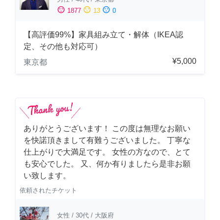
sentiment_satisfied
sentiment_neutral
sentiment_dissatisfied
1877
13
0
【高評価99%】家具組み立て・解体（IKEA認
定、その他も対応可）
¥5,000
東京都
ありがとうございます！ この度は無理なお願い
を快諾頂きまして有難うございました。 丁寧な
仕上がりで大満足です。 女性の方なので、とて
も安心でした。 又、何か有りましたら是非お願
い致します。
依頼されたチケット
女性
/
30代
/
大阪府