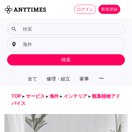
ログイン
新規登録
search
place
検索
more_horiz
全て
修理・組立
家事
TOP
▸
サービス
▸
海外
▸
インテリア
▸
観葉植物アド
バイス