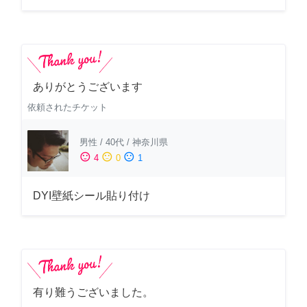
ありがとうございます
依頼されたチケット
男性
/
40代
/
神奈川県
sentiment_satisfied
sentiment_neutral
sentiment_dissatisfied
4
0
1
DYI壁紙シール貼り付け
有り難うございました。