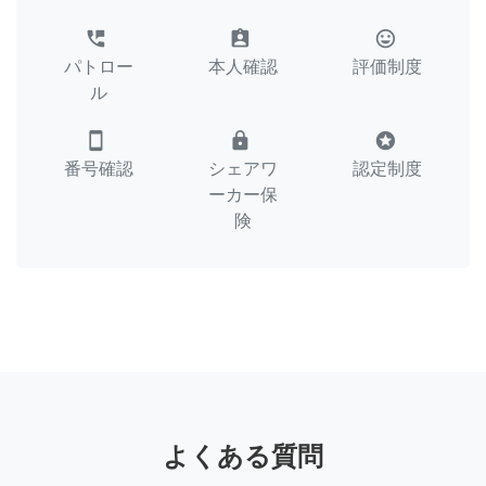
perm_phone_msg
assignment_ind
tag_faces
パトロー
本人確認
評価制度
ル
smartphone
lock
stars
番号確認
シェアワ
認定制度
ーカー保
険
よくある質問