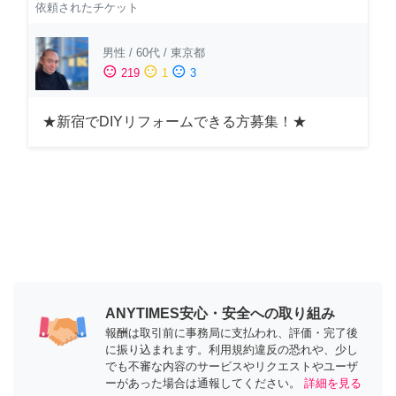
依頼されたチケット
男性
/
60代
/
東京都
sentiment_satisfied
sentiment_neutral
sentiment_dissatisfied
219
1
3
★新宿でDIYリフォームできる方募集！★
ANYTIMES安心・安全への取り組み
報酬は取引前に事務局に支払われ、評価・完了後
に振り込まれます。利用規約違反の恐れや、少し
でも不審な内容のサービスやリクエストやユーザ
ーがあった場合は通報してください。
詳細を見る