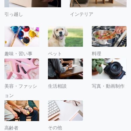
引っ越し
インテリア
趣味・習い事
ペット
料理
美容・ファッシ
生活相談
写真・動画制作
ョン
その他
高齢者