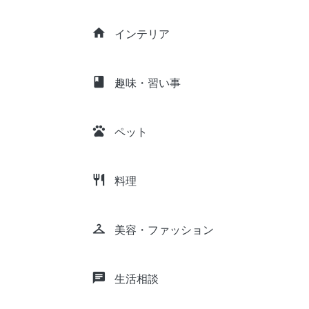
home
インテリア
class
趣味・習い事
pets
ペット
restaurant
料理
checkroom
美容・ファッション
chat
生活相談