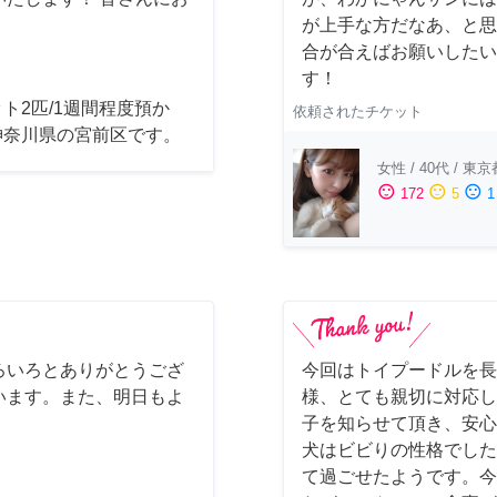
が上手な方だなあ、と思
合が合えばお願いしたいで
す！
ト2匹/1週間程度預か
依頼されたチケット
神奈川県の宮前区です。
女性
/
40代
/
東京
sentiment_satisfied
sentiment_neutral
sentiment_dissatisfied
172
5
1
ろいろとありがとうござ
今回はトイプードルを長
います。また、明日もよ
様、とても親切に対応し
子を知らせて頂き、安心
犬はビビりの性格でした
て過ごせたようです。今