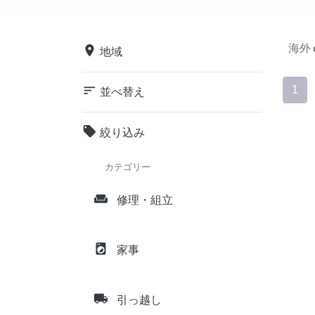
海外
place
地域
sort
1
並べ替え
local_offer
絞り込み
カテゴリー
weekend
修理・組立
local_laundry_service
家事
local_shipping
引っ越し