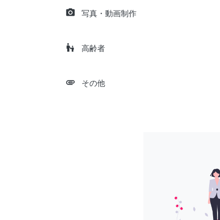
camera_alt
写真・動画制作
escalator_warning
高齢者
attachment
その他