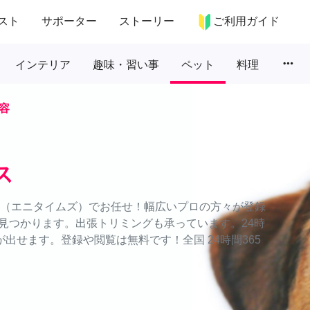
スト
サポーター
ストーリー
ご利用ガイド
more_horiz
インテリア
趣味・習い事
ペット
料理
容
ス
ES（エニタイムズ）でお任せ！幅広いプロの方々が登録
見つかります。出張トリミングも承っています。24時
出せます。登録や閲覧は無料です！全国 24時間365