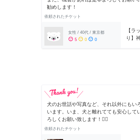
勧めします！
依頼されたチケット
【ラッ
女性
/
40代
/
東京都
り】
sentiment_satisfied
sentiment_neutral
sentiment_dissatisfied
5
0
0
犬のお世話や写真など、それ以外にもい
います。いま、犬と離れてても安心して
ろしくお願い致します！🙇‍♂️
依頼されたチケット