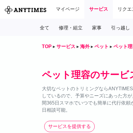
マイページ
サービス
リクエ
全て
修理・組立
家事
引っ越し
TOP
▸
サービス
▸
海外
▸
ペット
▸
ペット理
ペット理容のサービ
大切なペットのトリミングならANYTIM
しているので、予算やニーズにあった方が
間365日スマホでいつでも簡単に代行依頼が
日相談可能。
サービスを提供する