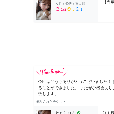
【専用
女性
/
40代
/
東京都
sentiment_satisfied
sentiment_neutral
sentiment_dissatisfied
172
5
1
今回はどうもありがとうございました！ 
ることができました。 またぜひ機会あり
致します。
依頼されたチケット
わかにゃん
飼主
check_circle