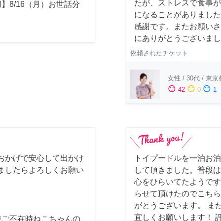
たが、ストレスで食事が
】8/16（月）お世話分
になることがありました
感謝です。またお願いさ
にありがとうございまし
依頼されたチケット
女性
/
30代
/
東京
sentiment_satisfied
sentiment_neutral
sentiment_dissatisfied
42
0
1
おかげで安心して出かけ
トイプードルを一泊お泊
ましたらよろしくお願い
して頂きました。普段は
心をひらいてたようです
らせて頂けたのでこちら
がとうございます。 ま
宜しくお願いします！ 
様ご不在時ねこちゃんの