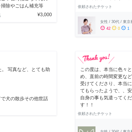
レ掃除やごはん補充等
依頼されたチケット
¥3,000
県
女性
/
30代
/
東京
sentiment_satisfied
sentiment_neutral
sentiment_dissatisfied
42
0
1
。 写真など、とても助
この度は、本当に色々と
め、直前の時間変更など
受けてくださり、本当に
てもらったようで、、安
自身の事も気遣ってくだ
市で犬の散歩その他世話
す！！
依頼されたチケット
女性
/
30代
/
東京