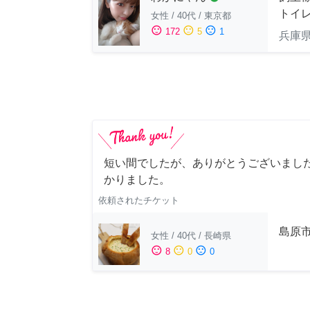
トイ
女性
/
40代
/
東京都
sentiment_satisfied
sentiment_neutral
sentiment_dissatisfied
172
5
1
兵庫
短い間でしたが、ありがとうございました
かりました。
依頼されたチケット
島原
女性
/
40代
/
長崎県
sentiment_satisfied
sentiment_neutral
sentiment_dissatisfied
8
0
0