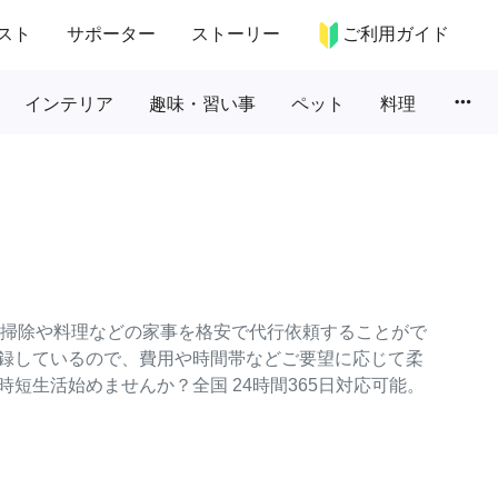
スト
サポーター
ストーリー
ご利用ガイド
more_horiz
インテリア
趣味・習い事
ペット
料理
常の掃除や料理などの家事を格安で代行依頼することがで
録しているので、費用や時間帯などご要望に応じて柔
短生活始めませんか？全国 24時間365日対応可能。