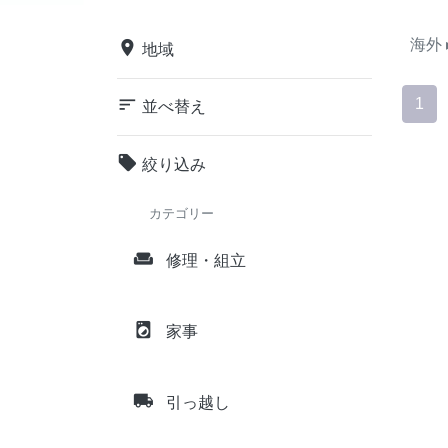
海外
place
地域
sort
1
並べ替え
local_offer
絞り込み
カテゴリー
weekend
修理・組立
local_laundry_service
家事
local_shipping
引っ越し