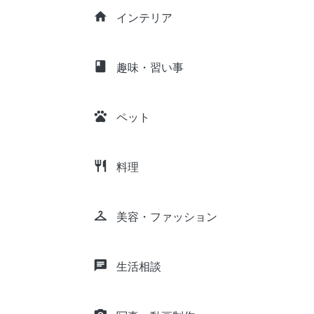
home
インテリア
class
趣味・習い事
pets
ペット
restaurant
料理
checkroom
美容・ファッション
chat
生活相談