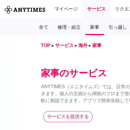
マイページ
サービス
リクエ
全て
修理・組立
家事
引っ越し
TOP
▸
サービス
▸
海外
▸
家事
家事のサービス
ANYTIMES（エニタイムズ）では、日
きます。個人の主婦から掃除のプロまで登
軟に相談できます。アプリで簡単依頼して時
サービスを提供する