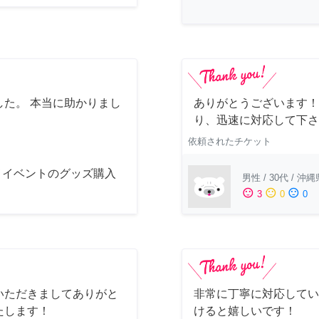
た。 本当に助かりまし
ありがとうございます！
り、迅速に対応して下さ
依頼されたチケット
メイベントのグッズ購入
男性
/
30代
/
沖縄
sentiment_satisfied
sentiment_neutral
sentiment_dissatisfied
3
0
0
いただきましてありがと
非常に丁寧に対応してい
たします！
けると嬉しいです！