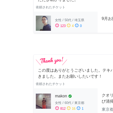
依頼されたチケット
9月
女性
/
50代
/
埼玉県
sentiment_satisfied
sentiment_neutral
sentiment_dissatisfied
123
4
0
この度はありがとうございました。テキ
きました。またお願いしたいです！
依頼されたチケット
クオ
makon
check_circle
び清
女性
/
60代
/
東京都
sentiment_satisfied
sentiment_neutral
sentiment_dissatisfied
812
16
1
東京