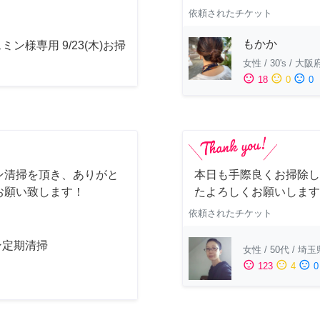
依頼されたチケット
もかか
ミン様専用 9/23(木)お掃
女性
/
30's
/
大阪
sentiment_satisfied
sentiment_neutral
sentiment_dissatisfied
18
0
0
ン清掃を頂き、ありがと
本日も手際良くお掃除し
お願い致します！
たよろしくお願いします
依頼されたチケット
ン定期清掃
女性
/
50代
/
埼玉
sentiment_satisfied
sentiment_neutral
sentiment_dissatisfied
123
4
0