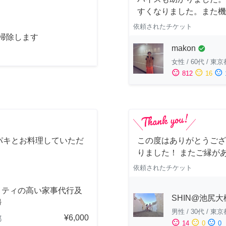
すくなりました。また機
依頼されたチケット
お掃除します
makon
check_circle
女性
/
60代
/
東京
sentiment_satisfied
sentiment_neutral
sentiment_dissatisfied
812
16
パキとお料理していただ
この度はありがとうござ
りました！ またご縁が
依頼されたチケット
リティの高い家事代行及
SHIN@池尻大
掃
男性
/
30代
/
東京
¥6,000
都
sentiment_satisfied
sentiment_neutral
sentiment_dissatisfied
14
0
0