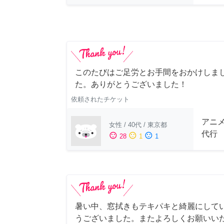
このたびはご足労とお手間をおかけしまし
た。ありがとうございました！
依頼されたチケット
アニ
女性
/
40代
/
東京都
代行
sentiment_satisfied
sentiment_neutral
sentiment_dissatisfied
28
1
1
暑い中、窓拭きもテキパキと綺麗にして
うございました。またよろしくお願いい