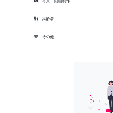
camera_alt
写真・動画制作
escalator_warning
高齢者
attachment
その他