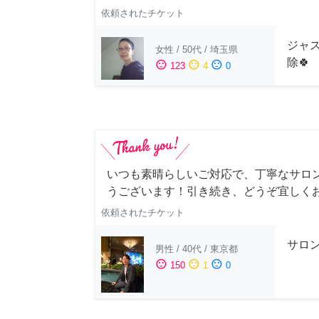
依頼されたチケット
ジャス
女性
/
50代
/
埼玉県
除🍀
sentiment_satisfied
sentiment_neutral
sentiment_dissatisfied
123
4
0
いつも素晴らしいご対応で、丁寧なサロ
うございます！引き続き、どうぞ宜しく
依頼されたチケット
サロ
男性
/
40代
/
東京都
sentiment_satisfied
sentiment_neutral
sentiment_dissatisfied
150
1
0