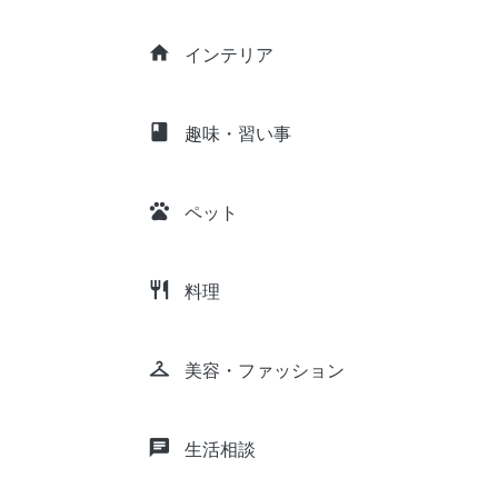
home
インテリア
class
趣味・習い事
pets
ペット
restaurant
料理
checkroom
美容・ファッション
chat
生活相談