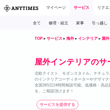
マイページ
サービス
リクエ
全て
修理・組立
家事
引っ越し
TOP
▸
サービス
▸
海外
▸
インテリア
▸
屋外
屋外インテリアのサ
北欧テイスト、モダンスタイル、ナチュラル
のインテリアコーディネーターやデザイナ
全国365日24時間相談可能。低価格・高
を、ご相談頂けます！
サービスを提供する