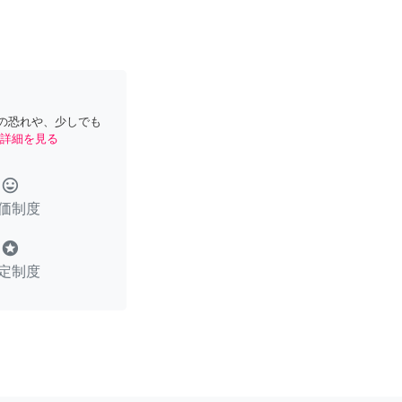
の恐れや、少しでも
詳細を見る
tag_faces
価制度
stars
定制度