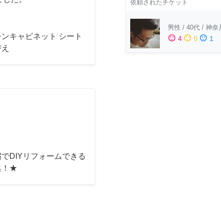
依頼されたチケット
男性
/
40代
/
神奈
チンキャビネット シート
sentiment_satisfied
sentiment_neutral
sentiment_dissatisfied
4
0
1
替え
でDIYリフォームできる
集！★