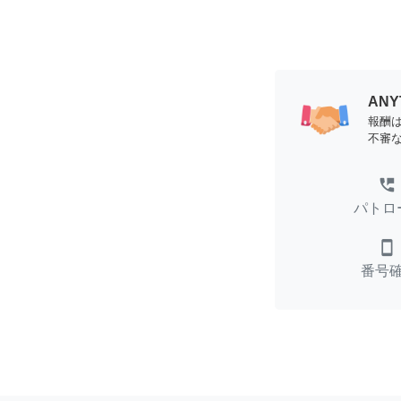
AN
報酬
不審
perm_phone_msg
パトロ
smartphone
番号