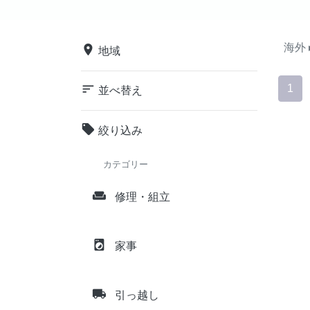
海外
place
地域
sort
1
並べ替え
local_offer
絞り込み
カテゴリー
weekend
修理・組立
local_laundry_service
家事
local_shipping
引っ越し