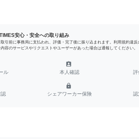
YTIMES安心・安全への取り組み
は取引前に事務局に支払われ、評価・完了後に振り込まれます。利用規約違反
な内容のサービスやリクエストやユーザーがあった場合は通報してください。
assignment_ind
ール
本人確認
評
lock
確認
シェアワーカー保険
認