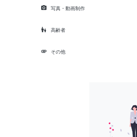
camera_alt
写真・動画制作
escalator_warning
高齢者
attachment
その他