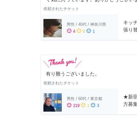
依頼されたチケット
キッ
男性
/
40代
/
神奈川県
張り
sentiment_satisfied
sentiment_neutral
sentiment_dissatisfied
4
0
1
有り難うございました。
依頼されたチケット
★新宿
男性
/
60代
/
東京都
方募
sentiment_satisfied
sentiment_neutral
sentiment_dissatisfied
219
1
3