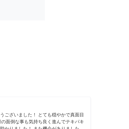
うございました！ とても穏やかで真面目
際の面倒な事も気持ち良く進んでテキパキ
助かりました！ また機会がありました