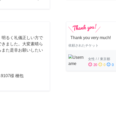
、明るく礼儀正しい方で
Thank you very much!
できました。大変素晴ら
依頼されたチケット
らまた是非お願いしたい
女性
/
/
東京都
sentiment_satisfied
sentiment_neutral
sentiment_dissatisfied
20
0
0
9107様 梱包