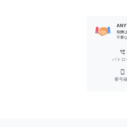
AN
報酬
不審
perm_phone_msg
パトロ
smartphone
番号