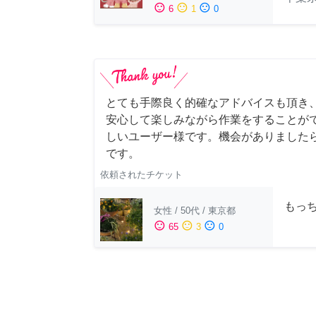
sentiment_satisfied
sentiment_neutral
sentiment_dissatisfied
6
1
0
とても手際良く的確なアドバイスも頂き
安心して楽しみながら作業をすることが
しいユーザー様です。機会がありました
です。
依頼されたチケット
もっち
女性
/
50代
/
東京都
sentiment_satisfied
sentiment_neutral
sentiment_dissatisfied
65
3
0