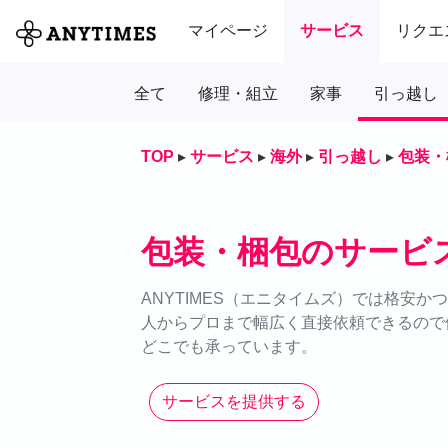
マイページ
サービス
リクエ
全て
修理・組立
家事
引っ越し
TOP
▸
サービス
▸
海外
▸
引っ越し
▸
包装・
包装・梱包のサービ
ANYTIMES（エニタイムズ）では格安
人からプロまで幅広く直接依頼できるので価
どこでも承っています。
サービスを提供する