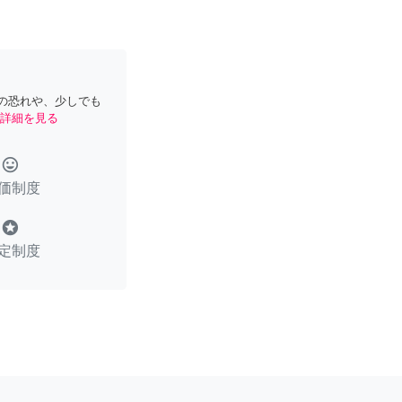
の恐れや、少しでも
詳細を見る
tag_faces
価制度
stars
定制度