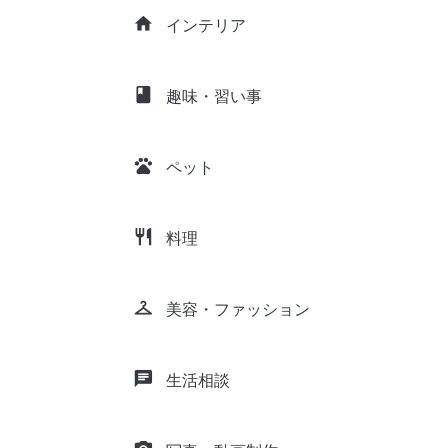
home
インテリア
class
趣味・習い事
pets
ペット
restaurant
料理
checkroom
美容・ファッション
chat
生活相談