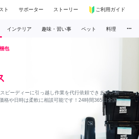
スト
サポーター
ストーリー
ご利用ガイド
more_horiz
インテリア
趣味・習い事
ペット
料理
梱包
ス
かつスピーディーに引っ越し作業を代行依頼できます。個
格や日時は柔軟に相談可能です！24時間365日全国