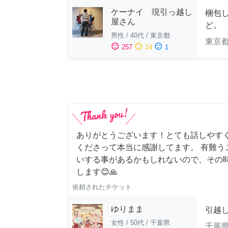
ケーナイ 現引っ越し
梱包
屋さん
ど。
男性
/
40代
/
東京都
東京
sentiment_satisfied
sentiment_neutral
sentiment_dissatisfied
257
14
1
ありがとうございます！とても話しやす
くださって本当に感謝してます。 有難う
いする事があるかもしれないので、その
します😊🙏
依頼されたチケット
ゆりまま
引越
女性
/
50代
/
千葉県
千葉