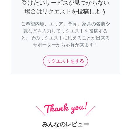
受けたいサービスが見つからない
場合はリクエストを投稿しよう
ご希望内容、エリア、予算、家具の名前や
数などを入力してリクエストを投稿する
と、そのリクエストに応えることが出来る
サポーターから応募が来ます！
リクエストをする
みんなのレビュー