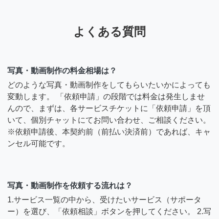
よくある質問
写真・動画制作の料金相場は？
どのような写真・動画制作をしてもらいたいかによっても
変動します。 「依頼申請」の段階では料金は発生しませ
んので、まずは、各サービスチケットに「依頼申請」を頂
いて、個別チャットにてお問い合わせ、ご相談ください。
※依頼申請後、本契約前（前払い決済前）であれば、キャ
ンセル可能です。
写真・動画制作を依頼する流れは？
1.サービス一覧の中から、受けたいサービス（サポータ
ー）を選び、「依頼相談」ボタンを押してください。 2.写