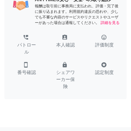
報酬は取引前に事務局に支払われ、評価・完了後
に振り込まれます。利用規約違反の恐れや、少し
でも不審な内容のサービスやリクエストやユーザ
ーがあった場合は通報してください。
詳細を見る
perm_phone_msg
assignment_ind
tag_faces
パトロー
本人確認
評価制度
ル
smartphone
lock
stars
番号確認
シェアワ
認定制度
ーカー保
険