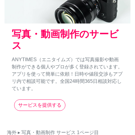
写真・動画制作のサービ
ス
ANYTIMES（エニタイムズ）では写真撮影や動画
制作ができる個人やプロが多く登録されています。
アプリを使って簡単に依頼！日時や値段交渉もアプ
リ内で相談可能です。全国24時間365日相談対応し
ています。
サービスを提供する
海外
▸ 写真・動画制作
サービス
1ページ目