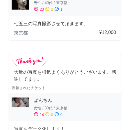
男性
/
40代
/
東京都
sentiment_satisfied
sentiment_neutral
sentiment_dissatisfied
20
2
1
七五三の写真撮影させて頂きます。
¥12,000
東京都
大量の写真を根気よくありがとうございます。感
謝してます。
依頼されたチケット
ぽんちん
女性
/
30代
/
東京都
sentiment_satisfied
sentiment_neutral
sentiment_dissatisfied
14
0
0
写真をデータ化します！