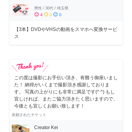
男性
/
30代
/
埼玉県
sentiment_satisfied
sentiment_neutral
sentiment_dissatisfied
4
0
0
【3本】DVDやVHSの動画をスマホへ変換サービ
ス
この度は撮影にお手伝い頂き、有難う御座いまし
た！ 納得がいくまで撮影頂き感謝しておりま
す。 写真の上がりにも非常に満足です(^ ^) もし
宜しければ、またご協力頂きたく思いますので、
今後とも宜しくお願い致します！
依頼されたチケット
Creator Kei