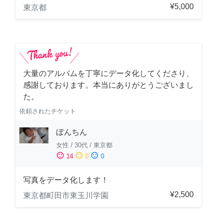
¥5,000
東京都
大量のアルバムを丁寧にデータ化してくださり、
感謝しております。本当にありがとうございまし
た。
依頼されたチケット
ぽんちん
女性
/
30代
/
東京都
sentiment_satisfied
sentiment_neutral
sentiment_dissatisfied
14
0
0
写真をデータ化します！
¥2,500
東京都町田市東玉川学園