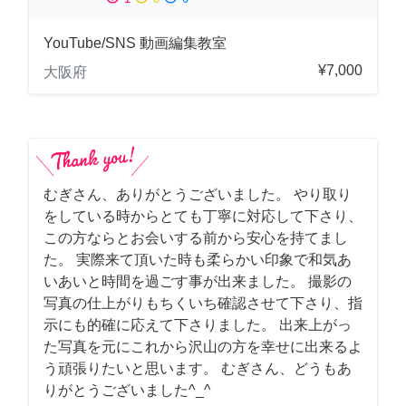
YouTube/SNS 動画編集教室
¥7,000
大阪府
むぎさん、ありがとうございました。 やり取り
をしている時からとても丁寧に対応して下さり、
この方ならとお会いする前から安心を持てまし
た。 実際来て頂いた時も柔らかい印象で和気あ
いあいと時間を過ごす事が出来ました。 撮影の
写真の仕上がりもちくいち確認させて下さり、指
示にも的確に応えて下さりました。 出来上がっ
た写真を元にこれから沢山の方を幸せに出来るよ
う頑張りたいと思います。 むぎさん、どうもあ
りがとうございました^_^