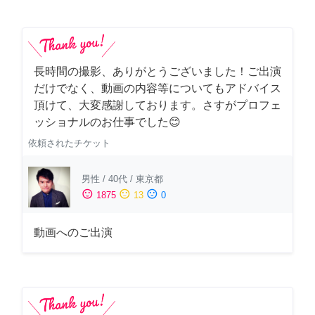
長時間の撮影、ありがとうございました！ご出演
だけでなく、動画の内容等についてもアドバイス
頂けて、大変感謝しております。さすがプロフェ
ッショナルのお仕事でした😊
依頼されたチケット
男性
/
40代
/
東京都
sentiment_satisfied
sentiment_neutral
sentiment_dissatisfied
1875
13
0
動画へのご出演